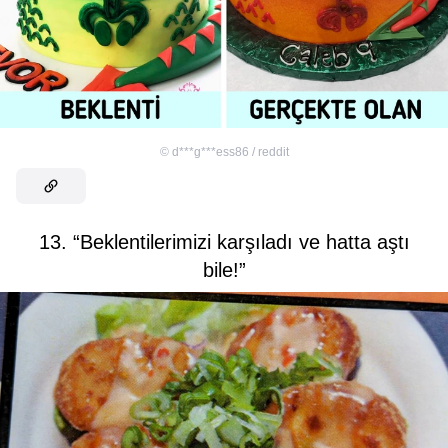
©
d***g***ess86 / reddit
13. “Beklentilerimizi karşıladı ve hatta aştı
bile!”