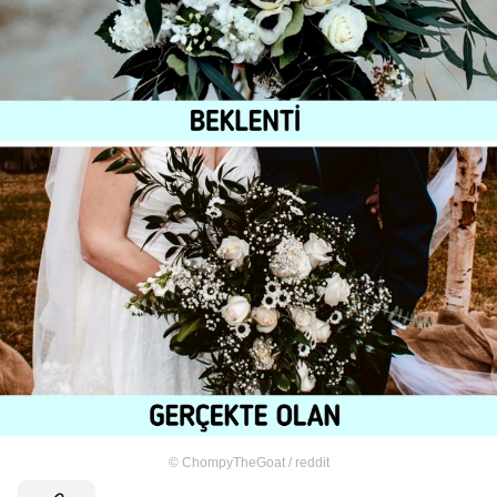
©
ChompyTheGoat / reddit