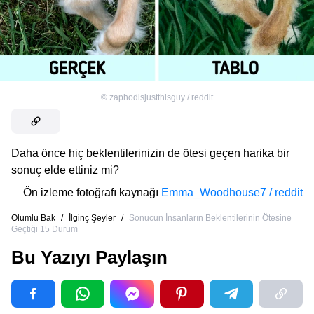
©
zaphodisjustthisguy / reddit
Daha önce hiç beklentilerinizin de ötesi geçen harika bir
sonuç elde ettiniz mi?
Ön izleme fotoğrafı kaynağı
Emma_Woodhouse7 / reddit
Olumlu Bak
/
İlginç Şeyler
/
Sonucun İnsanların Beklentilerinin Ötesine
Geçtiği 15 Durum
Bu Yazıyı Paylaşın