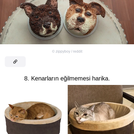
©
zippyboy / reddit
8. Kenarların eğilmemesi harika.