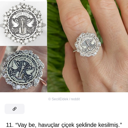
©
SecilEldek / reddit
11. “Vay be, havuçlar çiçek şeklinde kesilmiş.”