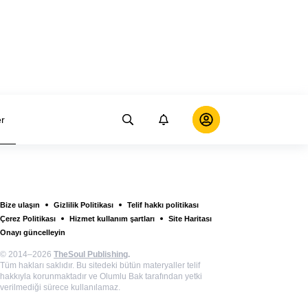
er
Bize ulaşın
Gizlilik Politikası
Telif hakkı politikası
Çerez Politikası
Hizmet kullanım şartları
Site Haritası
Onayı güncelleyin
© 2014–2026
TheSoul Publishing
.
Tüm hakları saklıdır. Bu sitedeki bütün materyaller telif
hakkıyla korunmaktadır ve Olumlu Bak tarafından yetki
verilmediği sürece kullanılamaz.