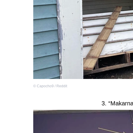
©
Capocho9 / Reddit
3. “Makarna