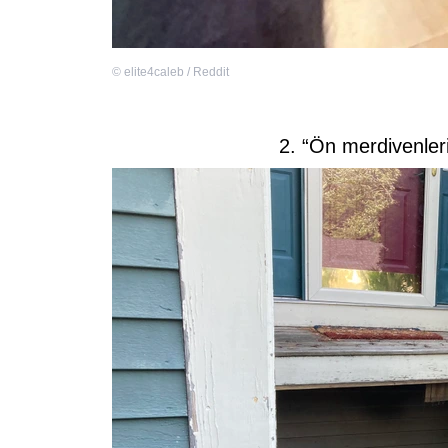
©
elite4caleb / Reddit
2. “Ön merdivenler