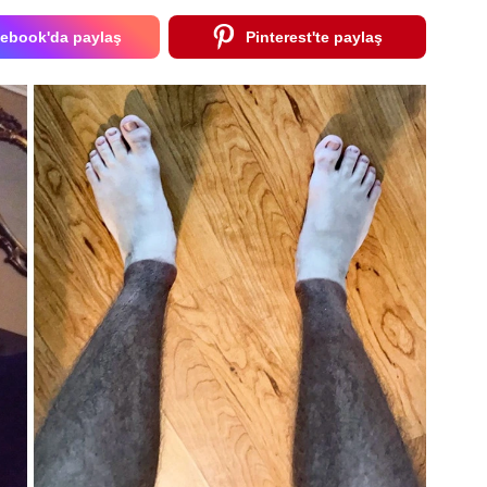
ebook'da paylaş
Pinterest'te paylaş