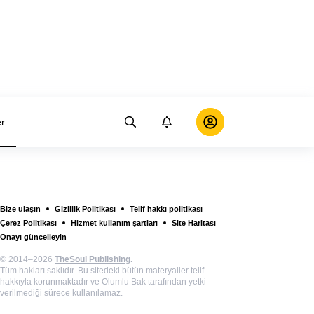
er
Bize ulaşın
Gizlilik Politikası
Telif hakkı politikası
Çerez Politikası
Hizmet kullanım şartları
Site Haritası
Onayı güncelleyin
© 2014–2026
TheSoul Publishing
.
Tüm hakları saklıdır. Bu sitedeki bütün materyaller telif
hakkıyla korunmaktadır ve Olumlu Bak tarafından yetki
verilmediği sürece kullanılamaz.