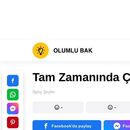
Tam Zamanında Çe
İlginç Şeyler
-
-
Facebook'da paylaş
Fac