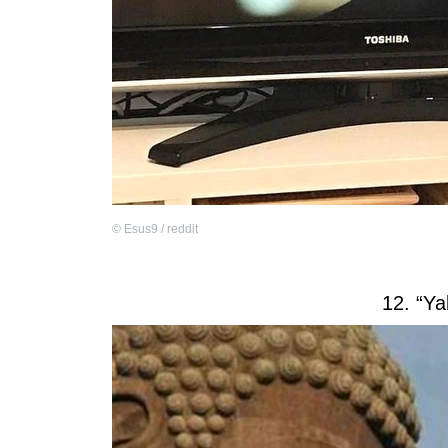
©
Esus9 / reddit
12. “Ya