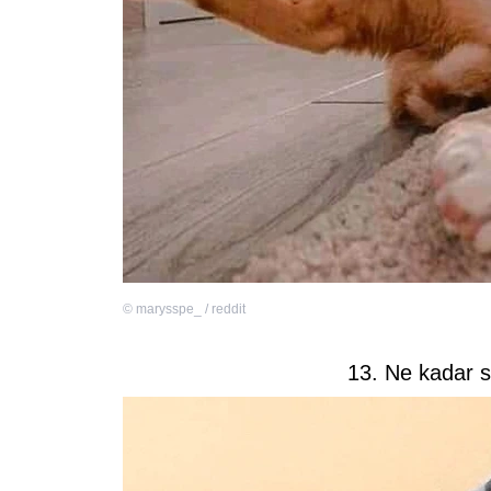
©
marysspe_ / reddit
13. Ne kadar se