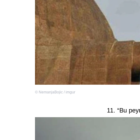
©
NemanjaBojic / imgur
11. “Bu pey