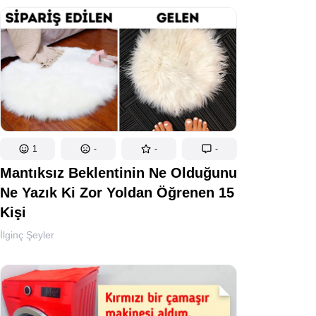
1
-
-
-
Mantıksız Beklentinin Ne Olduğunu
Ne Yazık Ki Zor Yoldan Öğrenen 15
Kişi
İlginç Şeyler