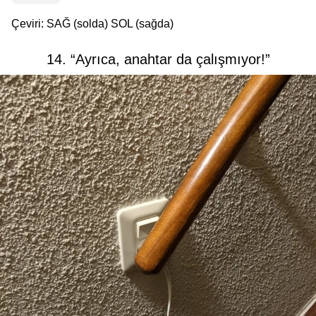
Çeviri: SAĞ (solda) SOL (sağda)
14. “Ayrıca, anahtar da çalışmıyor!”