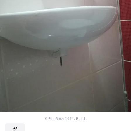
©
FreeSocks1664 / Reddit