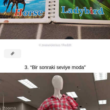
©
zealanderous / Reddit
3. “Bir sonraki seviye moda”