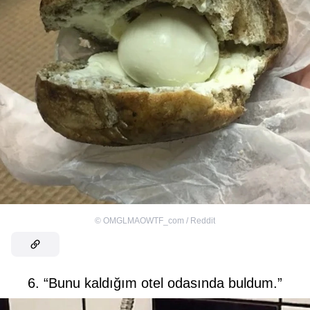
©
OMGLMAOWTF_com / Reddit
6. “Bunu kaldığım otel odasında buldum.”