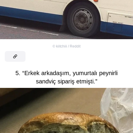
©
kiitchiii / Reddit
5. “Erkek arkadaşım, yumurtalı peynirli
sandviç sipariş etmişti.”