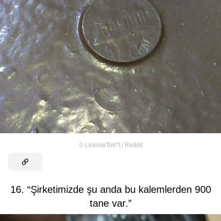
©
LicenseToK*l / Reddit
16. “Şirketimizde şu anda bu kalemlerden 900
tane var.”