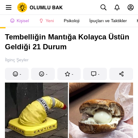
Kişisel
Yeni
Psikoloji
İpuçları ve Taktikler
Tembelliğin Mantığa Kolayca Üstün
Geldiği 21 Durum
İlginç Şeyler
-
-
-
-