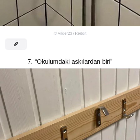
©
Vilger23 / Reddit
7. “Okulumdaki askılardan biri”