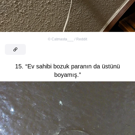
©
Catmasta___ / Reddit
15. “Ev sahibi bozuk paranın da üstünü
boyamış.”