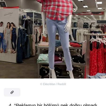
©
EkkoWan / Reddit
4. “Reklamın bir bölümü pek doğru olmadı