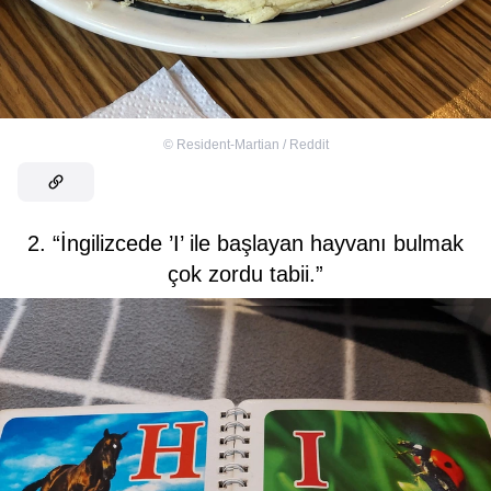
©
Resident-Martian / Reddit
2. “İngilizcede ’I’ ile başlayan hayvanı bulmak
çok zordu tabii.”