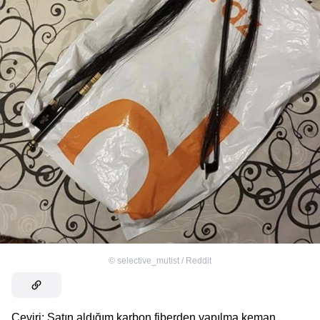
©
selective_mutist / Reddit
Çeviri: Satın aldığım karbon fiberden yapılma keman