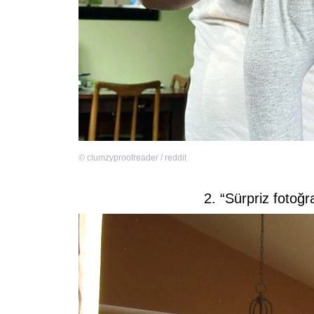
©
clumzyproofreader / reddit
2. “Sürpriz fotoğra