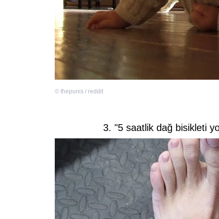
©
thepunis / reddit
3. "5 saatlik dağ bisikleti