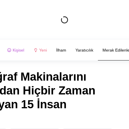
Kişisel
Yeni
İlham
Yaratıcılık
Merak Edilenl
af Makinalarını
ndan Hiçbir Zaman
an 15 İnsan