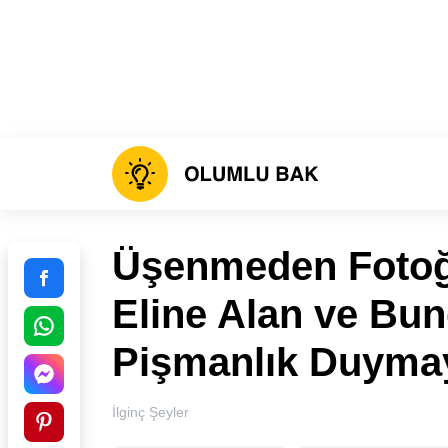
Üşenmeden Fotoğr
Eline Alan ve Bu
Pişmanlık Duymay
İlginç Şeyler