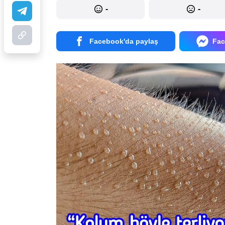
-
-
Facebook'da paylaş
Fac