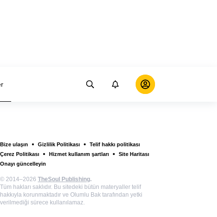
er
Bize ulaşın
Gizlilik Politikası
Telif hakkı politikası
Çerez Politikası
Hizmet kullanım şartları
Site Haritası
Onayı güncelleyin
© 2014–2026
TheSoul Publishing
.
Tüm hakları saklıdır. Bu sitedeki bütün materyaller telif
hakkıyla korunmaktadır ve Olumlu Bak tarafından yetki
verilmediği sürece kullanılamaz.