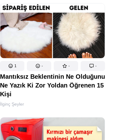
1
-
-
-
Mantıksız Beklentinin Ne Olduğunu
Ne Yazık Ki Zor Yoldan Öğrenen 15
Kişi
İlginç Şeyler