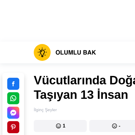
Vücutlarında Doğa
Taşıyan 13 İnsan
İlginç Şeyler
1
-