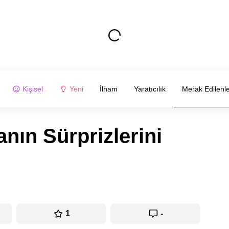
Kişisel
Yeni
İlham
Yaratıcılık
Merak Edilenl
nın Sürprizlerini
1
-