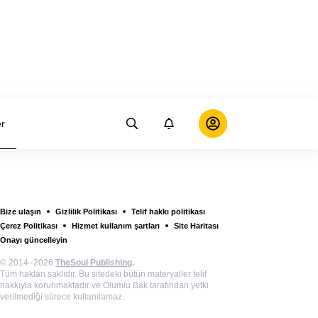
er
Bize ulaşın
Gizlilik Politikası
Telif hakkı politikası
Çerez Politikası
Hizmet kullanım şartları
Site Haritası
Onayı güncelleyin
© 2014–2026
TheSoul Publishing
.
Tüm hakları saklıdır. Bu sitedeki bütün materyaller telif
hakkıyla korunmaktadır ve Olumlu Bak tarafından yetki
verilmediği sürece kullanılamaz.