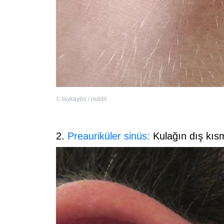
©
taykaybo / reddit
2.
Preauriküler sinüs:
Kulağın dış kısm