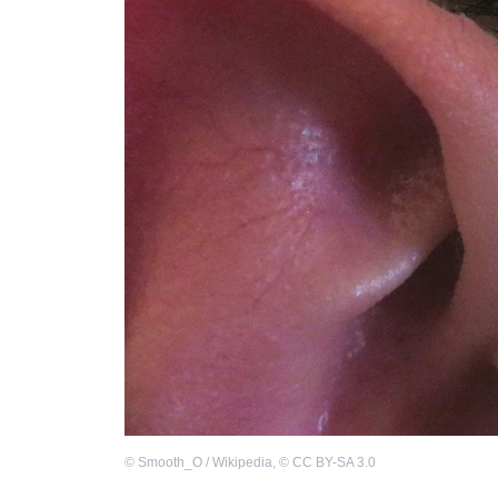
©
Smooth_O / Wikipedia
,
©
CC BY-SA 3.0