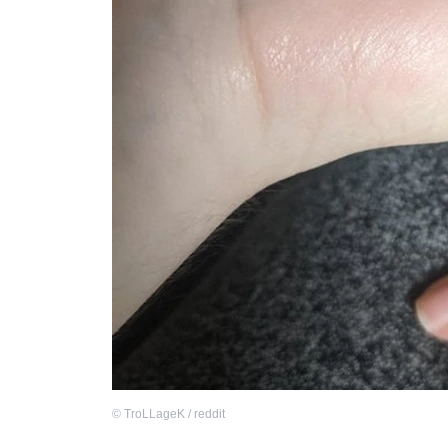
©
TroLLageK / reddit