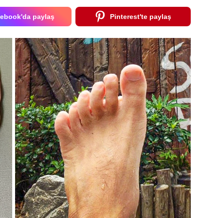
ebook'da paylaş
Pinterest'te paylaş