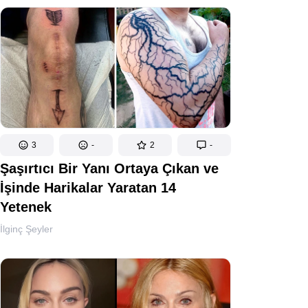
3
-
2
-
Şaşırtıcı Bir Yanı Ortaya Çıkan ve
İşinde Harikalar Yaratan 14
Yetenek
İlginç Şeyler