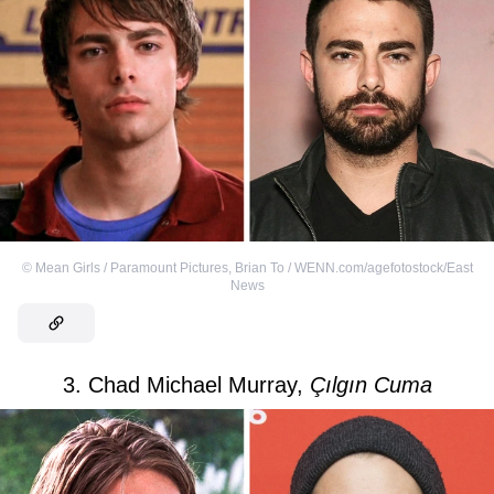
©
Mean Girls / Paramount Pictures
,
Brian To / WENN.com/agefotostock/East
News
3. Chad Michael Murray,
Çılgın Cuma