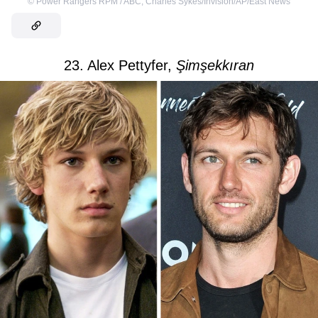
©
Power Rangers RPM / ABC
,
Charles Sykes/Invision/AP/East News
23. Alex Pettyfer,
Şimşekkıran