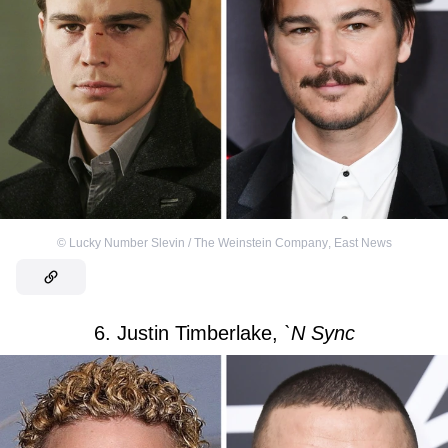
©
Lucky Number Slevin / The Weinstein Company
,
East News
6. Justin Timberlake,
`N Sync