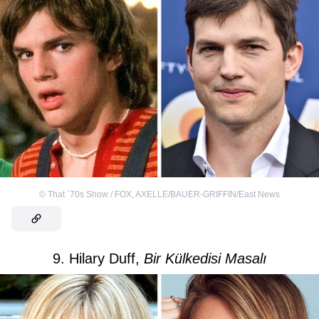
©
That `70s Show / FOX
,
AXELLE/BAUER-GRIFFIN/East News
9. Hilary Duff,
Bir Külkedisi Masalı