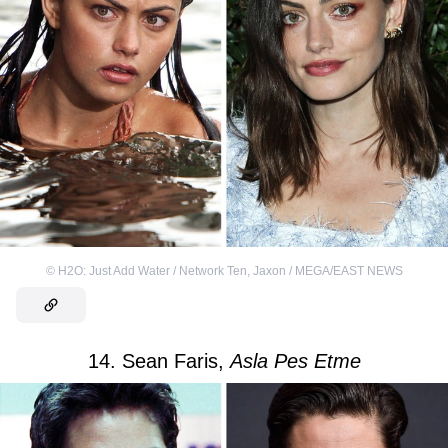
©
H2O: Just Add Water / Network Ten
,
Jaxon / MEGA/EAST NEWS
14. Sean Faris,
Asla Pes Etme