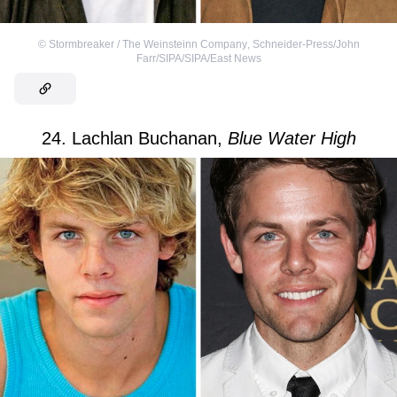
©
Stormbreaker / The Weinsteinn Company
,
Schneider-Press/John
Farr/SIPA/SIPA/East News
24. Lachlan Buchanan,
Blue Water High