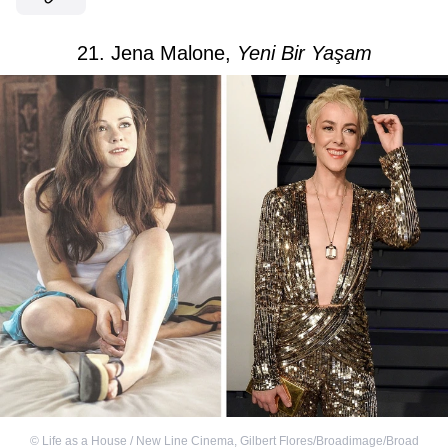
21. Jena Malone,
Yeni Bir Yaşam
©
Life as a House / New Line Cinema
,
Gilbert Flores/Broadimage/Broad