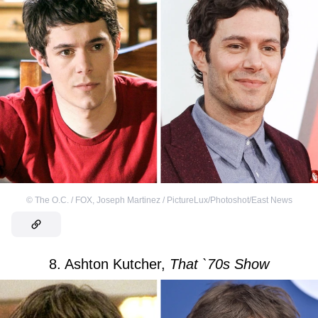
©
The O.C. / FOX
,
Joseph Martinez / PictureLux/Photoshot/East News
8. Ashton Kutcher,
That `70s Show