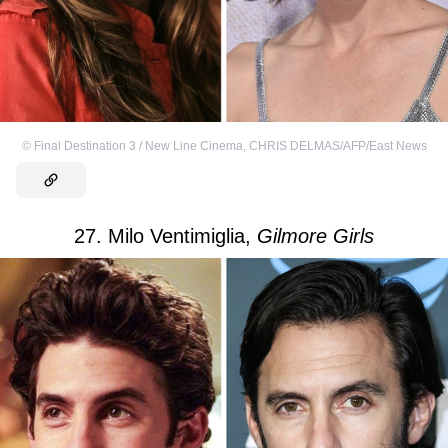
©
Final Destination 3 / New Line Cinema
,
CHRIS DELMAS/AFP/East News
27. Milo Ventimiglia,
Gilmore Girls