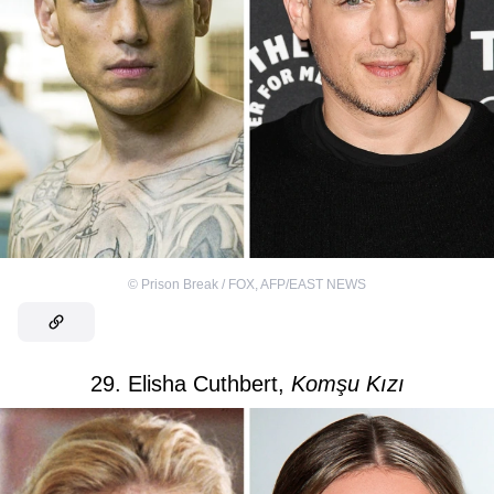
©
Prison Break / FOX
,
AFP/EAST NEWS
29. Elisha Cuthbert,
Komşu Kızı