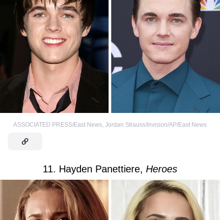
ASSOCIATED PRESS/East News
,
Jordan Strauss/Invision/AP/East News
11. Hayden Panettiere,
Heroes