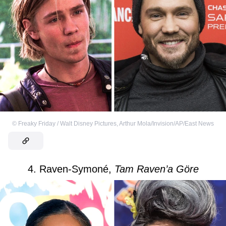
©
Freaky Friday / Walt Disney Pictures
,
Arthur Mola/Invision/AP/East News
4. Raven-Symoné,
Tam Raven’a Göre