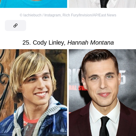
©
lachiebuch / Instagram
,
Rich Fury/Invision/AP/East News
25. Cody Linley,
Hannah Montana