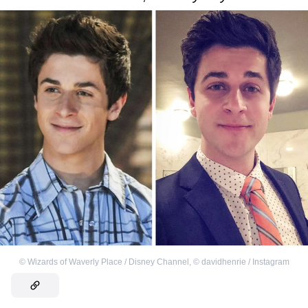
©
Wizards of Waverly Place / Disney Channel
,
©
davidhenrie / Instagram