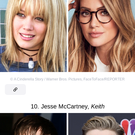
©
A Cinderella Story / Warner Bros. Pictures
,
FaceToFace/REPORTER
10. Jesse McCartney,
Keith