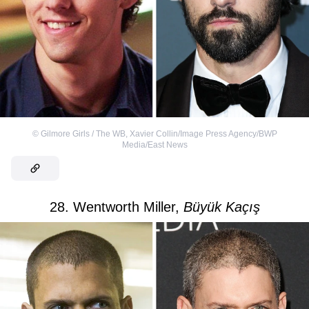
©
Gilmore Girls / The WB
,
Xavier Collin/Image Press Agency/BWP
Media/East News
28. Wentworth Miller,
Büyük Kaçış