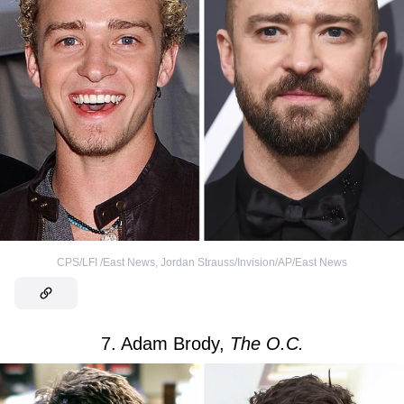
CPS/LFI /East News
,
Jordan Strauss/Invision/AP/East News
7. Adam Brody,
The O.C.