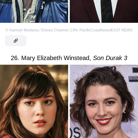
©
Hannah Montana / Disney Channel
,
CPA, PacificCoastNews/EAST NEWS
26. Mary Elizabeth Winstead,
Son Durak 3