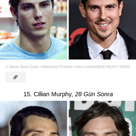
©
Never Back Down / Mandalay Pictures
,
Hahn Lionel/ABACA/EAST NEWS
15. Cillian Murphy,
28 Gün Sonra