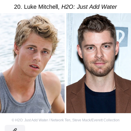
20. Luke Mitchell,
H2O: Just Add Water
©
H2O: Just Add Water / Network Ten
,
Steve Mack/Everett Collection