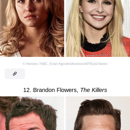
©
Heroes / NBC
,
Evan Agostini/Invision/AP/East News
12. Brandon Flowers,
The Killers