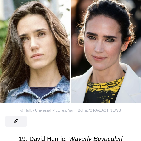
©
Hulk / Universal Pictures
,
Yann Bohac/SIPA/EAST NEWS
19. David Henrie,
Waverly Büyücüleri