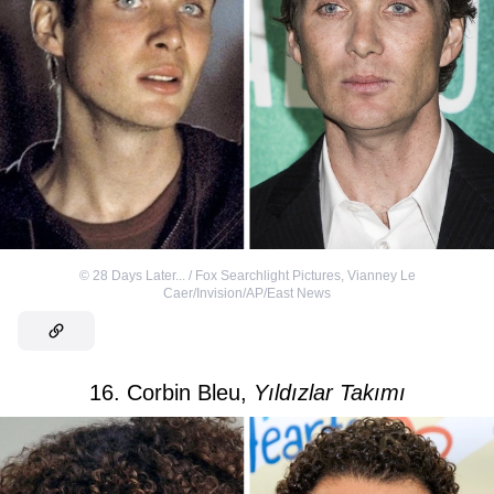
©
28 Days Later... / Fox Searchlight Pictures
,
Vianney Le
Caer/Invision/AP/East News
16. Corbin Bleu,
Yıldızlar Takımı