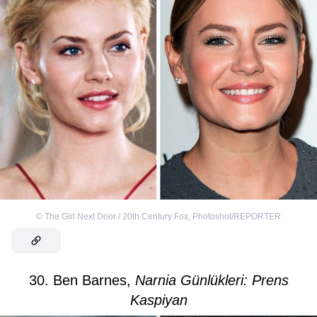
©
The Girl Next Door / 20th Century Fox
,
Photoshot/REPORTER
30. Ben Barnes,
Narnia Günlükleri: Prens
Kaspiyan