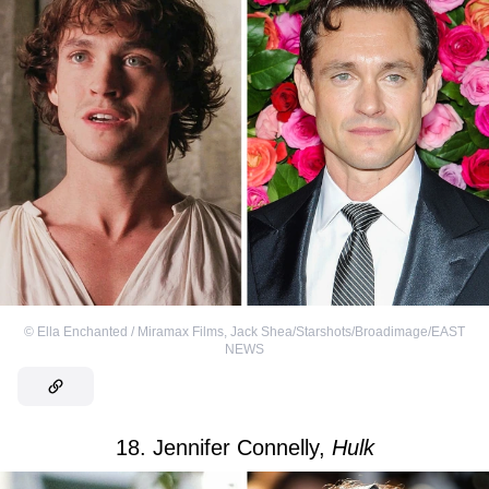
©
Ella Enchanted / Miramax Films
,
Jack Shea/Starshots/Broadimage/EAST
NEWS
18. Jennifer Connelly,
Hulk