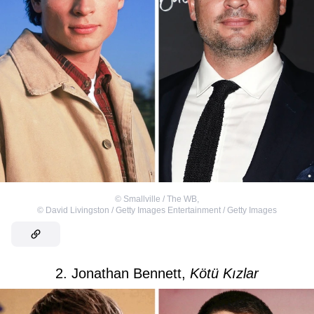
©
Smallville / The WB
,
©
David Livingston / Getty Images Entertainment / Getty Images
2. Jonathan Bennett,
Kötü Kızlar