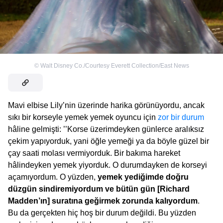
©
Walt Disney Co./Courtesy Everett Collection/East News
Mavi elbise Lily’nin üzerinde harika görünüyordu, ancak
sıkı bir korseyle yemek yemek oyuncu için
zor bir durum
hâline gelmişti: ’’Korse üzerimdeyken günlerce aralıksız
çekim yapıyorduk, yani öğle yemeği ya da böyle güzel bir
çay saati molası vermiyorduk. Bir bakıma hareket
hâlindeyken yemek yiyorduk. O durumdayken de korseyi
açamıyordum. O yüzden,
yemek yediğimde doğru
düzgün sindiremiyordum ve bütün gün [Richard
Madden’ın] suratına geğirmek zorunda kalıyordum
.
Bu da gerçekten hiç hoş bir durum değildi. Bu yüzden