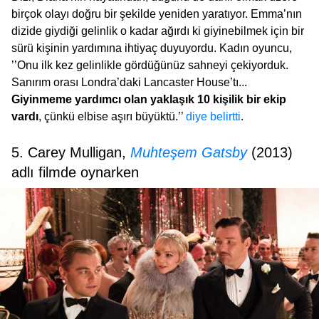
birçok olayı doğru bir şekilde yeniden yaratıyor. Emma’nın
dizide giydiği gelinlik o kadar ağırdı ki giyinebilmek için bir
sürü kişinin yardımına ihtiyaç duyuyordu. Kadın oyuncu,
’’Onu ilk kez gelinlikle gördüğünüz sahneyi çekiyorduk.
Sanırım orası Londra’daki Lancaster House’tı...
Giyinmeme yardımcı olan yaklaşık 10 kişilik bir ekip
vardı
, çünkü elbise aşırı büyüktü.’’
diye belirtti
.
5. Carey Mulligan,
Muhteşem Gatsby
(2013)
adlı filmde oynarken