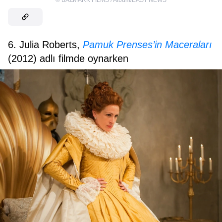
©
BAZMARK FILMS / Album/EAST NEWS
6. Julia Roberts,
Pamuk Prenses’in Maceraları
(2012) adlı filmde oynarken