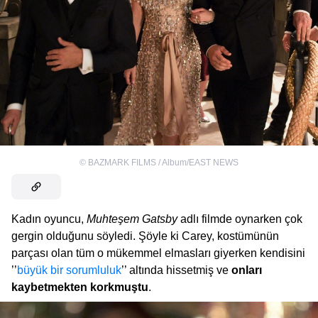
©
BAZMARK FILMS / Album/EAST NEWS
Kadın oyuncu,
Muhteşem Gatsby
adlı filmde oynarken çok
gergin olduğunu söyledi. Şöyle ki Carey, kostümünün
parçası olan tüm o mükemmel elmasları giyerken kendisini
’’
büyük bir sorumluluk
’’ altında hissetmiş ve
onları
kaybetmekten korkmuştu
.