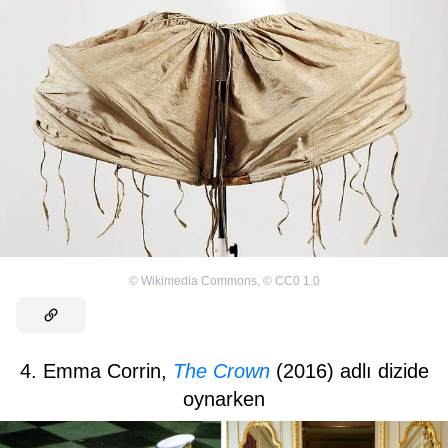
©
Wikimedia Commons
,
©
CC0 1.0
4. Emma Corrin,
The Crown
(2016) adlı dizide
oynarken