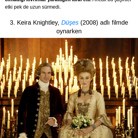
etki pek de uzun sürmedi.
3. Keira Knightley,
Düşes
(2008) adlı filmde
oynarken