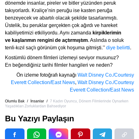
dönemde insanlar, pireler ve bitler yüzünden peruk
takıyorlardı. Kraliçe’nin peruğu ise kasten peruğa
benzeyecek ve abartılı olacak şekilde tasarlanmıştı.
Üstelik, bu peruklar gerçekten çok ağırdı ve hareket
kabiliyetimizi etkiliyordu. Aynı zamanda
kirpiklerimin
ve kaşlarımın rengini de açtırmıştım
. Aslında o soluk
tenli-kızıl saçlı görünüm çok hoşuma gitmişti.’’
diye belirtti
.
Kostümlü dönem filmleri izlemeyi seviyor musunuz?
En beğendiğiniz tarihi filmler hangileri ve neden?
Ön izleme fotoğrafı kaynağı
Walt Disney Co./Courtesy
Everett Collection/East News
,
Walt Disney Co./Courtesy
Everett Collection/East News
Olumlu Bak
/
İnsanlar
/
7 Kadın Oyuncu, Dönem Filmlerinde Oynarken
Yaşadıkları Zorluklardan Bahsediyor
Bu Yazıyı Paylaşın