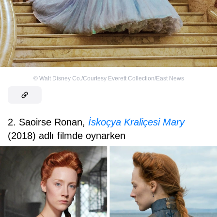
©
Walt Disney Co./Courtesy Everett Collection/East News
2. Saoirse Ronan,
İskoçya Kraliçesi Mary
(2018) adlı filmde oynarken