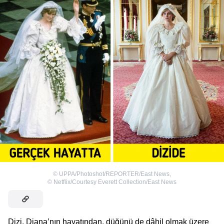
©
UPPA/Photoshot/REPORTER/East News
,
©
Netflix/Courtesy Everett Collection/East News
Dizi, Diana’nın hayatından, düğünü de dâhil olmak üzere