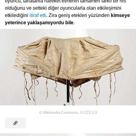
oyuncu, tarlatanla hareket etmenin tamamen farklı bir his
olduğunu ve setteki diğer oyuncularla olan etkileşimini
etkilediğini
itiraf etti
. Zira geniş etekleri yüzünden
kimseye
yeterince yaklaşamıyordu bile
.
©
Wikimedia Commons
,
©
CC0 1.0