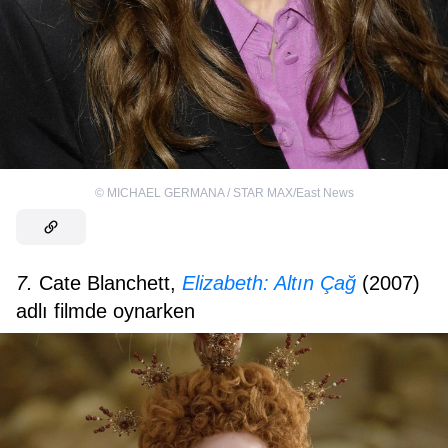
©
MICHAEL GERMANA / STAR MAX/East News
7.
Cate Blanchett,
Elizabeth: Altın Çağ
(2007)
adlı filmde oynarken