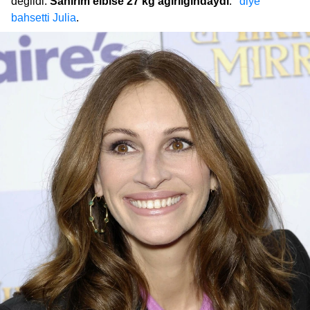
değildi.
Sanırım elbise 27 kg ağırlığındaydı
.’’
diye
bahsetti Julia
.