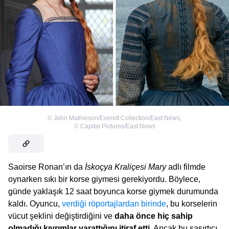
©
John Mathieson/Everett Collection/East News
,
©
Capital Pictures/East News
Saoirse Ronan’ın da
İskoçya Kraliçesi Mary
adlı filmde
oynarken sıkı bir korse giymesi gerekiyordu. Böylece,
günde yaklaşık 12 saat boyunca korse giymek durumunda
kaldı. Oyuncu,
verdiği röportajlardan birinde
, bu korselerin
vücut şeklini değiştirdiğini ve
daha önce hiç sahip
olmadığı kıvrımlar yarattığını itiraf etti
. Ancak bu şaşırtıcı