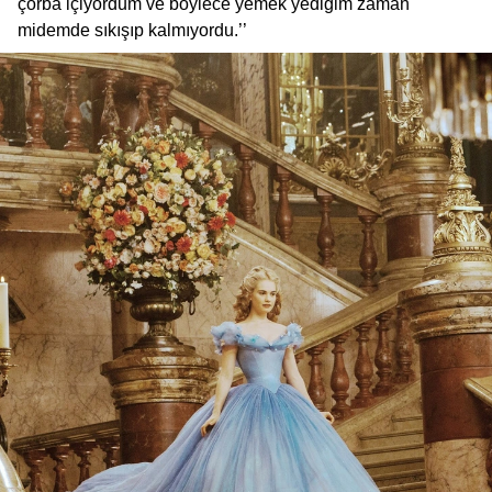
çorba içiyordum ve böylece yemek yediğim zaman
midemde sıkışıp kalmıyordu.’’