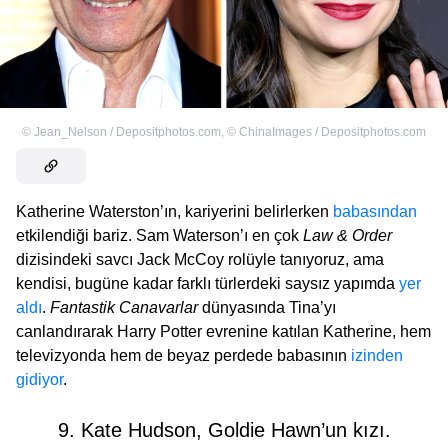
©
Jean_Nelson / Depositphotos.com
,
©
ChinaImages / Depositphotos.com
Katherine Waterston’ın, kariyerini belirlerken
babasından
etkilendiği bariz. Sam Waterson’ı en çok
Law & Order
dizisindeki savcı Jack McCoy rolüyle tanıyoruz, ama
kendisi, bugüne kadar farklı türlerdeki saysız yapımda
yer
aldı
.
Fantastik Canavarlar
dünyasında Tina’yı
canlandırarak Harry Potter evrenine katılan Katherine, hem
televizyonda hem de beyaz perdede babasının
izinden
gidiyor
.
9. Kate Hudson, Goldie Hawn’un kızı.