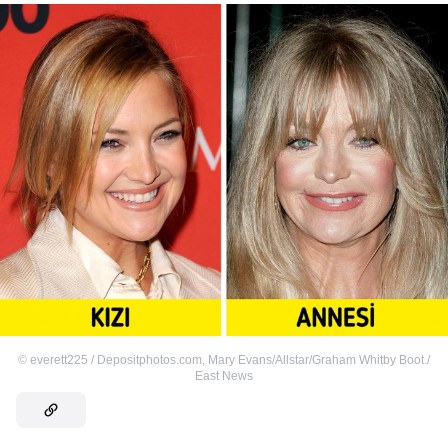
©
everett225 / Depositphotos.com
,
Mary Evans/Allstar/Graham Whitby Boot./
East News