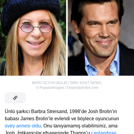
MARCOCCHI GIULIO / SIPA / EAST NEWS
,
©
PopularImages / Depositphotos.com
Ünlü şarkıcı Barbra Streisand, 1998’de Josh Brolin’in
babası James Brolin’le evlendi ve böylece oyuncunun
üvey annesi oldu
. Onu tanıyamamış olabilirsiniz, ama
Josh,
İntikamcılar
efsanesinde Thanos’u
canlandıran