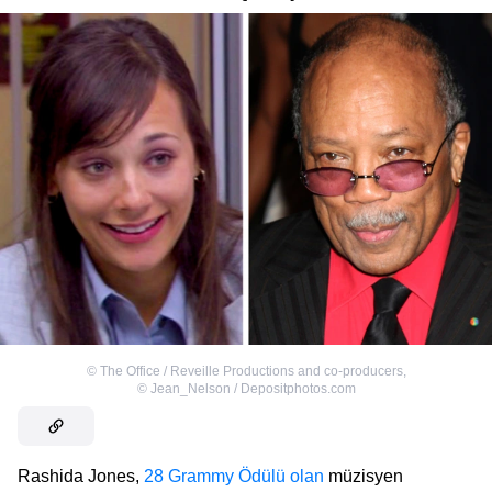
©
The Office / Reveille Productions and co-producers
,
©
Jean_Nelson / Depositphotos.com
Rashida Jones,
28 Grammy Ödülü olan
müzisyen