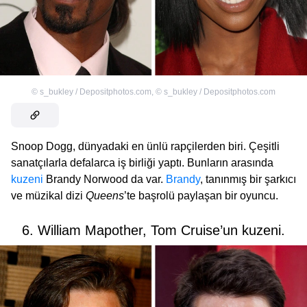
©
s_bukley / Depositphotos.com
,
©
s_bukley / Depositphotos.com
Snoop Dogg, dünyadaki en ünlü rapçilerden biri. Çeşitli
sanatçılarla defalarca iş birliği yaptı. Bunların arasında
kuzeni
Brandy Norwood da var.
Brandy
, tanınmış bir şarkıcı
ve müzikal dizi
Queens
’te başrolü paylaşan bir oyuncu.
6. William Mapother, Tom Cruise’un kuzeni.