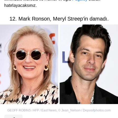
hatırlayacaksınız.
12. Mark Ronson, Meryl Streep’in damadı.
GEOFF ROBINS / AFP / East News
,
©
Jean_Nelson / Depositphotos.com