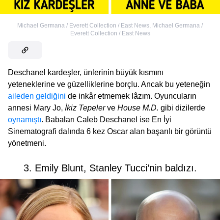
Michael Germana / Everett Collection / East News
,
Michael Germana /
Everett Collection / East News
Deschanel kardeşler, ünlerinin büyük kısmını
yeteneklerine ve güzelliklerine borçlu. Ancak bu yeteneğin
aileden geldiğini
de inkâr etmemek lâzım. Oyuncuların
annesi Mary Jo,
İkiz Tepeler
ve
House M.D.
gibi dizilerde
oynamıştı
. Babaları Caleb Deschanel ise En İyi
Sinematografi dalında 6 kez Oscar alan başarılı bir görüntü
yönetmeni.
3. Emily Blunt, Stanley Tucci’nin baldızı.