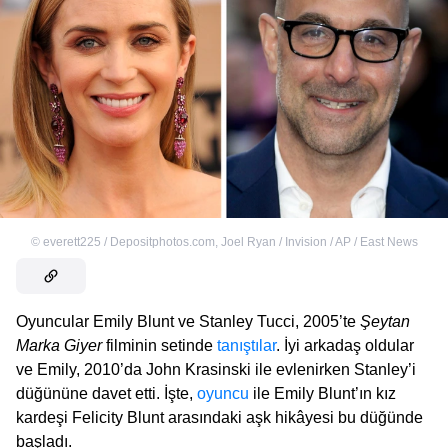
©
everett225 / Depositphotos.com
,
Joel Ryan / Invision / AP / East News
Oyuncular Emily Blunt ve Stanley Tucci, 2005’te
Şeytan
Marka Giyer
filminin setinde
tanıştılar
. İyi arkadaş oldular
ve Emily, 2010’da John Krasinski ile evlenirken Stanley’i
düğününe davet etti. İşte,
oyuncu
ile Emily Blunt’ın kız
kardeşi Felicity Blunt arasındaki aşk hikâyesi bu düğünde
başladı.