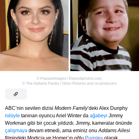
©
PopularImages / Depositphotos.com
,
©
The Addams Family / Orion Pictures and co-producers
ABC’nin sevilen dizisi
Modern Family
’deki Alex Dunphy
rolüyle
tanınan oyuncu Ariel Winter da
ağabeyi
Jimmy
Workman gibi bir çocuk yıldızdı. Jimmy, kameralar önünde
çalışmaya
devam etmedi, ama eminiz onu
Addams Ailesi
filmindeki Morticia ve Homer’ın oğlu
Pugsley
olarak