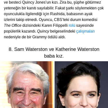
ve besteci Quincy Jones’un kızı. Zira bu, şüphe götürmez
yeteneğin bir kanıtı sayılabilir. Fakat şarkı söylemekten çok
oyunculukla ilgilendiği için Rashida, babasının ayak
izlerini takip etmedi. Oyuncu, CBS’teki durum komedisi
The Office
dizisindeki Karen Filippelli
rolü
sayesinde
popülerlik kazandı.
Quincy
belgeselindeki
çalışmaları
nedeniyle de bir Grammy ödülü aldı.
8. Sam Waterston ve Katherine Waterston
baba kız.