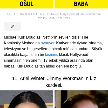
AXELLE / BAUER-GRIFFIN / East News
,
Mary Evans/AF Archive/Graham
Whitby Boot./ East News
Michael Kirk Douglas, Netflix’in sevilen dizisi The
Kominsky Method’da
oynuyor
. Kariyerinde tiyatro, sinema,
televizyon ve belgesellerde birçok rolü canlandırdı. Büyük
olasılıkla başarısının bir
kısmını
, klasik Hollywood
sinemasının en önemli 17 erkek yıldızı arasında olan
babası Kirk Douglas’tan aldığı genlere borçlu.
11. Ariel Winter, Jimmy Workman’ın kız
kardeşi.