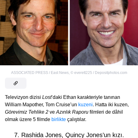
ASSOCIATED PRESS / East News
,
©
everett225 / Depositphotos.com
Televizyon dizisi
Lost
’daki Ethan karakteriyle tanınan
William Mapother, Tom Cruise’un
kuzeni
. Hatta iki kuzen,
Görevimiz Tehlike 2
ve
Azınlık Raporu
filmleri de dâhil
olmak üzere 5 filmde
birlikte
çalıştılar.
7. Rashida Jones, Quincy Jones’un kızı.