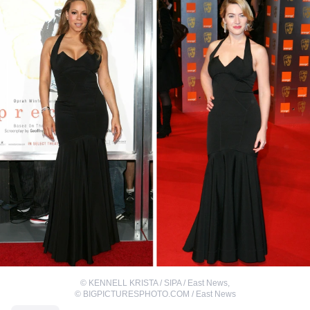
©
KENNELL KRISTA / SIPA / East News
,
©
BIGPICTURESPHOTO.COM / East News