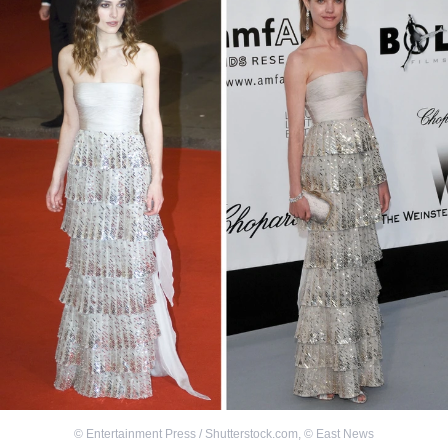
©
Entertainment Press / Shutterstock.com
,
©
East News