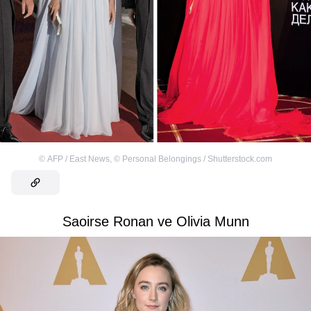
©
AFP / East News
,
©
Personal Belongings / Shutterstock.com
Saoirse Ronan ve Olivia Munn