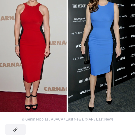
©
Genin Nicolas / ABACA / East News
,
©
AP / East News