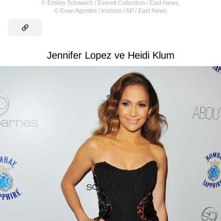
©
Emiley Schweich / Everett Collection / East News
,
©
Evan Agostini / Invision / AP / East News
Jennifer Lopez ve Heidi Klum