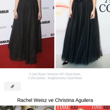
©
Joel Ryan / Invision / AP / East News
,
©
Zhu jiahao - Imaginechina / East News
Rachel Weisz ve Christina Aguilera