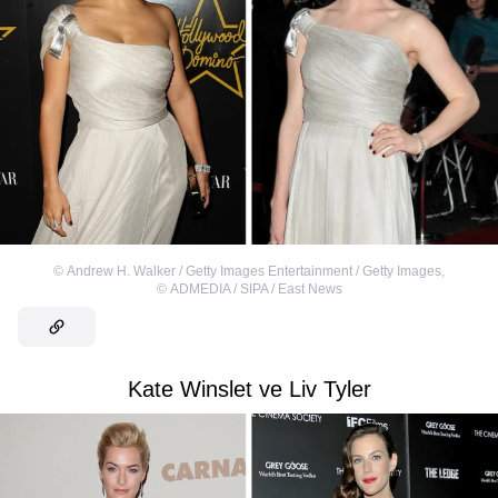
©
Andrew H. Walker / Getty Images Entertainment / Getty Images
,
©
ADMEDIA / SIPA / East News
Kate Winslet ve Liv Tyler