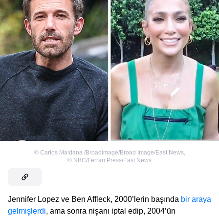
©
Carlos Maidana /Broadimage/Broad Image/East News
,
©
NBC/Ferrari Press/East News
Jennifer Lopez ve Ben Affleck, 2000’lerin başında
bir araya
gelmişlerdi
, ama sonra nişanı iptal edip, 2004’ün