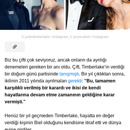
©
justintimberlake / instagram
,
©
jessicabiel / instagram
Biz bu çifti çok seviyoruz, ancak onların da ayrılığı
denemeleri gereken bir anı oldu. Çift, Timberlake’in verdiği
bir doğum günü partisinde
tanışmıştı
. Bir yıl çıktıktan sonra,
ikilinin 2011 yılında ayrılmaları
gerekti
:
“Bu, tamamen
karşılıklı verilmiş bir karardı ve ikisi de kendi
hayatlarına devam etme zamanının geldiğine karar
vermişti.”
Henüz bir yıl geçmeden Timberlake, hayatta en değer
verdiği kişinin Biel olduğunu kendisine itiraf etti ve dünya
evine girdiler.