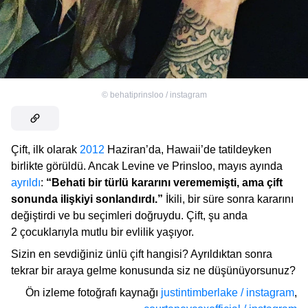
©
behatiprinsloo / instagram
Çift, ilk olarak
2012
Haziran’da, Hawaii’de tatildeyken
birlikte görüldü. Ancak Levine ve Prinsloo, mayıs ayında
ayrıldı
:
“Behati bir türlü kararını verememişti, ama çift
sonunda ilişkiyi sonlandırdı.”
İkili, bir süre sonra kararını
değiştirdi ve bu seçimleri doğruydu. Çift, şu anda
2 çocuklarıyla mutlu bir evlilik yaşıyor.
Sizin en sevdiğiniz ünlü çift hangisi? Ayrıldıktan sonra
tekrar bir araya gelme konusunda siz ne düşünüyorsunuz?
Ön izleme fotoğrafı kaynağı
justintimberlake / instagram
,