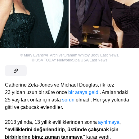
©
Mary Evans/AF Archive/Graham Whitby Boot/ East News
,
©
USA TODAY Network/Sipa USA/East News
Catherine Zeta-Jones ve Michael Douglas, ilk kez
23 yıldan uzun bir süre önce
bir araya geldi
. Aralarındaki
25 yaş fark onlar için asla
sorun
olmadı. Her şey yolunda
gitti ve çabucak evlendiler.
2013 yılında, 13 yıllık evliliklerinden sonra
ayrılmaya
,
“evliliklerini değerlendirip, üstünde çalışmak için
birbirlerine biraz zaman tanımaya”
karar verdi.