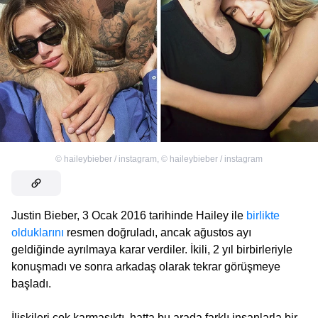
©
haileybieber / instagram
,
©
haileybieber / instagram
Justin Bieber, 3 Ocak 2016 tarihinde Hailey ile
birlikte
olduklarını
resmen doğruladı, ancak ağustos ayı
geldiğinde ayrılmaya karar verdiler. İkili, 2 yıl birbirleriyle
konuşmadı ve sonra arkadaş olarak tekrar görüşmeye
başladı.
İlişkileri çok karmaşıktı, hatta bu arada farklı insanlarla bir