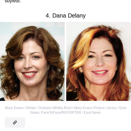
söyledi.
4. Dana Delany
Mary Evans / Allstar / Graham Whitby Boot / Mary Evans Picture Library / East
News
,
FaceToFace/REPORTER / East News