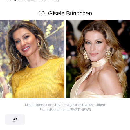
10. Gisele Bündchen
Mirko Hannemann/DDP Images/East News
,
Gilbert
Flores/Broadimage/EAST NEWS