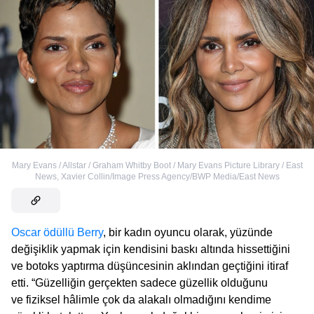
Mary Evans / Allstar / Graham Whitby Boot / Mary Evans Picture Library / East
News
,
Xavier Collin/Image Press Agency/BWP Media/East News
Oscar ödüllü Berry
, bir kadın oyuncu olarak, yüzünde
değişiklik yapmak için kendisini baskı altında hissettiğini
ve botoks yaptırma düşüncesinin aklından geçtiğini itiraf
etti. “Güzelliğin gerçekten sadece güzellik olduğunu
ve fiziksel hâlimle çok da alakalı olmadığını kendime