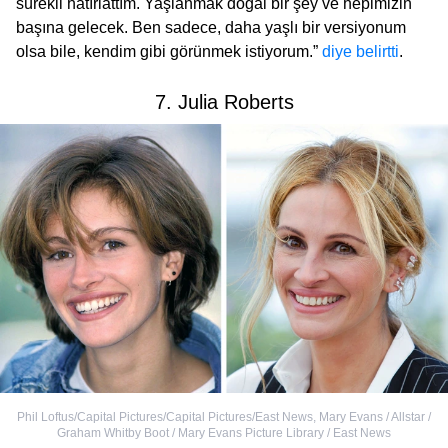
sürekli hatırlattım. Yaşlanmak doğal bir şey ve hepimizin
başına gelecek. Ben sadece, daha yaşlı bir versiyonum
olsa bile, kendim gibi görünmek istiyorum.”
diye belirtti
.
7. Julia Roberts
Phil Loftus/Capital Pictures/Capital Pictures/East News
,
Mary Evans / Allstar /
Graham Whitby Boot / Mary Evans Picture Library / East News