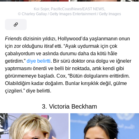
Koi Sojer, PacificCoastNews/EAST NEWS
,
©
Charley Gallay / Getty Images Entertainment / Getty Images
Friends
dizisinin yıldızı, Hollywood’da yaşlanmanın onun
için zor olduğunu itiraf etti. “Ayak uydurmak için çok
çabalıyordum ve aslında durumu daha da kötü hâle
getirdim.”
diye belirtti
. Bir sürü doktor ona dolgu ve iğneler
yaptırmasını önerdi ve belli bir noktada, artık kendi gibi
görünmemeye başladı. Cox, “Bütün dolgularımı erittirdim.
Olabildiğim kadar doğalım. Bunlar kırışıklık değil, gülme
çizgileri.” diye belirtti.
3. Victoria Beckham