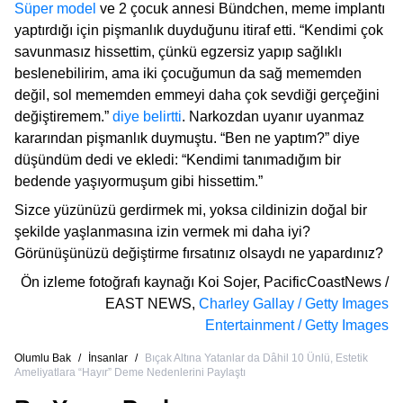
Süper model
ve 2 çocuk annesi Bündchen, meme implantı
yaptırdığı için pişmanlık duyduğunu itiraf etti. “Kendimi çok
savunmasız hissettim, çünkü egzersiz yapıp sağlıklı
beslenebilirim, ama iki çocuğumun da sağ mememden
değil, sol mememden emmeyi daha çok sevdiği gerçeğini
değiştiremem.”
diye belirtti
. Narkozdan uyanır uyanmaz
kararından pişmanlık duymuştu. “Ben ne yaptım?” diye
düşündüm dedi ve ekledi: “Kendimi tanımadığım bir
bedende yaşıyormuşum gibi hissettim.”
Sizce yüzünüzü gerdirmek mi, yoksa cildinizin doğal bir
şekilde yaşlanmasına izin vermek mi daha iyi?
Görünüşünüzü değiştirme fırsatınız olsaydı ne yapardınız?
Ön izleme fotoğrafı kaynağı
Koi Sojer, PacificCoastNews /
EAST NEWS
,
Charley Gallay / Getty Images
Entertainment / Getty Images
Olumlu Bak
/
İnsanlar
/
Bıçak Altına Yatanlar da Dâhil 10 Ünlü, Estetik
Ameliyatlara “Hayır” Deme Nedenlerini Paylaştı