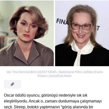
Van Tine Dennis/ABACA/EAST NEWS
,
Studiocanal Films Ltd/Mary Evans
Picture Library/East News
Oscar ödüllü oyuncu, görünüşü nedeniyle sık sık
eleştiriliyordu. Ancak o, zamanı durdurmaya çalışmamayı
seçti. Streep, botoks yaptırmanın “görüş alanında bir