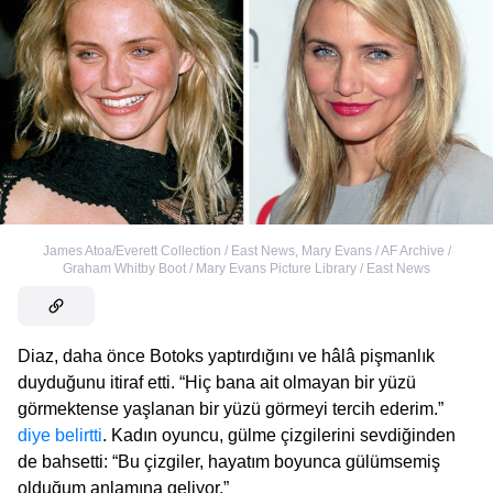
James Atoa/Everett Collection / East News
,
Mary Evans / AF Archive /
Graham Whitby Boot / Mary Evans Picture Library / East News
Diaz, daha önce Botoks yaptırdığını ve hâlâ pişmanlık
duyduğunu itiraf etti. “Hiç bana ait olmayan bir yüzü
görmektense yaşlanan bir yüzü görmeyi tercih ederim.”
diye belirtti
. Kadın oyuncu, gülme çizgilerini sevdiğinden
de bahsetti: “Bu çizgiler, hayatım boyunca gülümsemiş
olduğum anlamına geliyor.”