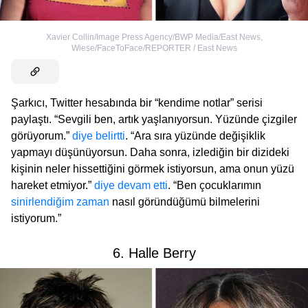
Xavier Collin/Image Press Agency/BWP Media/East News
,
Wiese/FaceToFace/REPORTER / East News
Şarkıcı, Twitter hesabında bir “kendime notlar” serisi
paylaştı. “Sevgili ben, artık yaşlanıyorsun. Yüzünde çizgiler
görüyorum.”
diye belirtti
. “Ara sıra yüzünde değişiklik
yapmayı düşünüyorsun. Daha sonra, izlediğin bir dizideki
kişinin neler hissettiğini görmek istiyorsun, ama onun yüzü
hareket etmiyor.”
diye devam etti
. “Ben çocuklarımın
sinirlendiğim zaman
nasıl göründüğümü bilmelerini
istiyorum.”
6. Halle Berry