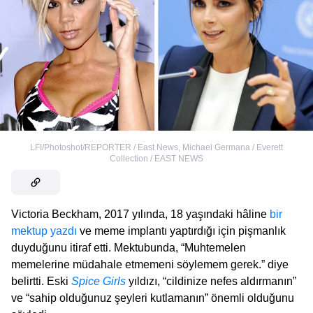
LFI/Photoshot/REPORTER / East News
,
Michael Germana / Everett
Collection / EAST NEWS
Victoria Beckham, 2017 yılında, 18 yaşındaki hâline
bir
mektup yazdı
ve meme implantı yaptırdığı için pişmanlık
duyduğunu itiraf etti. Mektubunda, “Muhtemelen
memelerine müdahale etmemeni söylemem gerek.” diye
belirtti. Eski
Spice Girls
yıldızı, “cildinize nefes aldırmanın”
ve “sahip olduğunuz şeyleri kutlamanın” önemli olduğunu