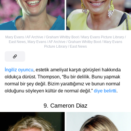
Mary Evans / AF Archive / Graham Whitby Boot / Mary Evans Picture Library /
East News
,
Mary Evans / AF Archive / Graham Whitby Boot / Mary Evans
Picture Library / East News
İngiliz oyuncu
, estetik ameliyat karşıtı görüşleri hakkında
oldukça dürüst. Thompson, “Bu bir delilik. Bunu yapmak
normal bir şey değil. Bizim yarattığımız ve bunun normal
olduğunu söyleyen kültür de normal değil.”
diye belirtti
.
9. Cameron Diaz