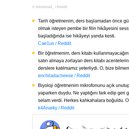
©
retrobread_ / Reddit
Tarih öğretmenim, ders başlamadan önce gürü
olmak isteyen pembe bir filin hikâyesini se
başladığında ise hikâyeyi yarıda kesti.
Cae1us / Reddit
Bir öğretmenim, ders kitabı kullanmayacağını
satın almaya zorlayan ders kitabı acenteler
derslere katılmamız yeterliydi. O, bize bilme
enchiladacheese / Reddit
Biyoloji öğretmenim mikrofonunu açık unutup t
yaparken duydu. Ne yaptığını fark edip geri g
selam verdi. Herkes kahkahalara boğuldu. O,
k4Anarky / Reddit