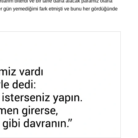
rtlarım biterdi ve bir tane daha alacak paramız olana
 gün yemediğimi fark etmişti ve bunu her gördüğünde