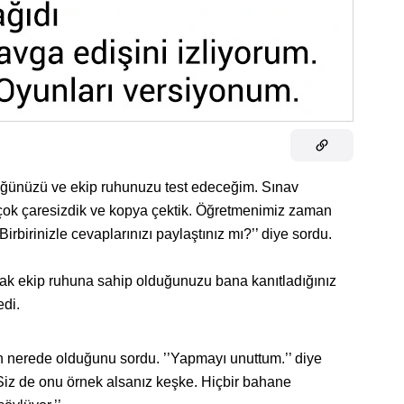
lüğünüzü ve ekip ruhunuzu test edeceğim. Sınav
e çok çaresizdik ve kopya çektik. Öğretmenimiz zaman
irbirinizle cevaplarınızı paylaştınız mı?’’ diye sordu.
rak ekip ruhuna sahip olduğunuzu bana kanıtladığınız
edi.
 nerede olduğunu sordu. ’’Yapmayı unuttum.’’ diye
’Siz de onu örnek alsanız keşke. Hiçbir bahane