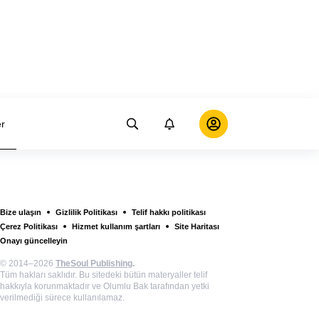
er
Bize ulaşın
Gizlilik Politikası
Telif hakkı politikası
Çerez Politikası
Hizmet kullanım şartları
Site Haritası
Onayı güncelleyin
© 2014–2026
TheSoul Publishing
.
Tüm hakları saklıdır. Bu sitedeki bütün materyaller telif
hakkıyla korunmaktadır ve Olumlu Bak tarafından yetki
verilmediği sürece kullanılamaz.