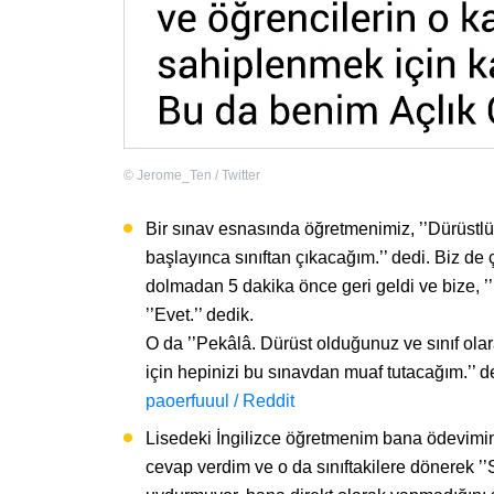
©
Jerome_Ten / Twitter
Bir sınav esnasında öğretmenimiz, ’’Dürüst
başlayınca sınıftan çıkacağım.’’ dedi. Biz d
dolmadan 5 dakika önce geri geldi ve bize, ’’B
’’Evet.’’ dedik.
O da ’’Pekâlâ. Dürüst olduğunuz ve sınıf ola
için hepinizi bu sınavdan muaf tutacağım.’’ d
paoerfuuul / Reddit
Lisedeki İngilizce öğretmenim bana ödevimin
cevap verdim ve o da sınıftakilere dönerek ’