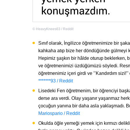
©
HeavyKnees63 / Reddit
Sınıf olarak, İngilizce öğretmenimize bir şa
kahkaha atıp bize her döndüğünde gülmeyi kes
Hepimiz şaşkın bir hâlde oturup beklerken, b
ve öğretmenimizi üzdüğümüzü söyledi. Resmen
öğretmenimiz içeri girdi ve ’’Kandırdım sizi!’’ 
*******93 / Reddit
Lisedeki Fen öğretmenim, bir öğrenciyi başka
derse ara verdi. Olay yaşanır yaşanmaz herke
çocuğun yanına bir daha asla yaklaşmadı. 
Mariospario / Reddit
Okulda öğle yemeği yemek için kırmızı delikl