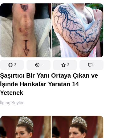
3
-
2
-
Şaşırtıcı Bir Yanı Ortaya Çıkan ve
İşinde Harikalar Yaratan 14
Yetenek
İlginç Şeyler