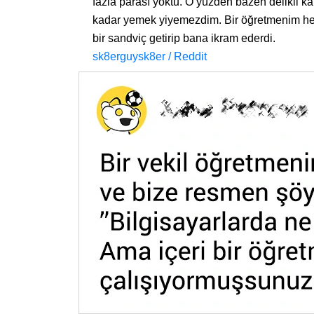
fazla parası yoktu. O yüzden bazen delikli ka
kadar yemek yiyemezdim. Bir öğretmenim her
bir sandviç getirip bana ikram ederdi.
sk8erguysk8er / Reddit