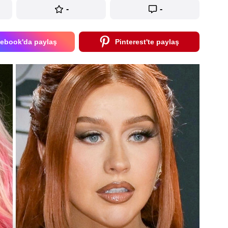
-
-
ebook'da paylaş
Pinterest'te paylaş