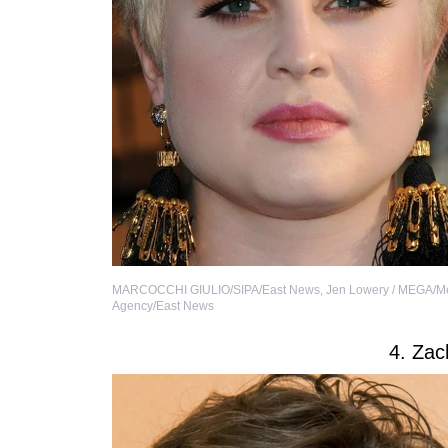
MARCOCCHI GIULIO/SIPA/East News
,
Jen Lowery / MEGA/M
Agency/East News
4. Zac