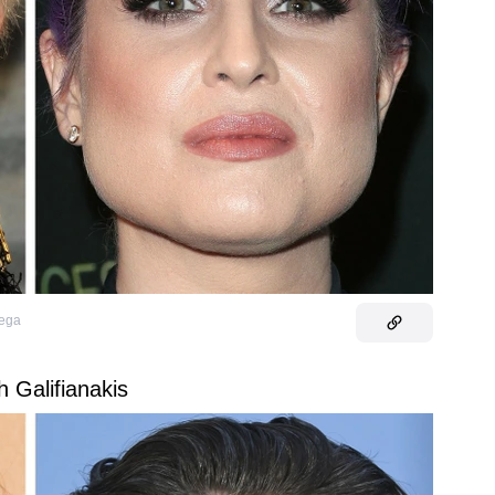
ega
h Galifianakis