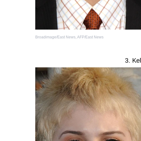
Broadimage/East News
,
AFP/East News
3. Ke