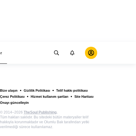
er
Bize ulaşın
Gizlilik Politikası
Telif hakkı politikası
Çerez Politikası
Hizmet kullanım şartları
Site Haritası
Onayı güncelleyin
© 2014–2026
TheSoul Publishing
.
Tüm hakları saklıdır. Bu sitedeki bütün materyaller telif
hakkıyla korunmaktadır ve Olumlu Bak tarafından yetki
verilmediği sürece kullanılamaz.