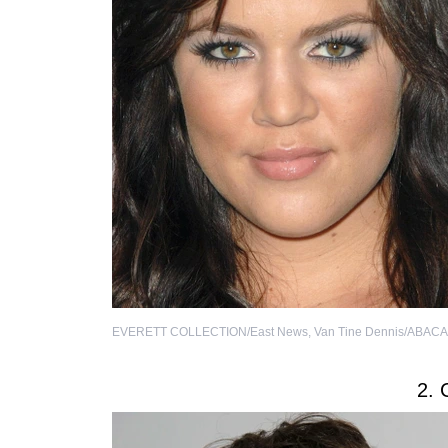
EVERETT COLLECTION/East News
,
Van Tine Dennis/ABACA
2. 