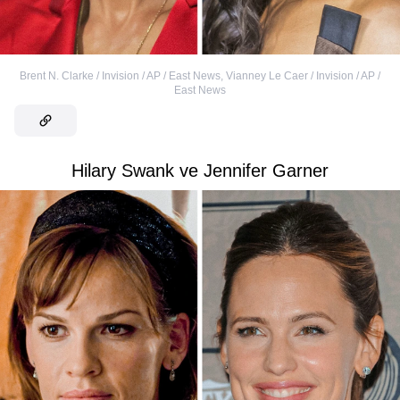
Brent N. Clarke / Invision / AP / East News
,
Vianney Le Caer / Invision / AP /
East News
Hilary Swank ve Jennifer Garner