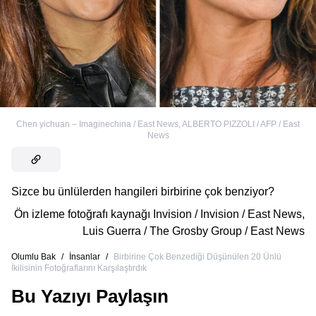
Chen yichuan – Imaginechina / East News
,
ALBERTO PIZZOLI / AFP / East
News
Sizce bu ünlülerden hangileri birbirine çok benziyor?
Ön izleme fotoğrafı kaynağı
Invision / Invision / East News
,
Luis Guerra / The Grosby Group / East News
Olumlu Bak
/
İnsanlar
/
Birbirine Çok Benzediği Düşünülen 20 Ünlü
İkilisinin Fotoğraflarını Karşılaştırdık
Bu Yazıyı Paylaşın