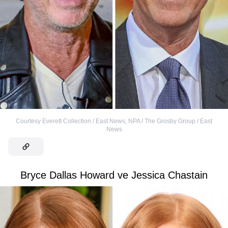
Courtesy Everett Collection / East News
,
NPA / The Grosby Group / East
News
Bryce Dallas Howard ve Jessica Chastain