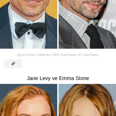
Byron Purvis / AdMedia / SIPA / East News
,
AP / East News
Jane Levy ve Emma Stone