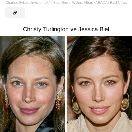
Charles Sykes / Invision / AP / East News
,
Wyters Alban / ABACA / East News
Christy Turlington ve Jessica Biel