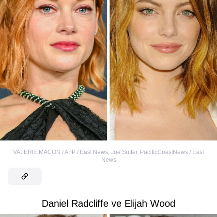
VALERIE MACON / AFP / East News
,
Joe Sutter, PacificCoastNews / East
News
Daniel Radcliffe ve Elijah Wood