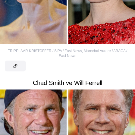
TRIPPLAAR KRISTOFFER / SIPA / East News
,
Marechal Aurore / ABACA /
East News
Chad Smith ve Will Ferrell