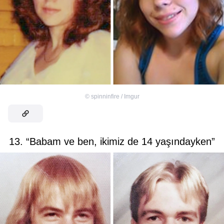
©
spinninfire / Imgur
13. “Babam ve ben, ikimiz de 14 yaşındayken”