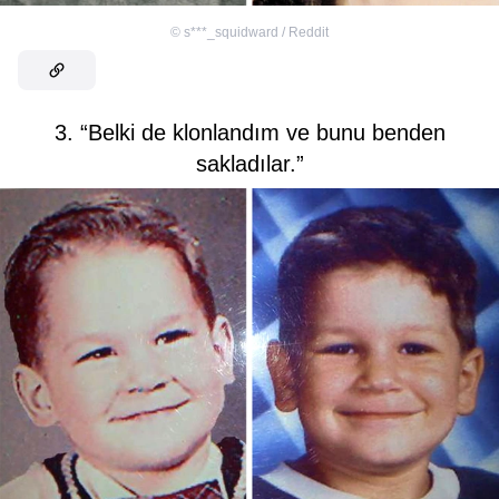
©
s***_squidward / Reddit
3. “Belki de klonlandım ve bunu benden
sakladılar.”