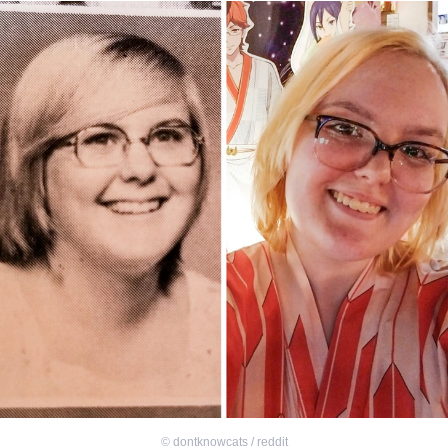
©
dontknowcats / reddit