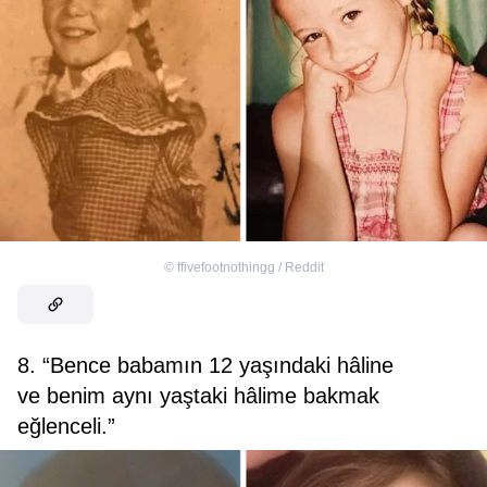
©
ffivefootnothingg / Reddit
8. “Bence babamın 12 yaşındaki hâline
ve benim aynı yaştaki hâlime bakmak
eğlenceli.”