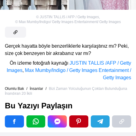
©
JUSTIN TALLIS / AFP / Getty Images
,
©
Max Mumby/Indigo/ Getty Images Entertainment/ Getty Images
Gerçek hayatta böyle benzerliklerle karşılaştınız mı? Peki,
size çok benzeyen bir akrabanız var mı?
Ön izleme fotoğrafı kaynağı
JUSTIN TALLIS /AFP / Getty
Images
,
Max Mumby/Indigo / Getty Images Entertainment /
Getty Images
Olumlu Bak
/
İnsanlar
/
Bizi Zaman Yolculuğunun Çoktan Bulunduğuna
İnandıran 20 İkili
Bu Yazıyı Paylaşın