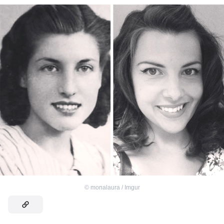
©
monalaura / Imgur