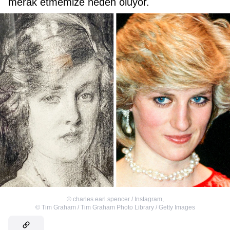
merak etmemize neden oluyor.
©
charles.earl.spencer / Instagram
,
©
Tim Graham / Tim Graham Photo Library / Getty Images