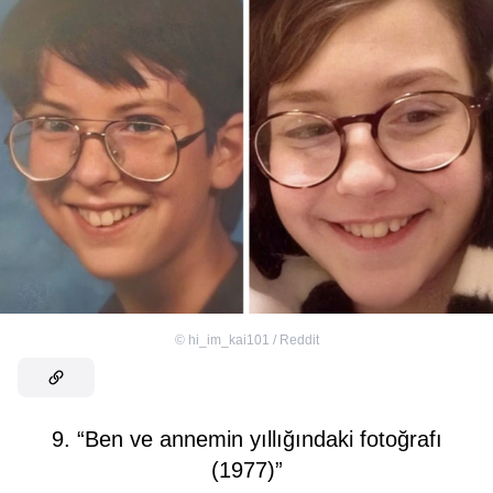
©
hi_im_kai101 / Reddit
9. “Ben ve annemin yıllığındaki fotoğrafı
(1977)”