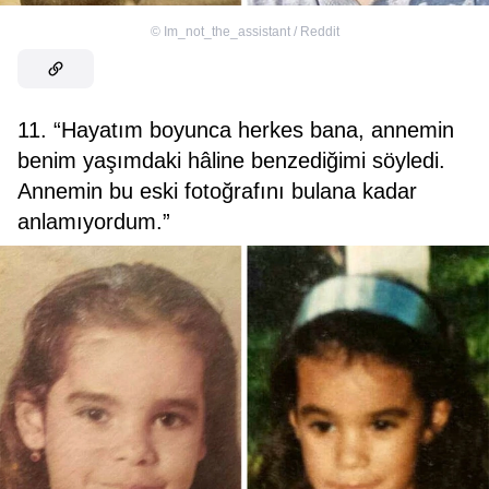
©
Im_not_the_assistant / Reddit
11. “Hayatım boyunca herkes bana, annemin
benim yaşımdaki hâline benzediğimi söyledi.
Annemin bu eski fotoğrafını bulana kadar
anlamıyordum.”