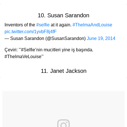
10. Susan Sarandon
Inventors of the
#selfie
at it again.
#ThelmaAndLouise
pic.twitter.com/1yvbF8j4fF
— Susan Sarandon (@SusanSarandon)
June 19, 2014
Çeviri: ’’#Selfie’nin mucitleri yine iş başında.
#ThelmaVeLouise’’
11. Janet Jackson