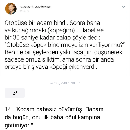
©
mogvvai / Twitter
14. "Kocam babasız büyümüş. Babam
da bugün, onu ilk baba-oğul kampına
götürüyor.’’