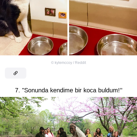
©
kylemccoy / Reddit
7. "Sonunda kendime bir koca buldum!’’