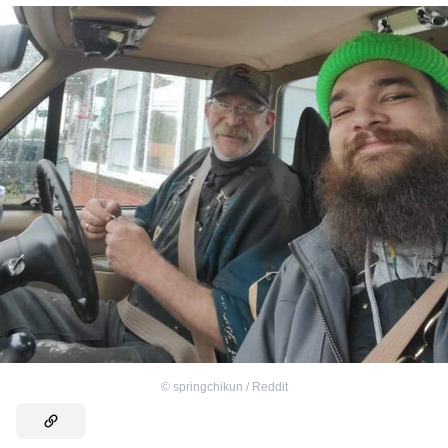
©
springchikun / Reddit