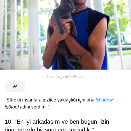
©
prince_mir97 / Reddit
"Sürekli insanlara gizlice yaklaştığı için ona
Shadow
[gölge]
adını verdim.’’
10. "En iyi arkadaşım ve ben bugün, izin
günümüzde bir sürü çöp topladık.’’