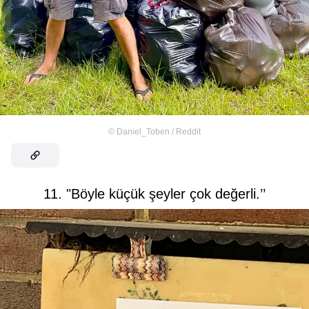
©
Daniel_Toben / Reddit
11. "Böyle küçük şeyler çok değerli.’’