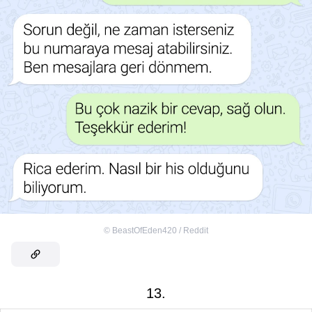
©
BeastOfEden420 / Reddit
13.