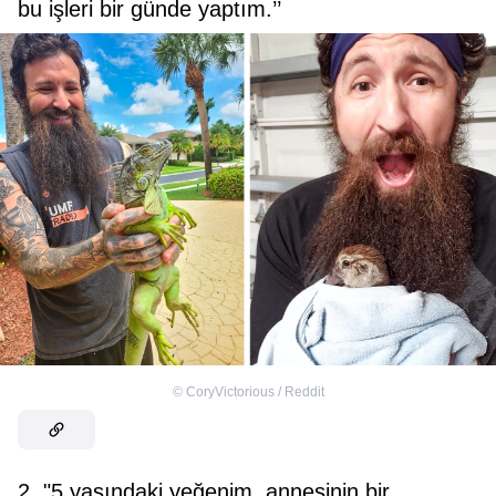
bu işleri bir günde yaptım.’’
©
CoryVictorious / Reddit
2. "5 yaşındaki yeğenim, annesinin bir