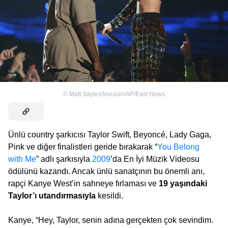
©
Matt Sayles/Invision/AP/East News
Ünlü country şarkıcısı Taylor Swift, Beyoncé, Lady Gaga,
Pink ve diğer finalistleri geride bırakarak “
You Belong
with Me
” adlı şarkısıyla
2009
’da En İyi Müzik Videosu
ödülünü kazandı. Ancak ünlü sanatçının bu önemli anı,
rapçi Kanye West’in sahneye fırlaması ve
19 yaşındaki
Taylor’ı utandırmasıyla
kesildi.
Kanye, “Hey, Taylor, senin adına gerçekten çok sevindim.