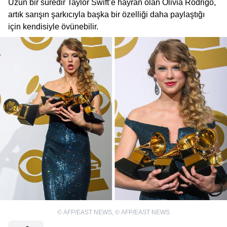
Uzun bir süredir Taylor Swift’e hayran olan Olivia Rodrigo,
artık sarışın şarkıcıyla başka bir özelliği daha paylaştığı
için kendisiyle övünebilir.
©
AFP/EAST NEWS
,
©
AFP/EAST NEWS