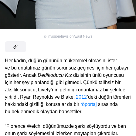
©
Invision/Invision/East News
Her kadın, düğün gününün mükemmel olmasını ister
ve bu unutulmaz günün sorunsuz geçmesi için her çabayı
gösterir. Ancak
Dedikoducu Kız
dizisinin ünlü oyuncusu
için her şey planlandığı gibi gitmedi. Çünkü talihsiz bir
aksilik sonucu, Lively’nin gelinliği onarılamaz bir şekilde
yırtıldı. Ryan Reynolds ve Blake,
2012
’deki düğün törenleri
hakkındaki gizliliği korusalar da bir
röportaj
sırasında
bu beklenmedik olaydan bahsettiler.
“Florence Welch, düğünümüzde şarkı söylüyordu ve ben
onun şarkı söylemesini izlerken maytapları çıkardılar.