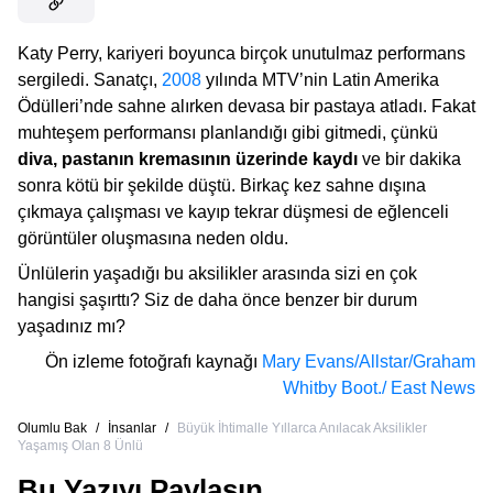
Katy Perry, kariyeri boyunca birçok unutulmaz performans
sergiledi. Sanatçı,
2008
yılında MTV’nin Latin Amerika
Ödülleri’nde sahne alırken devasa bir pastaya atladı. Fakat
muhteşem performansı planlandığı gibi gitmedi, çünkü
diva, pastanın kremasının üzerinde kaydı
ve bir dakika
sonra kötü bir şekilde düştü. Birkaç kez sahne dışına
çıkmaya çalışması ve kayıp tekrar düşmesi de eğlenceli
görüntüler oluşmasına neden oldu.
Ünlülerin yaşadığı bu aksilikler arasında sizi en çok
hangisi şaşırttı? Siz de daha önce benzer bir durum
yaşadınız mı?
Ön izleme fotoğrafı kaynağı
Mary Evans/Allstar/Graham
Whitby Boot./ East News
Olumlu Bak
/
İnsanlar
/
Büyük İhtimalle Yıllarca Anılacak Aksilikler
Yaşamış Olan 8 Ünlü
Bu Yazıyı Paylaşın