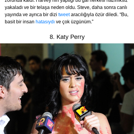
zorunda kaldı. Harvey’nin yaptığı bu gaf herkesi hazırlıksız
yakaladı ve bir telaşa neden oldu. Steve, daha sonra canlı
yayında ve ayrıca bir dizi
tweet
aracılığıyla özür diledi. “Bu,
basit bir insan
hatasıydı
ve çok üzgünüm.”
8. Katy Perry