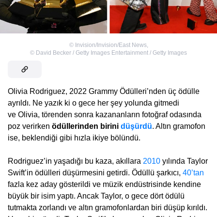
©
Invision/Invision/East News
,
©
David Becker / Getty Images Entertainment / Getty Images
Olivia Rodriguez, 2022 Grammy Ödülleri’nden üç ödülle
ayrıldı. Ne yazık ki o gece her şey yolunda gitmedi
ve Olivia, törenden sonra kazananların fotoğraf odasında
poz verirken
ödüllerinden birini
düşürdü
. Altın gramofon
ise, beklendiği gibi hızla ikiye bölündü.
Rodriguez’in yaşadığı bu kaza, akıllara
2010
yılında Taylor
Swift’in ödülleri düşürmesini getirdi. Ödüllü şarkıcı,
40’tan
fazla kez aday gösterildi ve müzik endüstrisinde kendine
büyük bir isim yaptı. Ancak Taylor, o gece dört ödülü
tutmakta zorlandı ve altın gramofonlardan biri düşüp kırıldı.