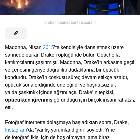
©
champagnepapi / Instagram
Madonna, Nisan
2015
’te kendisiyle dans etmek üzere
sahnede oturan Drake’i öptüğünde bütün Coachella
katılımcılarını şaşırtmıştı. Madonna, Drake’in arkasına geçti
ve çenesini geriye doğru itip dudaklarına bir öpücük
kondurdu. Drake’in coşkusu süreç devam ettikçe azaldı,
öpücük sona erdiğinde öne eğildi ve hoşnutsuzluk
ya da şaşkınlık içinde ağzını açtı. Drake’in tepkisi,
öpücükten iğrenmiş
göründüğü için birçok insanı rahatsız
etti.
Fotoğraf internette dolaşmaya başladıktan sonra, Drake,
Instagram
’da “yanlış yorumlandığını” söyledi. Yine
de fotoğraf, ikisi için de hoş olmayan, ama biraz