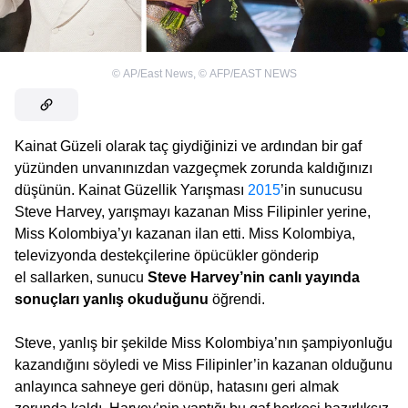
©
AP/East News
,
©
AFP/EAST NEWS
Kainat Güzeli olarak taç giydiğinizi ve ardından bir gaf
yüzünden unvanınızdan vazgeçmek zorunda kaldığınızı
düşünün. Kainat Güzellik Yarışması
2015
’in sunucusu
Steve Harvey, yarışmayı kazanan Miss Filipinler yerine,
Miss Kolombiya’yı kazanan ilan etti. Miss Kolombiya,
televizyonda destekçilerine öpücükler gönderip
el sallarken, sunucu
Steve Harvey’nin canlı yayında
sonuçları yanlış okuduğunu
öğrendi.
Steve, yanlış bir şekilde Miss Kolombiya’nın şampiyonluğu
kazandığını söyledi ve Miss Filipinler’in kazanan olduğunu
anlayınca sahneye geri dönüp, hatasını geri almak