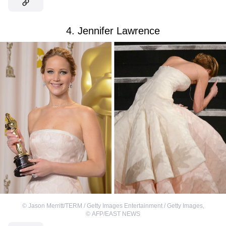
4. Jennifer Lawrence
©
Jason Merritt/TERM / Getty Images Entertainment / Getty Images
,
©
AFP/EAST NEWS