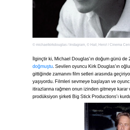
©
michaelkirkdouglas / Instagram
,
©
Hail, Hero! / Cinema Cen
İlginçtir ki, Michael Douglas’ın doğum günü de 
doğmuştu
. Sevilen oyuncu Kirk Douglas’ın oğlu 
gittiğinde zamanını film setleri arasında geçiri
yaşıyordu. Filmleri sevmeye başlayan ve oyunc
itirazlarına rağmen onun izinden gitmeye karar ve
prodüksiyon şirketi Big Stick Productions’ı kurd