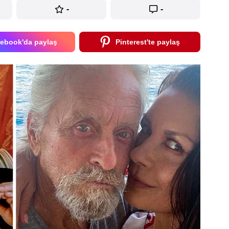
-
-
ebook'da paylaş
Pinterest'te paylaş