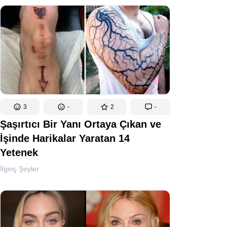
3
-
2
-
Şaşırtıcı Bir Yanı Ortaya Çıkan ve
İşinde Harikalar Yaratan 14
Yetenek
İlginç Şeyler