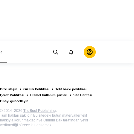
er
Bize ulaşın
Gizlilik Politikası
Telif hakkı politikası
Çerez Politikası
Hizmet kullanım şartları
Site Haritası
Onayı güncelleyin
© 2014–2026
TheSoul Publishing
.
Tüm hakları saklıdır. Bu sitedeki bütün materyaller telif
hakkıyla korunmaktadır ve Olumlu Bak tarafından yetki
verilmediği sürece kullanılamaz.