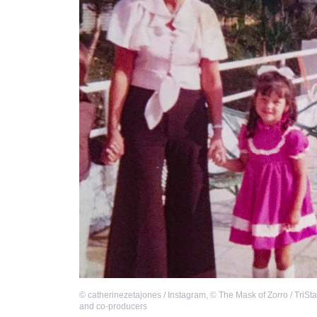
©
catherinezetajones / Instagram
,
©
The Mask of Zorro / TriSta
and co-producers