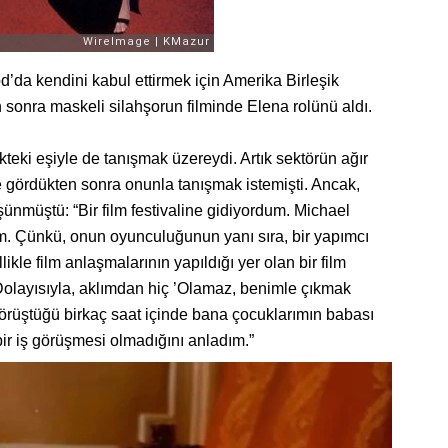
’da kendini kabul ettirmek için Amerika Birleşik
n sonra maskeli silahşorun filminde Elena rolünü aldı.
eki eşiyle de tanışmak üzereydi. Artık sektörün ağır
de gördükten sonra onunla tanışmak istemişti. Ancak,
ünmüştü: “Bir film festivaline gidiyordum. Michael
m. Çünkü, onun oyunculuğunun yanı sıra, bir yapımcı
kle film anlaşmalarının yapıldığı yer olan bir film
. Dolayısıyla, aklımdan hiç ’Olamaz, benimle çıkmak
e görüştüğü birkaç saat içinde bana çocuklarımın babası
bir iş görüşmesi olmadığını anladım.”