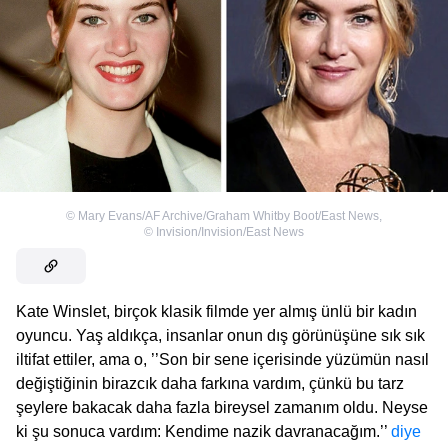
©
Mary Evans/AF Archive/Graham Whitby Boot/East News
,
©
Invision/Invision/East News
Kate Winslet, birçok klasik filmde yer almış ünlü bir kadın
oyuncu. Yaş aldıkça, insanlar onun dış görünüşüne sık sık
iltifat ettiler, ama o, ’’Son bir sene içerisinde yüzümün nasıl
değiştiğinin birazcık daha farkına vardım, çünkü bu tarz
şeylere bakacak daha fazla bireysel zamanım oldu. Neyse
ki şu sonuca vardım: Kendime nazik davranacağım.’’
diye