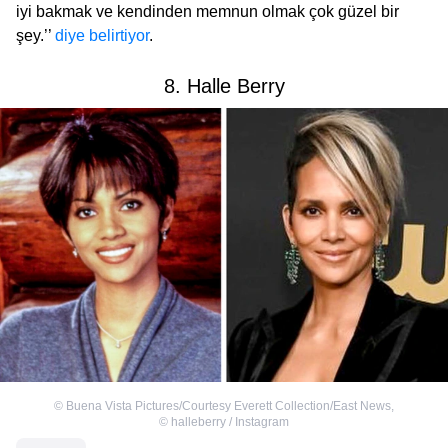
iyi bakmak ve kendinden memnun olmak çok güzel bir
şey.’’
diye belirtiyor
.
8. Halle Berry
©
Buena Vista Pictures/Courtesy Everett Collection/East News
,
©
halleberry / Instagram