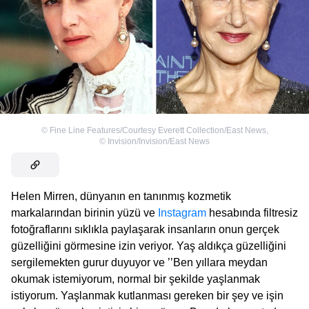
©
Fine Line Features/Courtesy Everett Collection/East News
,
©
Invision/Invision/East News
Helen Mirren, dünyanın en tanınmış kozmetik
markalarından birinin yüzü ve
Instagram
hesabında filtresiz
fotoğraflarını sıklıkla paylaşarak insanların onun gerçek
güzelliğini görmesine izin veriyor. Yaş aldıkça güzelliğini
sergilemekten gurur duyuyor ve ’’Ben yıllara meydan
okumak istemiyorum, normal bir şekilde yaşlanmak
istiyorum. Yaşlanmak kutlanması gereken bir şey ve işin