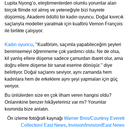
Lupita Nyong’o, eleştirmenlerden olumlu yorumlar alan
birçok filmde rol almış ve yeteneğiyle bizi hayrete
düşürmüş, Akademi ödüllü bir kadın oyuncu. Doğal kıvırcık
saçlarıyla modeller yaratmak için kuaförü Vernon François
ile birlikte çalışıyor.
Kadın oyuncu
, ’’Kuaförüm, saçımla yapabileceğim şeyleri
benimsemeyi öğrenmeme çok yardımcı oldu. Ne de olsa,
kil yanlış ellere düşerse sadece çamurdan ibaret olur, ama
doğru ellere düşerse bir sanat eserine dönüşür.’’ diye
belirtiyor. Doğal saçlarını seviyor, aynı zamanda hem
kadınlara hem de erkeklere aynı şeyi yapmaları için güç
veriyor.
Bu ünlülerden size en çok ilham veren hangisi oldu?
Onlarınkine benzer hikâyeleriniz var mı? Yorumlar
kısmında bize anlatın.
Ön izleme fotoğrafı kaynağı
Warner Bros/Courtesy Everett
Collection/ East News
,
Invision/Invision/East News