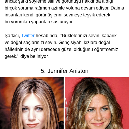
ancak şarkı söyleme stili ve görünüşü hakkında aldığı
birçok yoruma rağmen azimle yoluna devam ediyor. Daima
insanları kendi görünüşlerini sevmeye teşvik ederek
bu yorumları yapanları susturuyor.
Şarkıcı,
Twitter
hesabında, ’’Buklelerinizi sevin, kabarık
ve doğal saçlarınızı sevin. Genç siyahi kızlara doğal
hâllerinin de aynı derecede güzel olduğunu öğretmemiz
gerek.’’ diye belirtiyor.
5. Jennifer Aniston