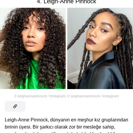
4. Leigh-Anne Pinnock
©
leighannepinnock / Instagram
,
©
leighannepinnock / Instagram
Leigh-Anne Pinnock, dünyanın en meşhur kız gruplarından
birinin üyesi. Bir şarkıcı olarak zor bir mesleğe sahip,