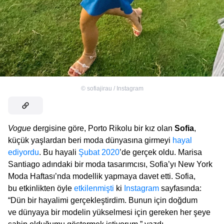
©
sofiajirau / Instagram
Vogue
dergisine göre, Porto Rikolu bir kız olan
Sofia
,
küçük yaşlardan beri moda dünyasına girmeyi
hayal
ediyordu
. Bu hayali
Şubat 2020
’de gerçek oldu. Marisa
Santiago adındaki bir moda tasarımcısı, Sofia’yı New York
Moda Haftası’nda modellik yapmaya davet etti. Sofia,
bu etkinlikten öyle
etkilenmişti
ki
Instagram
sayfasında:
“Dün bir hayalimi gerçekleştirdim. Bunun için doğdum
ve dünyaya bir modelin yükselmesi için gereken her şeye