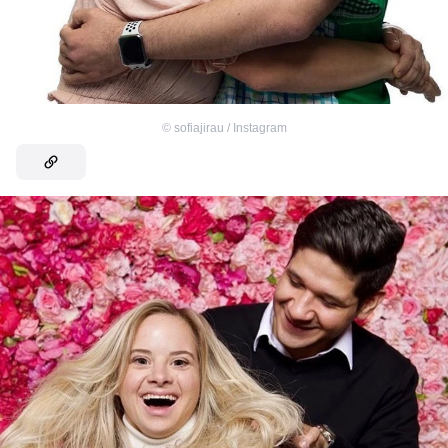
©
sofiajirau / Instagram