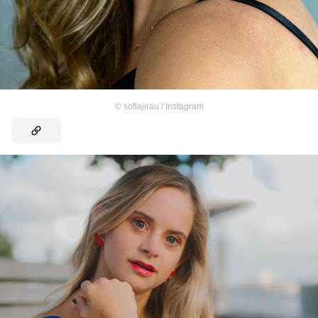
©
sofiajirau / Instagram