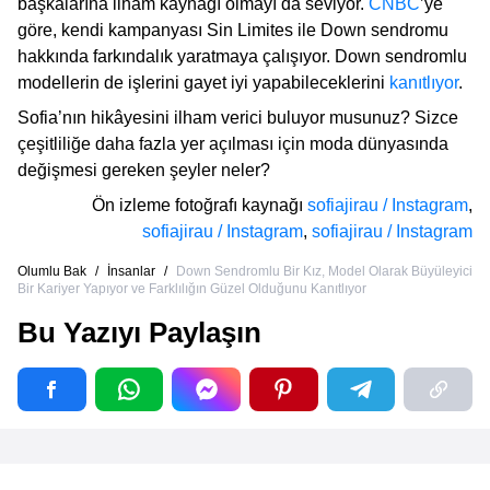
başkalarına ilham kaynağı olmayı da seviyor.
CNBC
’ye
göre, kendi kampanyası Sin Limites ile Down sendromu
hakkında farkındalık yaratmaya çalışıyor. Down sendromlu
modellerin de işlerini gayet iyi yapabileceklerini
kanıtlıyor
.
Sofia’nın hikâyesini ilham verici buluyor musunuz? Sizce
çeşitliliğe daha fazla yer açılması için moda dünyasında
değişmesi gereken şeyler neler?
Ön izleme fotoğrafı kaynağı
sofiajirau / Instagram
,
sofiajirau / Instagram
,
sofiajirau / Instagram
Olumlu Bak
/
İnsanlar
/
Down Sendromlu Bir Kız, Model Olarak Büyüleyici
Bir Kariyer Yapıyor ve Farklılığın Güzel Olduğunu Kanıtlıyor
Bu Yazıyı Paylaşın