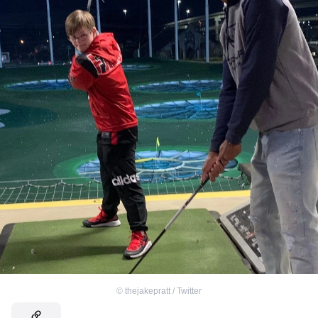
©
thejakepratt / Twitter