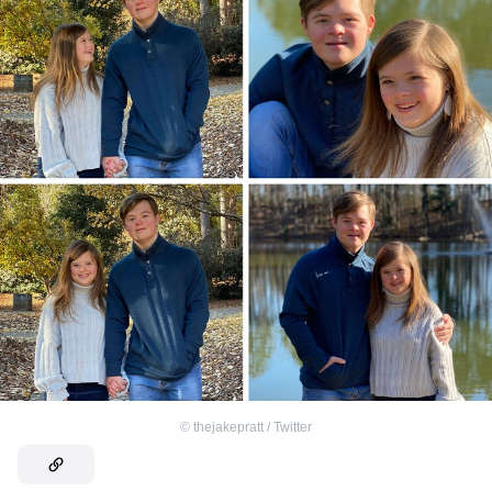
©
thejakepratt / Twitter