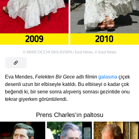
©
MARCOCCHI GIULIO/SIPA / East News
,
©
East News
Eva Mendes,
Felekten Bir Gece
adlı filmin
galasına
çiçek
desenli uzun bir elbiseyle katıldı. Bu elbiseyi o kadar çok
beğendi ki, bir sene sonra alışveriş sonrası gezintide onu
tekrar giyerken görüntülendi.
Prens Charles’ın paltosu