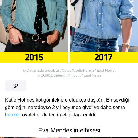
©
David Edwards/DailyCeleb/MediaPunch / East News
,
©
BG002/Bauergriffin.com / East News
Katie Holmes kot gömleklere oldukça düşkün. En sevdiği
gömleğini neredeyse 2 yıl boyunca giydi ve daha sonra
benzer
kıyafetler de tercih ettiği fark edildi.
Eva Mendes’in elbisesi