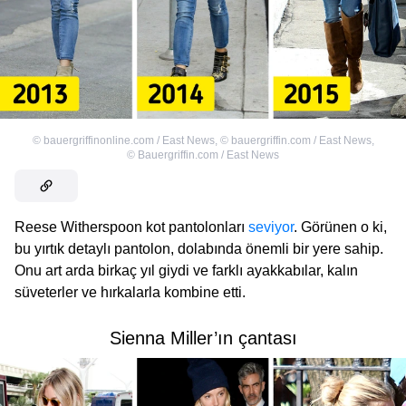
©
bauergriffinonline.com / East News
,
©
bauergriffin.com / East News
,
©
Bauergriffin.com / East News
Reese Witherspoon kot pantolonları
seviyor
. Görünen o ki,
bu yırtık detaylı pantolon, dolabında önemli bir yere sahip.
Onu art arda birkaç yıl giydi ve farklı ayakkabılar, kalın
süveterler ve hırkalarla kombine etti.
Sienna Miller’ın çantası