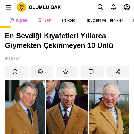
Kişisel
Yeni
Psikoloji
İpuçları ve Taktikler
En Sevdiği Kıyafetleri Yıllarca
Giymekten Çekinmeyen 10 Ünlü
İnsanlar
-
-
-
-