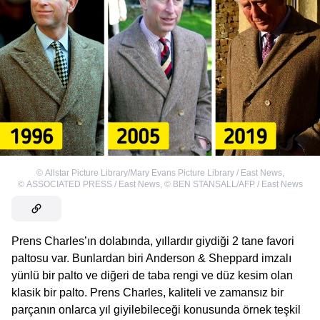
©
Allstar Picture Library/Mary Evans Picture Library / East News
,
©
ASSOCIATED PRESS / East News
,
©
BEN STANSALL/AFP / East News
Prens Charles’ın dolabında, yıllardır giydiği 2 tane favori
paltosu var. Bunlardan biri Anderson & Sheppard imzalı
yünlü bir palto ve diğeri de taba rengi ve düz kesim olan
klasik bir palto. Prens Charles, kaliteli ve zamansız bir
parçanın onlarca yıl giyilebileceği konusunda örnek teşkil