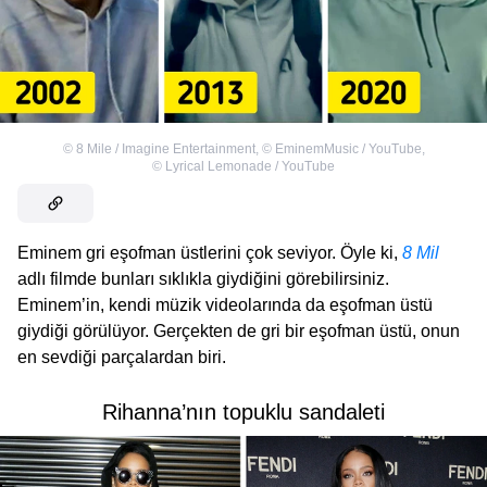
©
8 Mile / Imagine Entertainment
,
©
EminemMusic / YouTube
,
©
Lyrical Lemonade / YouTube
Eminem gri eşofman üstlerini çok seviyor. Öyle ki,
8 Mil
adlı filmde bunları sıklıkla giydiğini görebilirsiniz.
Eminem’in, kendi müzik videolarında da eşofman üstü
giydiği görülüyor. Gerçekten de gri bir eşofman üstü, onun
en sevdiği parçalardan biri.
Rihanna’nın topuklu sandaleti