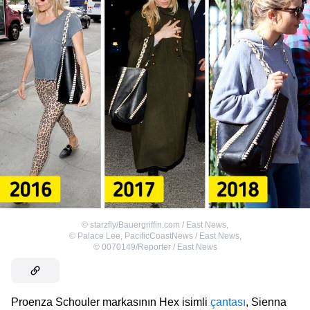
©
starzfly/Bauergriffin.com / East News
,
©
Palace Lee, PacificCoastNews / East News
,
©
0070149/Reporter / East News
Proenza Schouler markasının Hex isimli
çantası
, Sienna