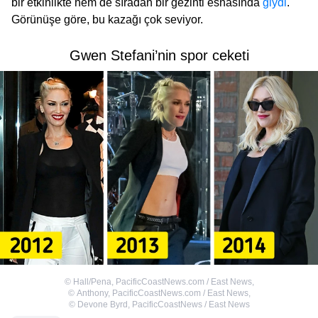
bir etkinlikte hem de sıradan bir gezinti esnasında
giydi
.
Görünüşe göre, bu kazağı çok seviyor.
Gwen Stefani’nin spor ceketi
©
Hall/Pena, PacificCoastNews.com / East News
,
©
Anthony, PacificCoastNews.com / East News
,
©
Devone Byrd, PacificCoastNews / East News