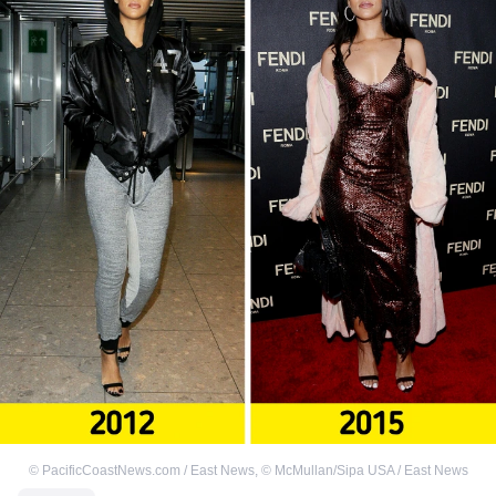
©
PacificCoastNews.com / East News
,
©
McMullan/Sipa USA / East News