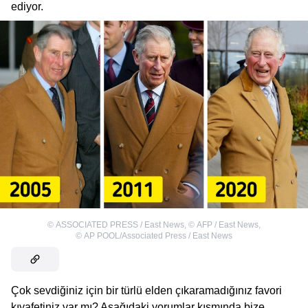
ediyor.
©
ASSOCIATED PRESS / East News
,
©
AFP / East News
,
©
AP POOL/Associated Press / East News
Çok sevdiğiniz için bir türlü elden çıkaramadığınız favori
kıyafetiniz var mı? Aşağıdaki yorumlar kısmında bize