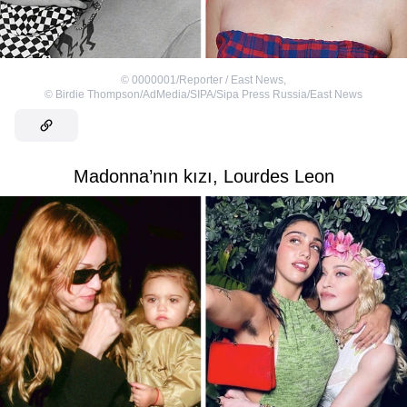
©
0000001/Reporter / East News
,
©
Birdie Thompson/AdMedia/SIPA/Sipa Press Russia/East News
Madonna’nın kızı, Lourdes Leon