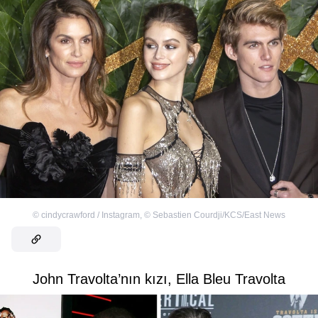
©
cindycrawford / Instagram
,
©
Sebastien Courdji/KCS/East News
John Travolta’nın kızı, Ella Bleu Travolta