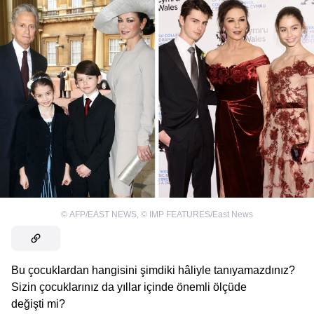
©
AFP/EAST NEWS
,
©
IMP FEATURES/East News
Bu çocuklardan hangisini şimdiki hâliyle tanıyamazdınız?
Sizin çocuklarınız da yıllar içinde önemli ölçüde
değişti mi?