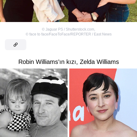
©
Jaguar PS / Shutterstock.com
,
©
face to face/FaceToFace/REPORTER / East News
Robin Williams’ın kızı, Zelda Williams