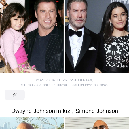
©
ASSOCIATED PRESS/East News
,
©
Rick Gold/Capital Pictures/Capital Pictures/East News
Dwayne Johnson’ın kızı, Simone Johnson