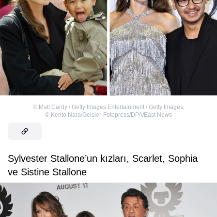
©
Matt Cardy / Getty Images Entertainment / Getty Images
,
©
Kento Nara/Geisler-Fotopress/DPA/East News
Sylvester Stallone’un kızları, Scarlet, Sophia
ve Sistine Stallone