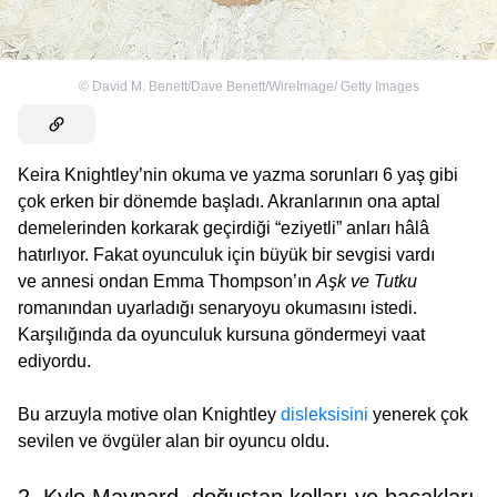
©
David M. Benett/Dave Benett/WireImage/ Getty Images
Keira Knightley’nin okuma ve yazma sorunları 6 yaş gibi
çok erken bir dönemde başladı. Akranlarının ona aptal
demelerinden korkarak geçirdiği “eziyetli” anları hâlâ
hatırlıyor. Fakat oyunculuk için büyük bir sevgisi vardı
ve annesi ondan Emma Thompson’ın
Aşk ve Tutku
romanından uyarladığı senaryoyu okumasını istedi.
Karşılığında da oyunculuk kursuna göndermeyi vaat
ediyordu.
Bu arzuyla motive olan Knightley
disleksisini
yenerek çok
sevilen ve övgüler alan bir oyuncu oldu.
2. Kyle Maynard, doğuştan kolları ve bacakları