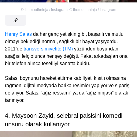
©
themouthninja / Instagram
,
©
themouthninja / Instagram
Henry Salas
da her genç yetişkin gibi, başarılı ve mutlu
olmayı beklediği normal, sağlıklı bir hayat yaşıyordu.
2011’de
transvers miyelite (TM)
yüzünden boyundan
aşağısı felç olunca her şey değişti. Fakat arkadaşları ona
bir telefon alınca teselliyi sanatta buldu.
Salas, boynunu hareket ettirme kabiliyeti kısıtlı olmasına
rağmen, dijital medyada harika resimler yapıyor ve sipariş
de alıyor. Salas, “ağız ressamı” ya da “ağız ninjası” olarak
tanınıyor.
4. Maysoon Zayid, selebral palsisini komedi
unsuru olarak kullanıyor.