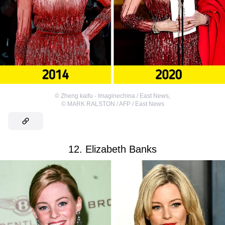
©
Zheng kaifu - Imaginechina / East News
,
©
MARK RALSTON / AFP / East News
12. Elizabeth Banks