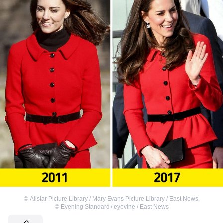
©
Allstar Picture Library / Mary Evans Picture Library / East News
,
©
Evening Standard / eyevine / East News