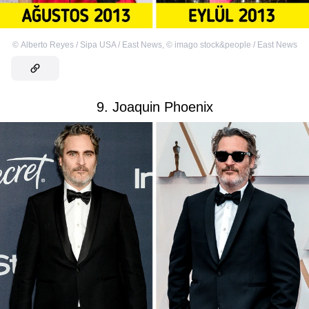
©
Alberto Reyes / Sipa USA / East News
,
©
imago stock&people / East News
9. Joaquin Phoenix