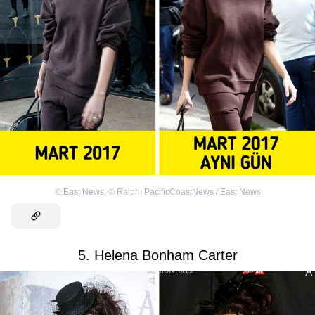
©
East News
,
©
Ralph, PacificCoastNews / East News
5. Helena Bonham Carter