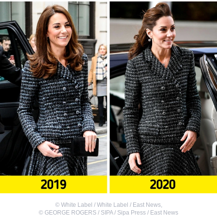
©
White Label / White Label / East News
,
©
GEORGE ROGERS / SIPA / Sipa Press / East News