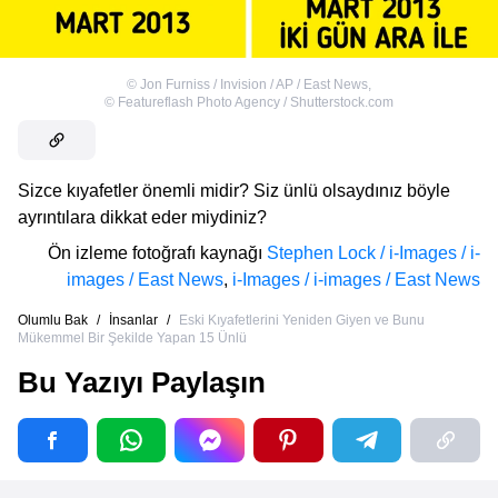
©
Jon Furniss / Invision / AP / East News
,
©
Featureflash Photo Agency / Shutterstock.com
Sizce kıyafetler önemli midir? Siz ünlü olsaydınız böyle
ayrıntılara dikkat eder miydiniz?
Ön izleme fotoğrafı kaynağı
Stephen Lock / i-Images / i-
images / East News
,
i-Images / i-images / East News
Olumlu Bak
/
İnsanlar
/
Eski Kıyafetlerini Yeniden Giyen ve Bunu
Mükemmel Bir Şekilde Yapan 15 Ünlü
Bu Yazıyı Paylaşın