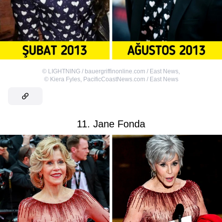
©
LIGHTNING / bauergriffinonline.com / East News
,
©
Kiera Fyles, PacificCoastNews.com / East News
11. Jane Fonda