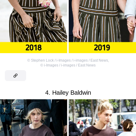
©
Stephen Lock / i-Images / i-images / East News
,
©
i-Images / i-images / East News
4. Hailey Baldwin