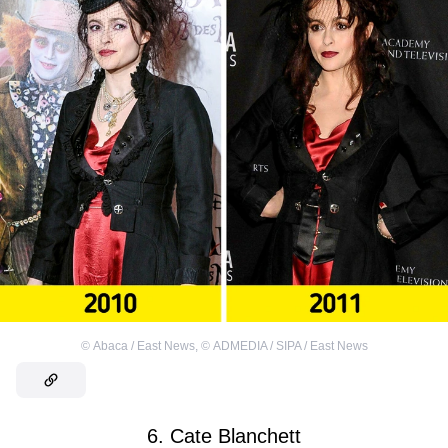
©
Abaca / East News
,
©
ADMEDIA / SIPA / East News
6. Cate Blanchett