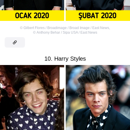
©
Gilbert Flores / Broadimage / Broad Image / East News
,
©
Anthony Behar / Sipa USA / East News
10. Harry Styles