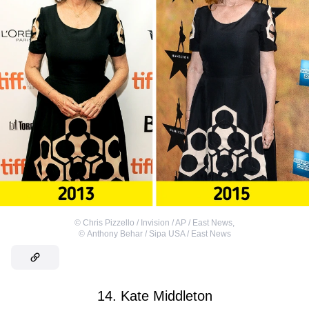
©
Chris Pizzello / Invision / AP / East News
,
©
Anthony Behar / Sipa USA / East News
14. Kate Middleton