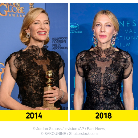
©
Jordan Strauss / Invision /AP / East News
,
©
BAKOUNINE / Shutterstock.com