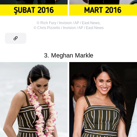
©
Rich Fury / Invision / AP / East News
,
©
Chris Pizzello / Invision / AP / East News
3. Meghan Markle