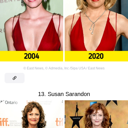
©
East News
,
©
Admedia, Inc /Sipa USA / East News
13. Susan Sarandon