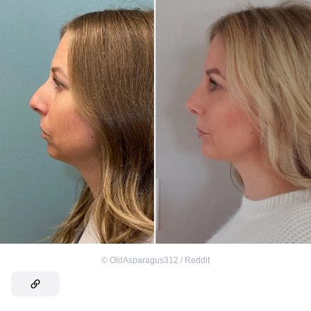
©
OldAsparagus312 / Reddit