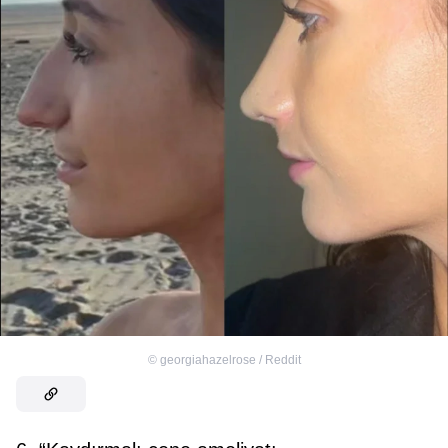
©
georgiahazelrose / Reddit