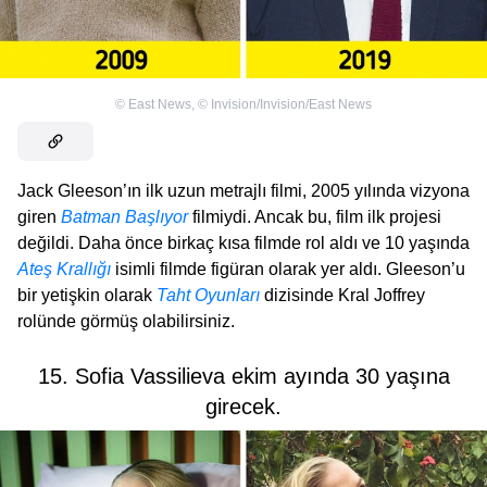
©
East News
,
©
Invision/Invision/East News
Jack Gleeson’ın ilk uzun metrajlı filmi, 2005 yılında vizyona
giren
Batman Başlıyor
filmiydi. Ancak bu, film ilk projesi
değildi. Daha önce birkaç kısa filmde rol aldı ve 10 yaşında
Ateş Krallığı
isimli filmde figüran olarak yer aldı. Gleeson’u
bir yetişkin olarak
Taht Oyunları
dizisinde Kral Joffrey
rolünde görmüş olabilirsiniz.
15. Sofia Vassilieva ekim ayında 30 yaşına
girecek.