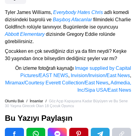
Tyler James Williams,
Everybody Hates Chris
adlı komedi
dizisindeki başrolü ve
Başıboş Afacanlar
filmindeki Charlie
Goldfinch rolüyle tanınıyor. Bugünlerde ise oyuncuyu
Abbott Elementary
dizisinde Gregory Eddie rolünde
görebilirsiniz.
Çocukken en çok sevdiğiniz dizi ya da film neydi? Keşke
30 yaşından önce bilseydim dediğiniz şeyler var mı?
Ön izleme fotoğrafı kaynağı
Image supplied by Capital
Pictures/EAST NEWS
,
Invision/Invision/East News
,
Miramax/Courtesy Everett Collection/East News
,
Admedia,
Inc/Sipa USA/East News
Olumlu Bak
/
İnsanlar
/
Göz Açıp Kapayana Kadar Büyüyen ve Bu Sene
30 Yaşına Girecek Olan 18 Çocuk Oyuncu
Bu Yazıyı Paylaşın