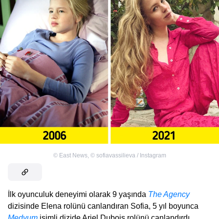
©
East News
,
©
sofiavassilieva / Instagram
İlk oyunculuk deneyimi olarak 9 yaşında
The Agency
dizisinde Elena rolünü canlandıran Sofia, 5 yıl boyunca
Medyum
isimli dizide Ariel Dubois rolünü canlandırdı.