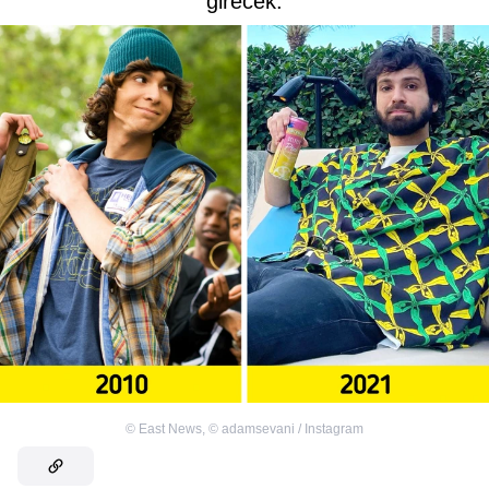
girecek.
©
East News
,
©
adamsevani / Instagram