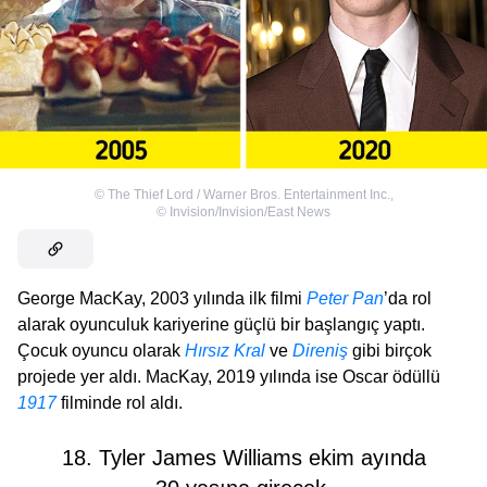
©
The Thief Lord / Warner Bros. Entertainment Inc.
,
©
Invision/Invision/East News
George MacKay, 2003 yılında ilk filmi
Peter Pan
’da rol
alarak oyunculuk kariyerine güçlü bir başlangıç yaptı.
Çocuk oyuncu olarak
Hırsız Kral
ve
Direniş
gibi birçok
projede yer aldı. MacKay, 2019 yılında ise Oscar ödüllü
1917
filminde rol aldı.
18. Tyler James Williams ekim ayında