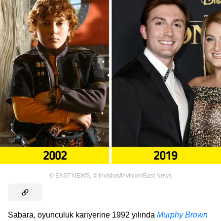
©
EAST NEWS
,
©
Invision/Invision/East News
Sabara, oyunculuk kariyerine 1992 yılında
Murphy Brown