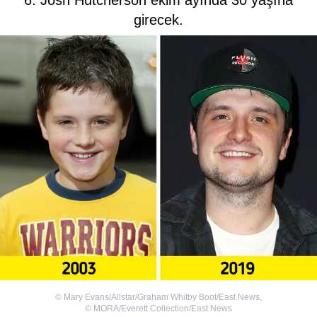
6. Josh Hutcherson ekim ayında 30 yaşına
girecek.
©
Mary Evans/Allstar/Graham Whitby Boot/East News
,
©
MORA/Everett Collection/East News