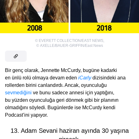
©
EVERETT COLLECTION/EAST NEWS
,
©
AXELLE/BAUER-GRIFFIN/East News
Bir genç olarak, Jennette McCurdy, bugüne kadarki
en ünlü rolü olmaya devam eden
iCarly
dizisindeki ana
rollerden birini canlandırdı. Ancak, oyunculuğu
sevmediğini
ve bunu sadece annesi için yaptığını,
bu yüzden oyunculuğa geri dönmek gibi bir planının
olmadığını söyledi. Bugünlerde ise McCurdy kendi
Podcast’ini yapıyor.
13. Adam Sevani haziran ayında 30 yaşına