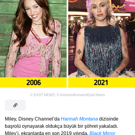
©
EAST NEWS
,
©
Invision/Invision/East News
Miley, Disney Channel’da
Hannah Montana
dizisinde
başrolü oynayarak oldukça büyük bir şöhret yakaladı.
Miley’i, ekranlarda en son 2019 yılında,
Black Mirror