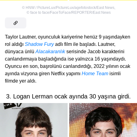
©
HNW / PictureLux/PictureLux/agefotostock/East News
,
©
face to face/FaceToFace/REPORTER/East News
Taylor Lautner, oyunculuk kariyerine henüz 9 yaşındayken
rol aldığı
Shadow Fury
adlı film ile başladı. Lautner,
dünyaca ünlü
Alacakaranlık
serisinde Jacob karakterini
canlandırmaya başladığında ise yalnızca 16 yaşındaydı.
Oyuncu en son, başrolünü canlandırdığı, 2022 yılının ocak
ayında vizyona giren Netflix yapımı
Home Team
isimli
filmde yer aldı.
3. Logan Lerman ocak ayında 30 yaşına girdi.