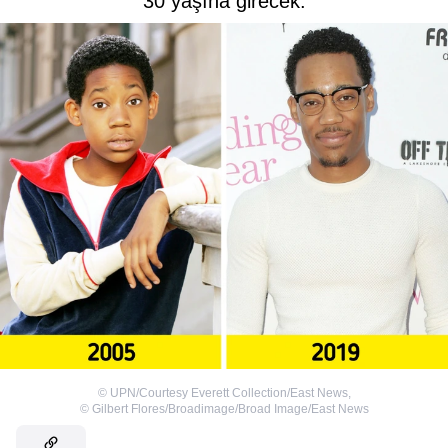
30 yaşına girecek.
©
UPN/Courtesy Everett Collection/East News
,
©
Gilbert Flores/Broadimage/Broad Image/East News