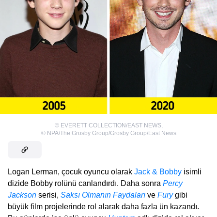
©
EVERETT COLLECTION/EAST NEWS
,
©
NPA/The Grosby Group/Grosby Group/East News
Logan Lerman, çocuk oyuncu olarak
Jack & Bobby
isimli
dizide Bobby rolünü canlandırdı. Daha sonra
Percy
Jackson
serisi,
Saksı Olmanın Faydaları
ve
Fury
gibi
büyük film projelerinde rol alarak daha fazla ün kazandı.