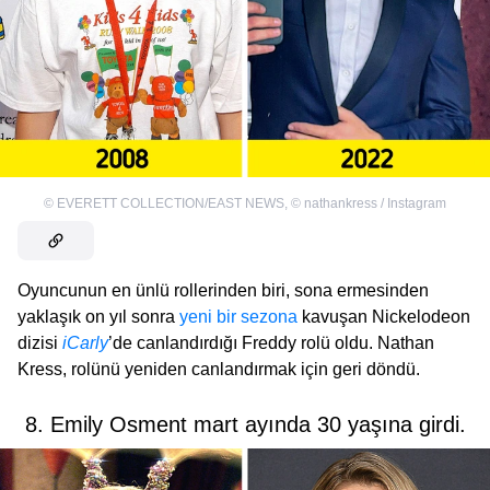
©
EVERETT COLLECTION/EAST NEWS
,
©
nathankress / Instagram
Oyuncunun en ünlü rollerinden biri, sona ermesinden
yaklaşık on yıl sonra
yeni bir sezona
kavuşan Nickelodeon
dizisi
iCarly
’de canlandırdığı Freddy rolü oldu. Nathan
Kress, rolünü yeniden canlandırmak için geri döndü.
8. Emily Osment mart ayında 30 yaşına girdi.