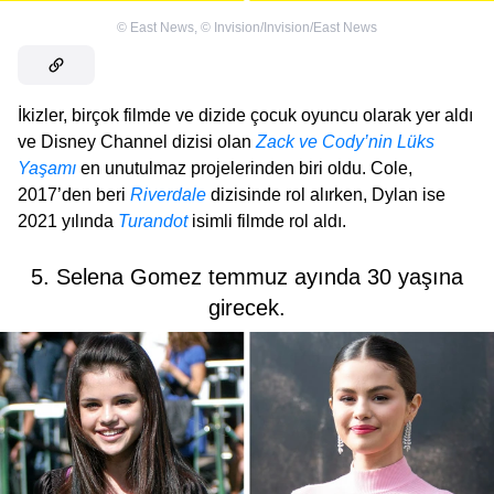
©
East News
,
©
Invision/Invision/East News
İkizler, birçok filmde ve dizide çocuk oyuncu olarak yer aldı
ve Disney Channel dizisi olan
Zack ve Cody’nin Lüks
Yaşamı
en unutulmaz projelerinden biri oldu. Cole,
2017’den beri
Riverdale
dizisinde rol alırken, Dylan ise
2021 yılında
Turandot
isimli filmde rol aldı.
5. Selena Gomez temmuz ayında 30 yaşına
girecek.