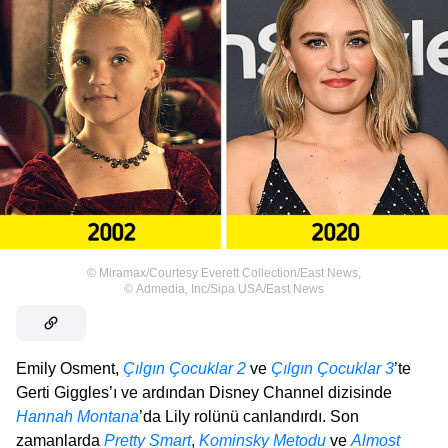
©
Miramax/Courtesy Everett Collection/East News
,
©
Admedia, Inc/Sipa USA/East News
Emily Osment,
Çılgın Çocuklar 2
ve
Çılgın Çocuklar 3
’te
Gerti Giggles’ı ve ardından Disney Channel dizisinde
Hannah Montana
’da Lily rolünü canlandırdı. Son
zamanlarda
Pretty Smart
,
Kominsky Metodu
ve
Almost