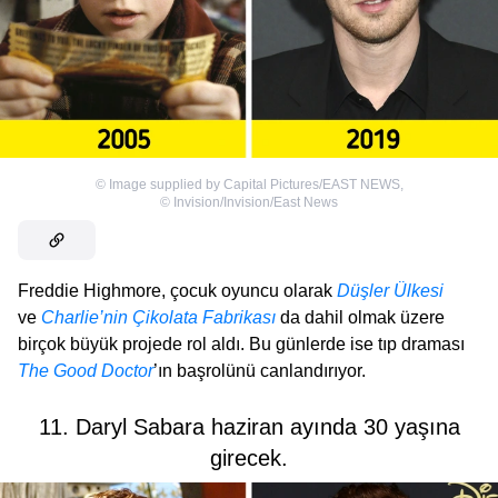
©
Image supplied by Capital Pictures/EAST NEWS
,
©
Invision/Invision/East News
Freddie Highmore, çocuk oyuncu olarak
Düşler Ülkesi
ve
Charlie’nin Çikolata Fabrikası
da dahil olmak üzere
birçok büyük projede rol aldı. Bu günlerde ise tıp draması
The Good Doctor
’ın başrolünü canlandırıyor.
11. Daryl Sabara haziran ayında 30 yaşına
girecek.