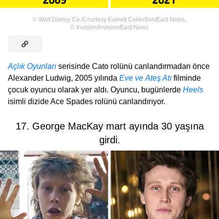
©
Walt Disney Co./Courtesy Everett Collection/East News
,
©
Invision/Invision/East News
Açlık Oyunları
serisinde Cato rolünü canlandırmadan önce
Alexander Ludwig, 2005 yılında
Eve ve Ateş Atı
filminde
çocuk oyuncu olarak yer aldı. Oyuncu, bugünlerde
Heels
isimli dizide Ace Spades rolünü canlandırıyor.
17. George MacKay mart ayında 30 yaşına
girdi.