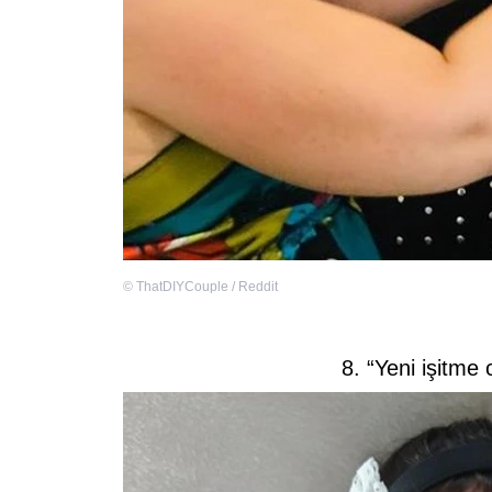
©
ThatDIYCouple / Reddit
8. “Yeni işitme 