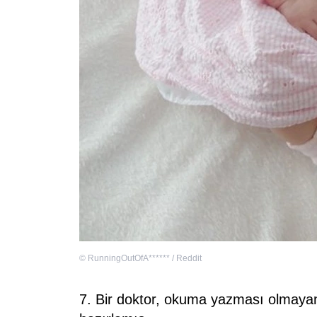
©
RunningOutOfA****** / Reddit
7. Bir doktor, okuma yazması olmayan b