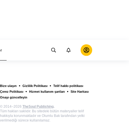
er
Bize ulaşın
Gizlilik Politikası
Telif hakkı politikası
Çerez Politikası
Hizmet kullanım şartları
Site Haritası
Onayı güncelleyin
© 2014–2026
TheSoul Publishing
.
Tüm hakları saklıdır. Bu sitedeki bütün materyaller telif
hakkıyla korunmaktadır ve Olumlu Bak tarafından yetki
verilmediği sürece kullanılamaz.