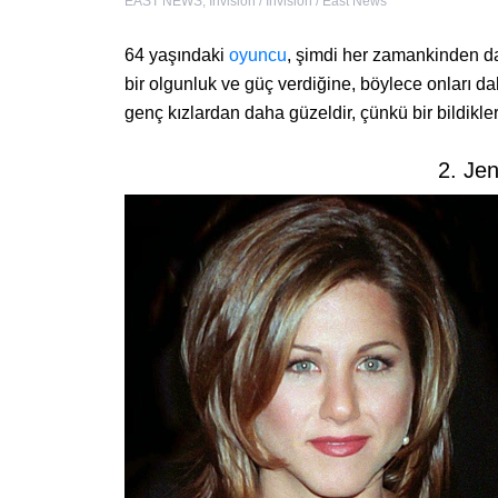
EAST NEWS
,
Invision / Invision / East News
64 yaşındaki
oyuncu
, şimdi her zamankinden da
bir olgunluk ve güç verdiğine, böylece onları dah
genç kızlardan daha güzeldir, çünkü bir bildikleri
2. Jen