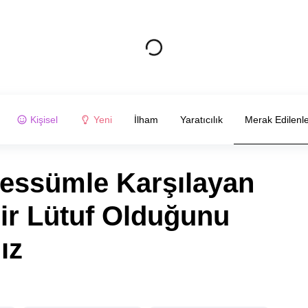
Kişisel
Yeni
İlham
Yaratıcılık
Merak Edilenl
ebessümle Karşılayan
ir Lütuf Olduğunu
ız