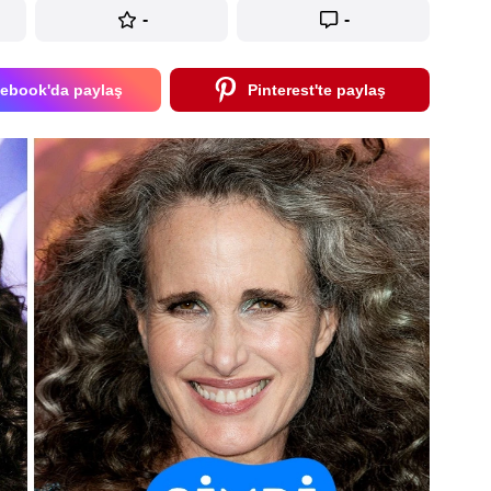
-
-
ebook'da paylaş
Pinterest'te paylaş