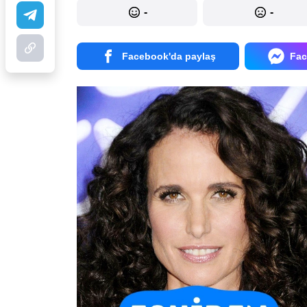
-
-
Facebook'da paylaş
Fac