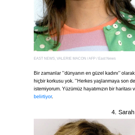
EAST NEWS
,
VALERIE MACON / AFP / East News
Bir zamanlar ’’dünyanın en güzel kadını’’ olar
hiçbir korkusu yok. ’’Herkes yaşlanmaya son 
istemiyorum. Yüzümüz hayatımızın bir haritası ve
belirtiyor
.
4. Sarah