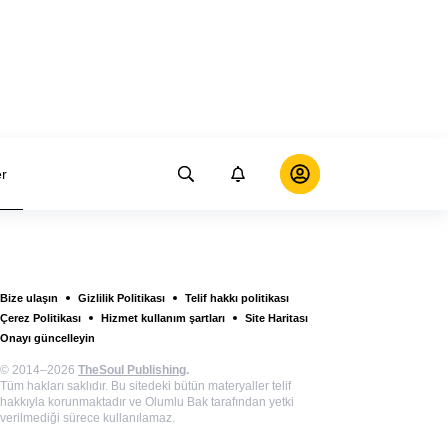
er
Bize ulaşın
Gizlilik Politikası
Telif hakkı politikası
Çerez Politikası
Hizmet kullanım şartları
Site Haritası
Onayı güncelleyin
© 2014–2026
TheSoul Publishing
.
Tüm hakları saklıdır. Bu sitedeki bütün materyaller telif
hakkıyla korunmaktadır ve Olumlu Bak tarafından yetki
verilmediği sürece kullanılamaz.