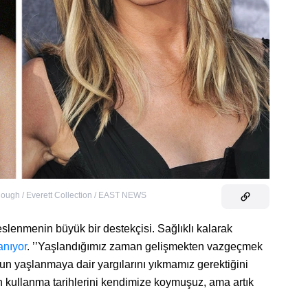
ough / Everett Collection / EAST NEWS
beslenmenin büyük bir destekçisi. Sağlıklı kalarak
anıyor
. ’’Yaşlandığımız zaman gelişmekten vazgeçmek
umun yaşlanmaya dair yargılarını yıkmamız gerektiğini
on kullanma tarihlerini kendimize koymuşuz, ama artık