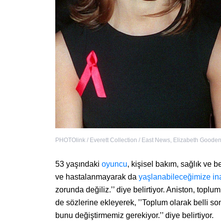
PHOTOlink / Everett Collection / East News
,
Elizabeth Gooden
53 yaşındaki
oyuncu
, kişisel bakım, sağlık ve 
ve hastalanmayarak da
yaşlanabileceğimize in
zorunda değiliz.’’ diye belirtiyor. Aniston, topl
de sözlerine ekleyerek, ’’Toplum olarak belli s
bunu değiştirmemiz gerekiyor.’’ diye belirtiyor.