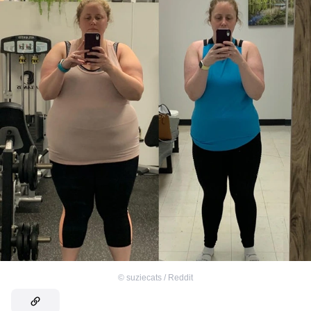
©
suziecats / Reddit