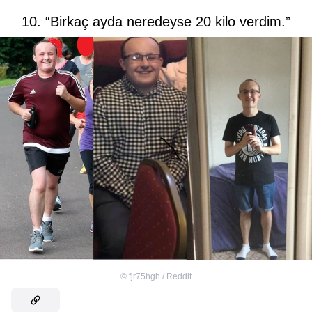
10. “Birkaç ayda neredeyse 20 kilo verdim.”
©
fjr75hgh / Reddit