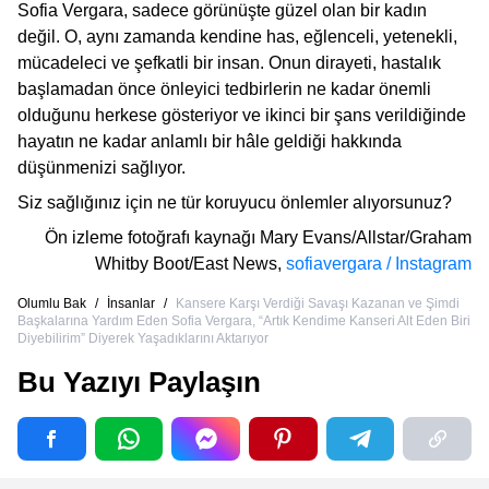
Sofia Vergara, sadece görünüşte güzel olan bir kadın
değil. O, aynı zamanda kendine has, eğlenceli, yetenekli,
mücadeleci ve şefkatli bir insan. Onun dirayeti, hastalık
başlamadan önce önleyici tedbirlerin ne kadar önemli
olduğunu herkese gösteriyor ve ikinci bir şans verildiğinde
hayatın ne kadar anlamlı bir hâle geldiği hakkında
düşünmenizi sağlıyor.
Siz sağlığınız için ne tür koruyucu önlemler alıyorsunuz?
Ön izleme fotoğrafı kaynağı
Mary Evans/Allstar/Graham
Whitby Boot/East News
,
sofiavergara / Instagram
Olumlu Bak
/
İnsanlar
/
Kansere Karşı Verdiği Savaşı Kazanan ve Şimdi
Başkalarına Yardım Eden Sofia Vergara, “Artık Kendime Kanseri Alt Eden Biri
Diyebilirim” Diyerek Yaşadıklarını Aktarıyor
Bu Yazıyı Paylaşın