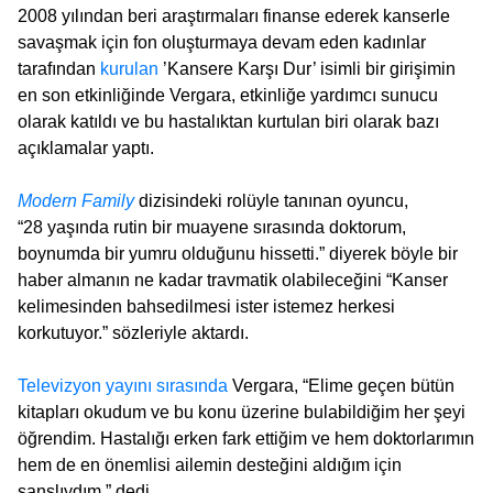
2008 yılından beri araştırmaları finanse ederek kanserle
savaşmak için fon oluşturmaya devam eden kadınlar
tarafından
kurulan
’Kansere Karşı Dur’ isimli bir girişimin
en son etkinliğinde Vergara, etkinliğe yardımcı sunucu
olarak katıldı ve bu hastalıktan kurtulan biri olarak bazı
açıklamalar yaptı.
Modern Family
dizisindeki rolüyle tanınan oyuncu,
“28 yaşında rutin bir muayene sırasında doktorum,
boynumda bir yumru olduğunu hissetti.” diyerek böyle bir
haber almanın ne kadar travmatik olabileceğini “Kanser
kelimesinden bahsedilmesi ister istemez herkesi
korkutuyor.” sözleriyle aktardı.
Televizyon yayını sırasında
Vergara, “Elime geçen bütün
kitapları okudum ve bu konu üzerine bulabildiğim her şeyi
öğrendim. Hastalığı erken fark ettiğim ve hem doktorlarımın
hem de en önemlisi ailemin desteğini aldığım için
şanslıydım.” dedi.