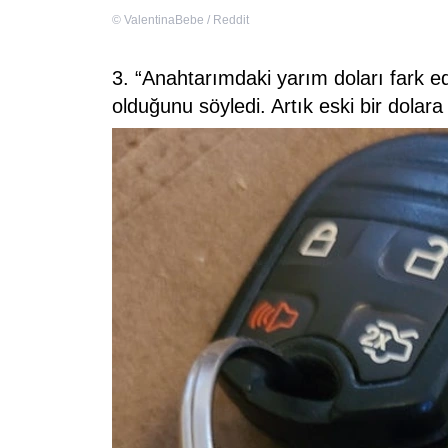
©
ValentinaBebe / Reddit
3. “Anahtarımdaki yarım doları fark e
olduğunu söyledi. Artık eski bir dolara t