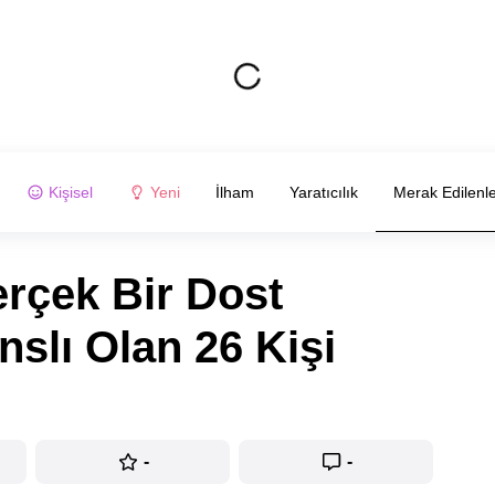
Kişisel
Yeni
İlham
Yaratıcılık
Merak Edilenl
erçek Bir Dost
slı Olan 26 Kişi
-
-