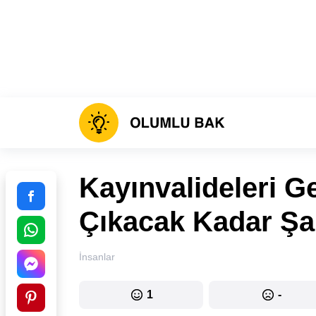
Kayınvalideleri G
Çıkacak Kadar Şan
İnsanlar
1
-