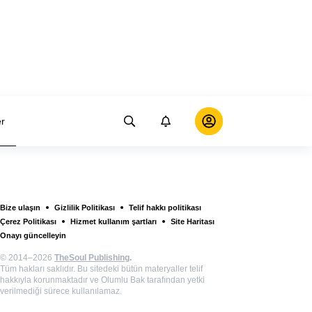
er
Bize ulaşın
Gizlilik Politikası
Telif hakkı politikası
Çerez Politikası
Hizmet kullanım şartları
Site Haritası
Onayı güncelleyin
© 2014–2026
TheSoul Publishing
.
Tüm hakları saklıdır. Bu sitedeki bütün materyaller telif
hakkıyla korunmaktadır ve Olumlu Bak tarafından yetki
verilmediği sürece kullanılamaz.