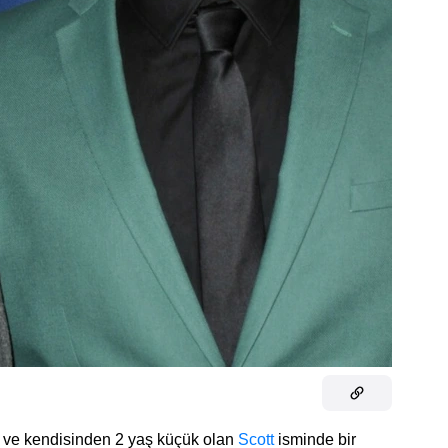
i ve kendisinden 2 yaş küçük olan
Scott
isminde bir