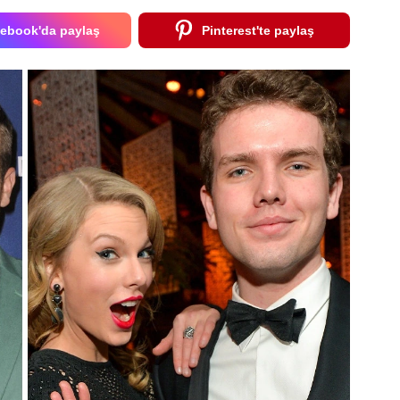
ebook'da paylaş
Pinterest'te paylaş