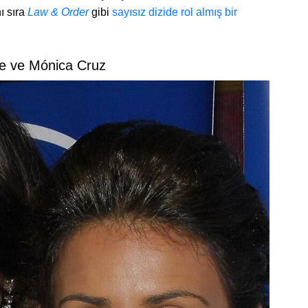
ı sıra
Law & Order
gibi
sayısız dizide rol almış bir
e ve Mónica Cruz