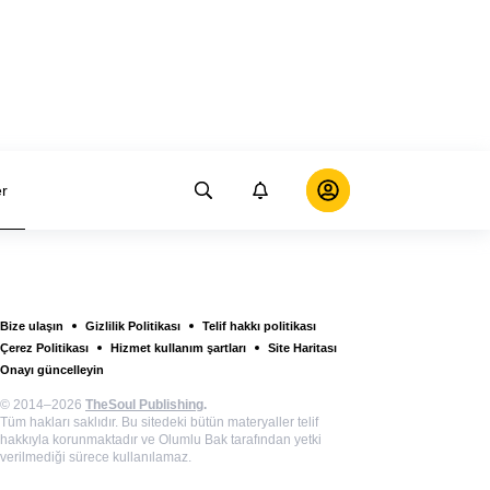
er
Bize ulaşın
Gizlilik Politikası
Telif hakkı politikası
Çerez Politikası
Hizmet kullanım şartları
Site Haritası
Onayı güncelleyin
© 2014–2026
TheSoul Publishing
.
Tüm hakları saklıdır. Bu sitedeki bütün materyaller telif
hakkıyla korunmaktadır ve Olumlu Bak tarafından yetki
verilmediği sürece kullanılamaz.