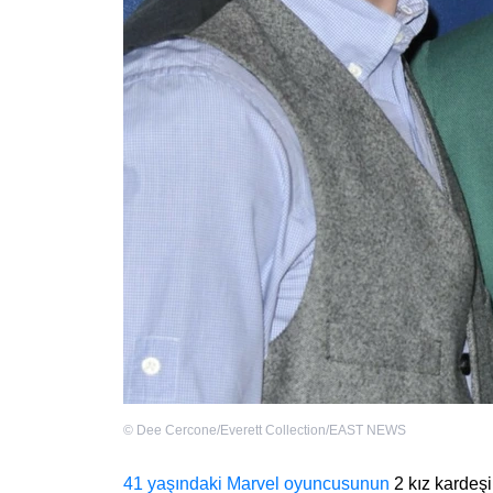
©
Dee Cercone/Everett Collection/EAST NEWS
41 yaşındaki Marvel oyuncusunun
2 kız kardeş