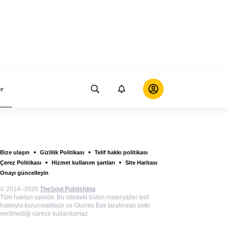
er
Bize ulaşın
Gizlilik Politikası
Telif hakkı politikası
Çerez Politikası
Hizmet kullanım şartları
Site Haritası
Onayı güncelleyin
© 2014–2026
TheSoul Publishing
.
Tüm hakları saklıdır. Bu sitedeki bütün materyaller telif
hakkıyla korunmaktadır ve Olumlu Bak tarafından yetki
verilmediği sürece kullanılamaz.