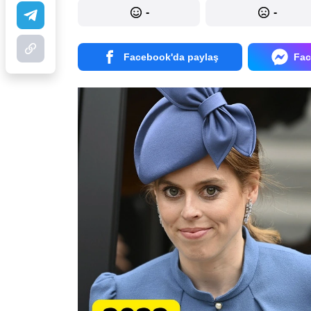
-
-
Facebook'da paylaş
Fac