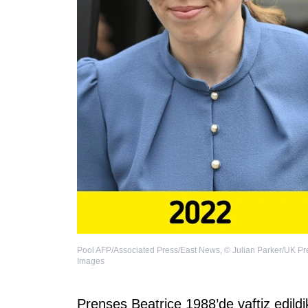
Pool AFP/Associated Press/East News
,
©
Julian Parker/UK Pr
Images
Prenses Beatrice 1988’de vaftiz edild