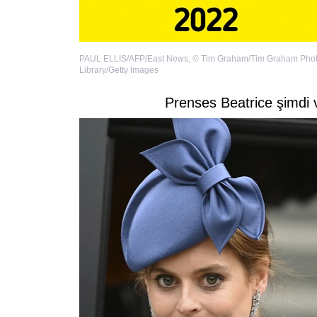
PAUL ELLIS/AFP/East News
,
©
Tim Graham/Tim Graham Pho
Library/Getty Images
Prenses Beatrice şimdi