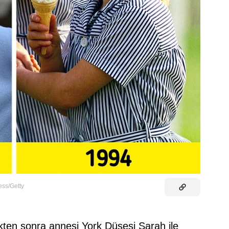
ess/Getty
ikten sonra annesi York Düşesi Sarah ile