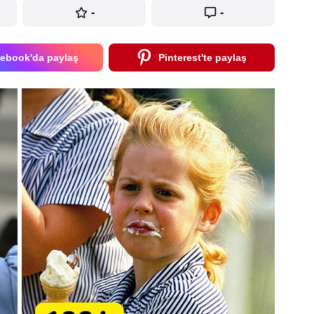
-
-
ebook'da paylaş
Pinterest'te paylaş