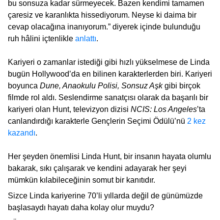
bu sonsuza kadar sürmeyecek. Bazen kendimi tamamen
çaresiz ve karanlıkta hissediyorum. Neyse ki daima bir
cevap olacağına inanıyorum.” diyerek içinde bulunduğu
ruh hâlini içtenlikle
anlattı
.
Kariyeri o zamanlar istediği gibi hızlı yükselmese de Linda
bugün Hollywood’da en bilinen karakterlerden biri. Kariyeri
boyunca
Dune, Anaokulu Polisi, Sonsuz Aşk
gibi birçok
filmde rol aldı. Seslendirme sanatçısı olarak da başarılı bir
kariyeri olan Hunt, televizyon dizisi
NCIS: Los Angeles
’ta
canlandırdığı karakterle Gençlerin Seçimi Ödülü’nü
2 kez
kazandı
.
Her şeyden önemlisi Linda Hunt, bir insanın hayata olumlu
bakarak, sıkı çalışarak ve kendini adayarak her şeyi
mümkün kılabileceğinin somut bir kanıtıdır.
Sizce Linda kariyerine 70’li yıllarda değil de günümüzde
başlasaydı hayatı daha kolay olur muydu?