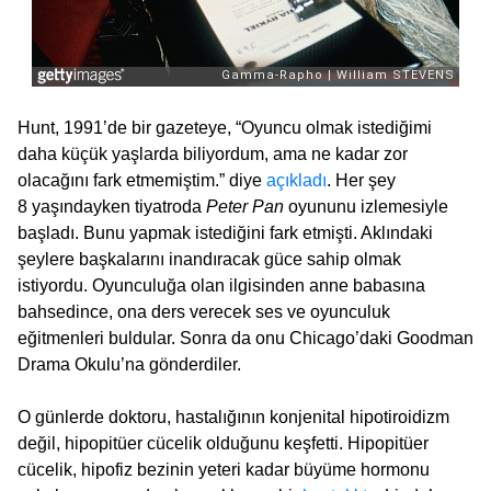
Hunt, 1991’de bir gazeteye, “Oyuncu olmak istediğimi
daha küçük yaşlarda biliyordum, ama ne kadar zor
olacağını fark etmemiştim.” diye
açıkladı
. Her şey
8 yaşındayken tiyatroda
Peter Pan
oyununu izlemesiyle
başladı. Bunu yapmak istediğini fark etmişti. Aklındaki
şeylere başkalarını inandıracak güce sahip olmak
istiyordu. Oyunculuğa olan ilgisinden anne babasına
bahsedince, ona ders verecek ses ve oyunculuk
eğitmenleri buldular. Sonra da onu Chicago’daki Goodman
Drama Okulu’na gönderdiler.
O günlerde doktoru, hastalığının konjenital hipotiroidizm
değil, hipopitüer cücelik olduğunu keşfetti. Hipopitüer
cücelik, hipofiz bezinin yeteri kadar büyüme hormonu