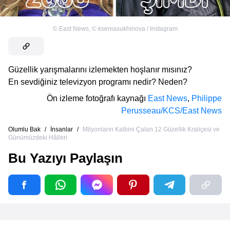
©
East News
,
©
kseniasukhinova / Instagram
Güzellik yarışmalarını izlemekten hoşlanır mısınız?
En sevdiğiniz televizyon programı nedir? Neden?
Ön izleme fotoğrafı kaynağı
East News
,
Philippe
Perusseau/KCS/East News
Olumlu Bak
/
İnsanlar
/
Milyonların Kalbini Çalan 12 Güzellik Kraliçesi ve
Günümüzdeki Hâlleri
Bu Yazıyı Paylaşın