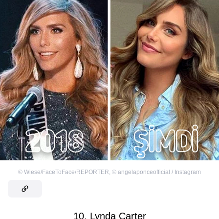
©
Wiese/FaceToFace/REPORTER
,
©
angelaponceofficial / Instagram
10. Lynda Carter