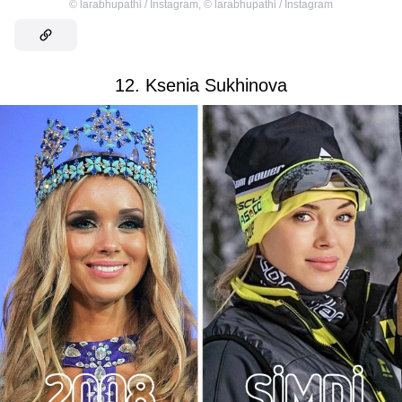
©
larabhupathi / Instagram
,
©
larabhupathi / Instagram
12. Ksenia Sukhinova