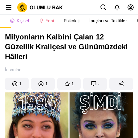
Kişisel
Yeni
Psikoloji
İpuçları ve Taktikler
Milyonların Kalbini Çalan 12
Güzellik Kraliçesi ve Günümüzdeki
Hâlleri
İnsanlar
1
1
1
-