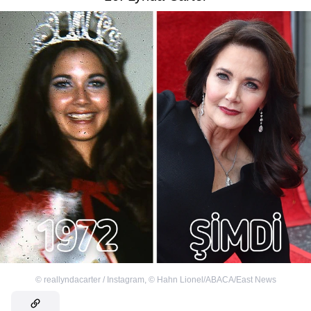
©
reallyndacarter / Instagram
,
©
Hahn Lionel/ABACA/East News