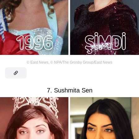
©
East News
,
©
NPA/The Grosby Group/East News
7. Sushmita Sen