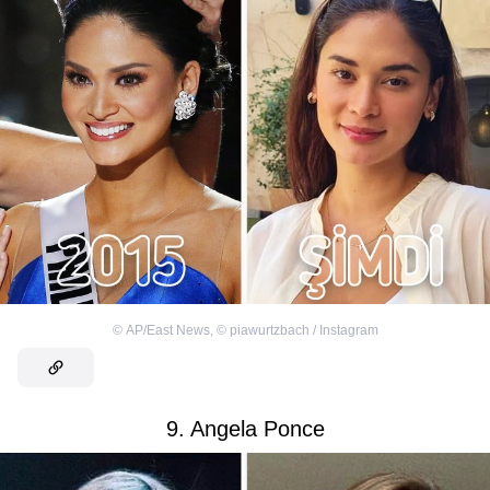
©
AP/East News
,
©
piawurtzbach / Instagram
9. Angela Ponce