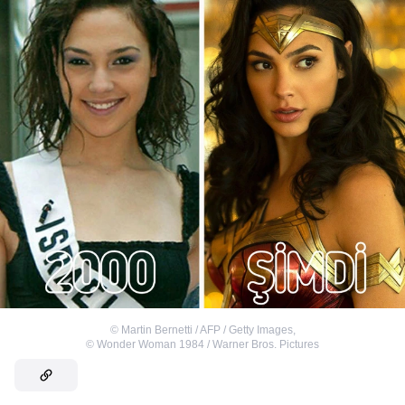
©
Martin Bernetti / AFP / Getty Images
,
©
Wonder Woman 1984 / Warner Bros. Pictures