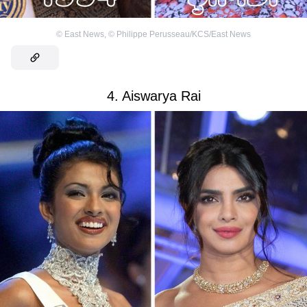
©
East News
,
©
Philippe Perusseau/KCS/East News
4. Aiswarya Rai