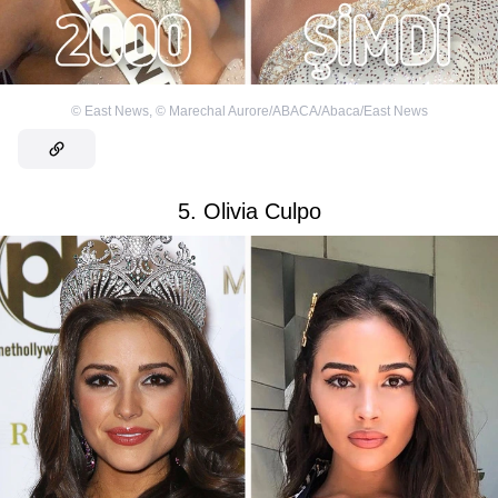
©
East News
,
©
Marechal Aurore/ABACA/Abaca/East News
5. Olivia Culpo