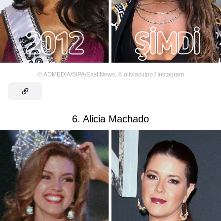
©
ADMEDIA/SIPA/East News
,
©
oliviaculpo / Instagram
6. Alicia Machado