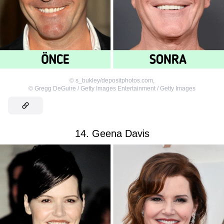
©
s_bukley/depositphotos.com
,
©
Gregg DeGuire / Getty Images Entertainment / Getty Images
14. Geena Davis