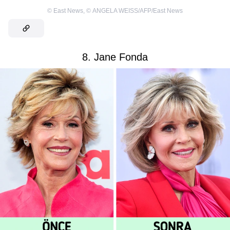
©
East News
,
©
ANGELA WEISS/AFP/East News
8. Jane Fonda