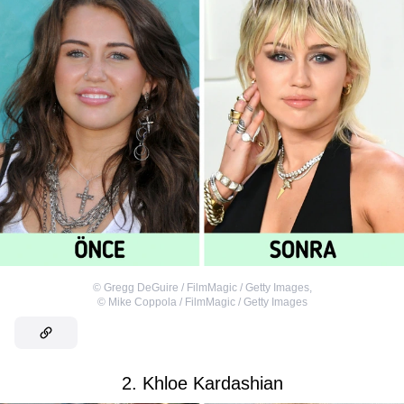
©
Gregg DeGuire / FilmMagic / Getty Images
,
©
Mike Coppola / FilmMagic / Getty Images
2. Khloe Kardashian