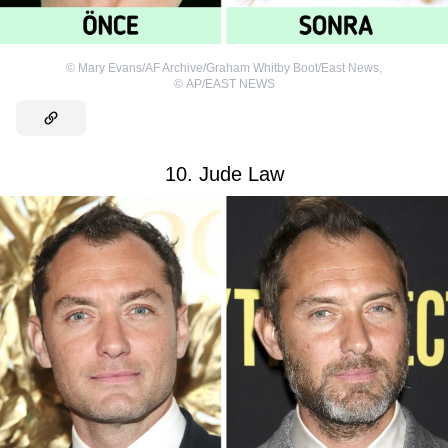
©
Mary Evans/AF Archive/Graham Whitby Boot/East News
,
©
AP/EAST NEWS
10. Jude Law