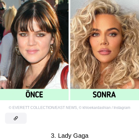
©
EVERETT COLLECTION/EAST NEWS
,
©
khloekardashian / Instagram
3. Lady Gaga