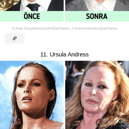
©
Andy Kropa/Invision/AP/East News
,
©
Invision/Invision/East News
11. Ursula Andress