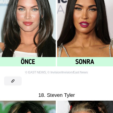
©
EAST NEWS
,
©
Invision/Invision/East News
18. Steven Tyler