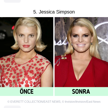
5. Jessica Simpson
©
EVERETT COLLECTION/EAST NEWS
,
©
Invision/Invision/East News