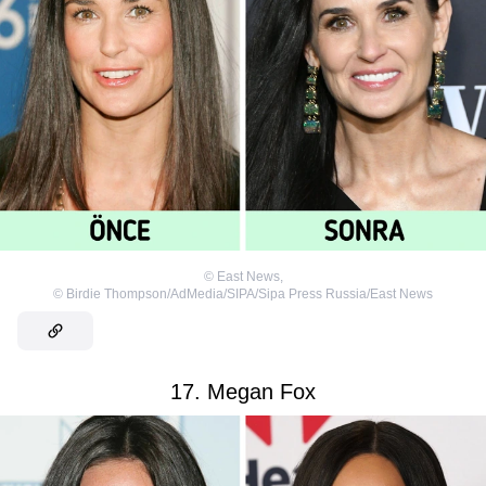
©
East News
,
©
Birdie Thompson/AdMedia/SIPA/Sipa Press Russia/East News
17. Megan Fox