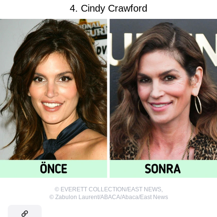
4. Cindy Crawford
©
EVERETT COLLECTION/EAST NEWS
,
©
Zabulon Laurent/ABACA/Abaca/East News