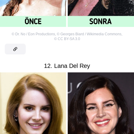
©
Dr. No / Eon Productions
,
©
Georges Biard / Wikimedia Commons
,
©
CC BY-SA 3.0
12. Lana Del Rey