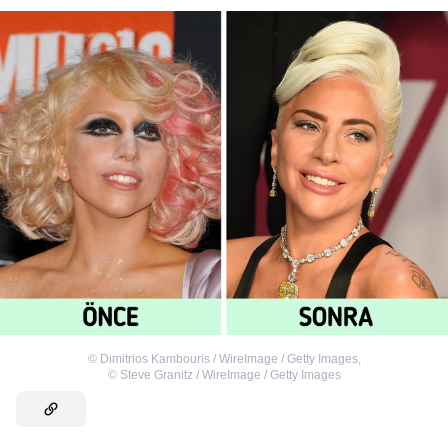
©
Dimitrios Kambouris / WireImage / Getty Images
,
©
Steve Granitz / WireImage / Getty Images