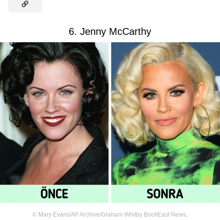
6. Jenny McCarthy
©
Mary Evans/AF Archive/Graham Whitby Boot/East News
,