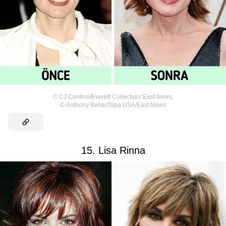
©
CJ Contino/Everett Collection/ East News
,
©
Anthony Behar/Sipa USA/East News
15. Lisa Rinna