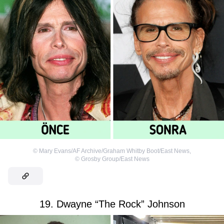
©
Mary Evans/AF Archive/Graham Whitby Boot/East News
,
©
Grosby Group/East News
19. Dwayne “The Rock” Johnson