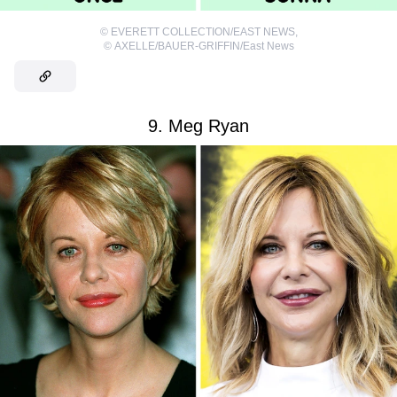
©
EVERETT COLLECTION/EAST NEWS
,
©
AXELLE/BAUER-GRIFFIN/East News
9. Meg Ryan