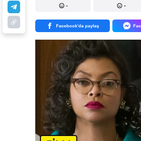
-
-
Facebook'da paylaş
Fac