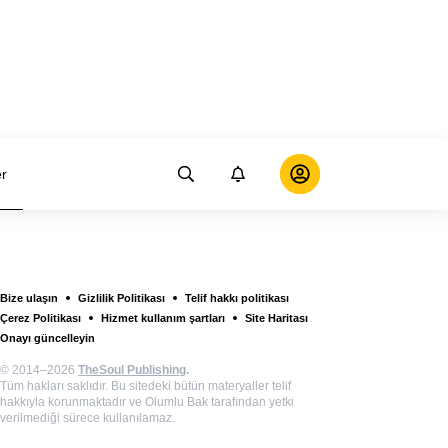
er
Bize ulaşın
Gizlilik Politikası
Telif hakkı politikası
Çerez Politikası
Hizmet kullanım şartları
Site Haritası
Onayı güncelleyin
© 2014–2026
TheSoul Publishing
.
Tüm hakları saklıdır. Bu sitedeki bütün materyaller telif
hakkıyla korunmaktadır ve Olumlu Bak tarafından yetki
verilmediği sürece kullanılamaz.