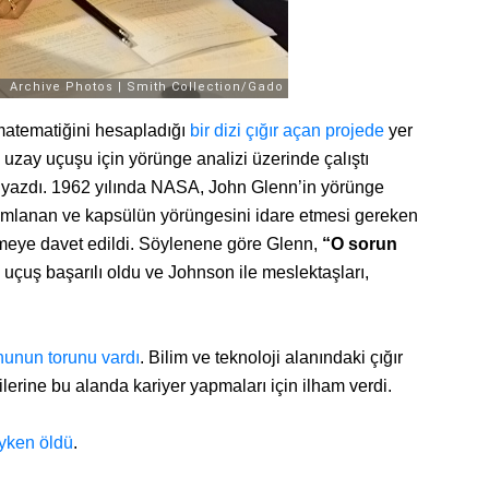
 matematiğini hesapladığı
bir dizi çığır açan projede
yer
 uzay uçuşu için yörünge analizi üzerinde çalıştı
ını yazdı. 1962 yılında NASA, John Glenn’in yörünge
gramlanan ve kapsülün yörüngesini idare etmesi gereken
etmeye davet edildi. Söylenene göre Glenn,
“O sorun
 uçuş başarılı oldu ve Johnson ile meslektaşları,
ununun torunu vardı
. Bilim ve teknoloji alanındaki çığır
lerine bu alanda kariyer yapmaları için ilham verdi.
yken öldü
.