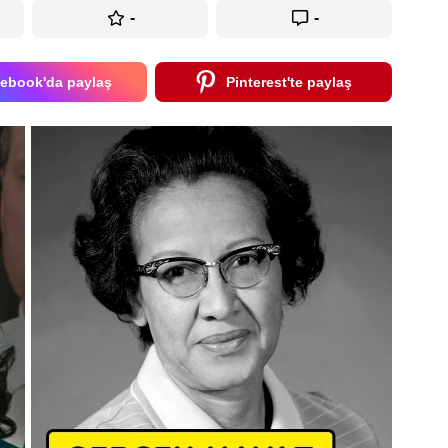
-
-
ebook'da paylaş
Pinterest'te paylaş