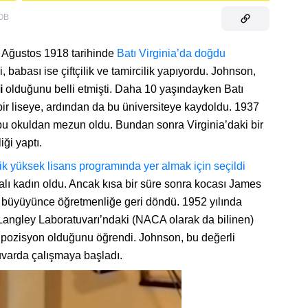
OB
6 Ağustos 1918 tarihinde
Batı Virginia’da doğdu
abası ise çiftçilik ve tamircilik yapıyordu. Johnson,
i
olduğunu belli etmişti. Daha 10 yaşındayken Batı
ir liseye, ardından da bu üniversiteye kaydoldu. 1937
 bu okuldan mezun oldu. Bundan sonra Virginia’daki bir
ği yaptı.
ik yüksek lisans programında yer almak için seçildi
kalı kadın oldu. Ancak kısa bir süre sonra kocası James
ızı büyüyünce öğretmenliğe geri döndü. 1952 yılında
angley Laboratuvarı’ndaki (NACA olarak da bilinen)
 pozisyon olduğunu öğrendi. Johnson, bu değerli
tuvarda çalışmaya başladı.