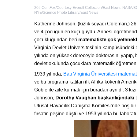
20thCentFox/Courtesy Everett Collection/East News
,
NASA/B
NYE/Science Photo Library/East News
Katherine Johnson, (kızlık soyadı Coleman,) 2
ve 4 çocuğun en küçüğüydü. Annesi öğretmendi, b
çocukluğundan beri
matematikte çok yetenekl
Virginia Devlet Üniversitesi’nin kampüsündeki b
yılında en yüksek dereceyle doktorasını yapıp,
devlet okulunda çocuklara matematik öğretmenli
1939 yılında,
Batı Virginia Üniversitesi matemat
ve bu programa katılan ilk Afrika kökenli Ameri
Goble ile aile kurmak için buradan ayrıldı. 3 k
Johnson,
Dorothy Vaughan başkanlığındaki
L
Ulusal Havacılık Danışma Komitesi’nde boş bir
fırsatın peşine düştü ve 1953 yılında bu labora