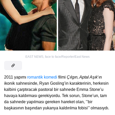
EAST NEWS
,
face to face/Reporter/East News
2011 yapımı
romantik komedi
filmi
Çılgın, Aptal Aşık
’ın
ikonik sahnesinde, Ryan Gosling’in karakterinin, herkesin
kalbini çarptıracak pastoral bir sahnede Emma Stone’u
havaya kaldırması gerekiyordu. Tek sorun, Stone’un, tam
da sahnede yapılması gereken hareket olan, ’’bir
başkasının başından yukarıya kaldırılma fobisi’’ olmasıydı.