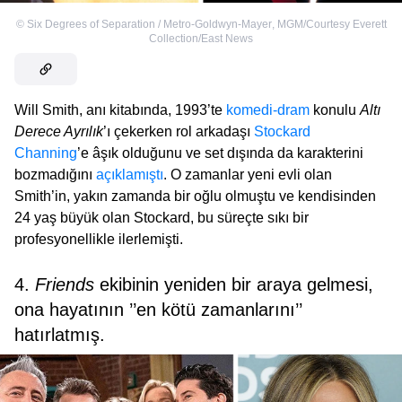
©
Six Degrees of Separation / Metro-Goldwyn-Mayer
,
MGM/Courtesy Everett
Collection/East News
Will Smith, anı kitabında, 1993’te
komedi-dram
konulu
Altı
Derece Ayrılık
’ı çekerken rol arkadaşı
Stockard
Channing
’e âşık olduğunu ve set dışında da karakterini
bozmadığını
açıklamıştı
. O zamanlar yeni evli olan
Smith’in, yakın zamanda bir oğlu olmuştu ve kendisinden
24 yaş büyük olan Stockard, bu süreçte sıkı bir
profesyonellikle ilerlemişti.
4.
Friends
ekibinin yeniden bir araya gelmesi,
ona hayatının ’’en kötü zamanlarını’’
hatırlatmış.