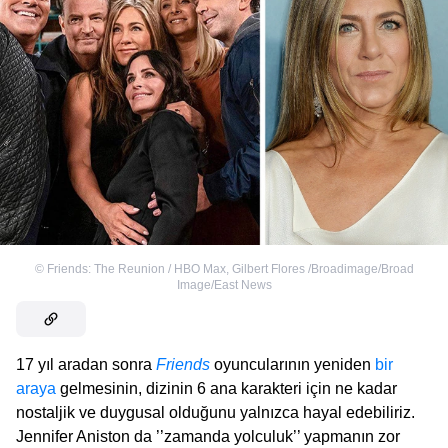
©
Friends: The Reunion / HBO Max
,
Gilbert Flores /Broadimage/Broad
Image/East News
17 yıl aradan sonra
Friends
oyuncularının yeniden
bir
araya
gelmesinin, dizinin 6 ana karakteri için ne kadar
nostaljik ve duygusal olduğunu yalnızca hayal edebiliriz.
Jennifer Aniston da ’’zamanda yolculuk’’ yapmanın zor