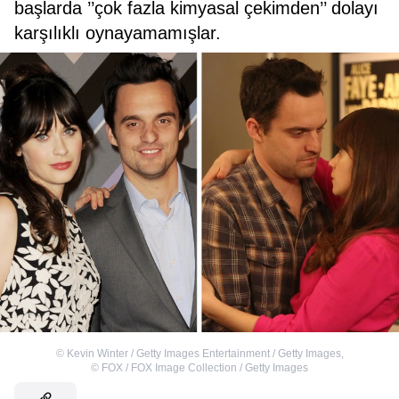
başlarda ’’çok fazla kimyasal çekimden’’ dolayı
karşılıklı oynayamamışlar.
©
Kevin Winter / Getty Images Entertainment / Getty Images
,
©
FOX / FOX Image Collection / Getty Images