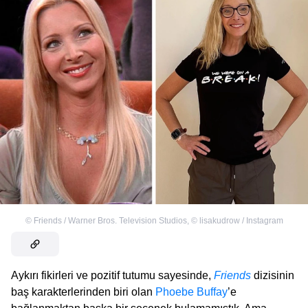
©
Friends / Warner Bros. Television Studios
,
©
lisakudrow / Instagram
Aykırı fikirleri ve pozitif tutumu sayesinde,
Friends
dizisinin
baş karakterlerinden biri olan
Phoebe Buffay
’e