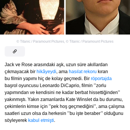
©
Titanic / Paramount Pictures
,
©
Titanic / Paramount Pictures
Jack ve Rose arasındaki aşk, uzun süre akıllardan
çıkmayacak bir
hikâyeydi
, ama
hasılat rekoru
kıran
bu filmin yapımı hiç de kolay geçmedi. Bir
röportajda
başrol oyuncusu Leonardo DiCaprio, filmin ’’zorlu
yapımından ve kendisini ne kadar berbat hissettiğinden’’
yakınmıştı. Yakın zamanlarda Kate Winslet da bu durumu,
çekimlerin kimse için ’’pek hoş geçmediğini’’, ama çalışma
saatleri uzun olsa da herkesin ’’bu işte beraber’’ olduğunu
söyleyerek
kabul etmişti
.