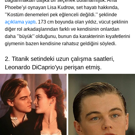
bağlanmaktan başka bir seçenek bulamamıştık. Ama
Phoebe’yi oynayan Lisa Kudrow, set hayatı hakkında,
’’Kostüm denemeleri pek eğlenceli değildi.’’ şeklinde
açıklama yaptı
. 173 cm boyunda olan yıldız, vücut şeklinin
diğer rol arkadaşlarından farklı ve kendisinin onlardan
daha ’’büyük’’ olduğunu, bunun da karakterinin kıyafetlerini
giymenin bazen kendisine rahatsız geldiğini söyledi.
2. Titanik setindeki uzun çalışma saatleri,
Leonardo DiCaprio’yu perişan etmiş.