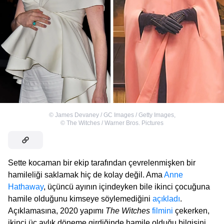
©
James Devaney / GC Images / Getty Images
,
©
The Witches / Warner Bros. Pictures
Sette kocaman bir ekip tarafından çevrelenmişken bir
hamileliği saklamak hiç de kolay değil. Ama
Anne
Hathaway
, üçüncü ayının içindeyken bile ikinci çocuğuna
hamile olduğunu kimseye söylemediğini
açıkladı
.
Açıklamasına, 2020 yapımı
The Witches
filmini
çekerken,
ikinci üç aylık döneme girdiğinde hamile olduğu bilgisini