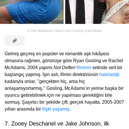
©
The Notebook / New Line Cinema
,
East News
Gelmiş geçmiş en popüler ve romantik aşk hikâyesi
olmasına rağmen, görünüşe göre Ryan Gosling ve Rachel
McAdams, 2004 yapımı
Not Defteri
filminin
setinde sert bir
başlangıç yapmış. İşin aslı, filmin direktörünün
hatırladığı
kadarıyla onlar, ’’gerçekten hiç, ama hiç
anlaşamıyorlarmış.’’ Gosling, McAdams’ın yerine başka bir
oyuncu getirebilmek için ne yapılması gerektiğini bile
sormuş. Şaşırtıcı bir şekilde çift, gerçek hayatta, 2005-2007
yılları arasında bir
ilişki yaşamış
.
7. Zooey Deschanel ve Jake Johnson, ilk