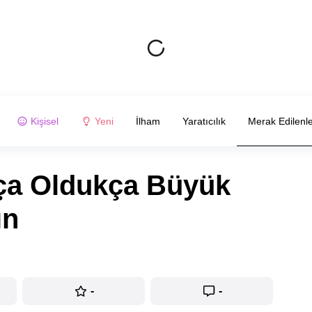
Kişisel
Yeni
İlham
Yaratıcılık
Merak Edilenl
ça Oldukça Büyük
ın
-
-