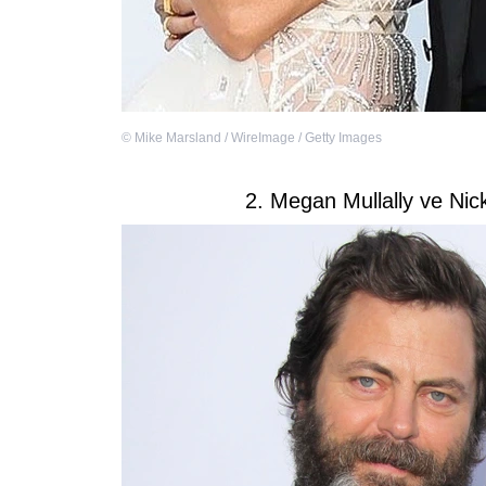
©
Mike Marsland / WireImage / Getty Images
2. Megan Mullally ve Nic