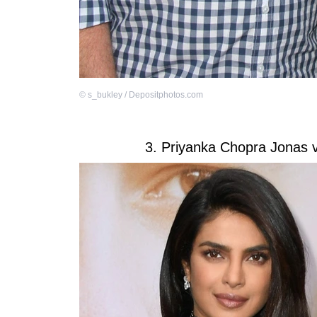
©
s_bukley / Depositphotos.com
3. Priyanka Chopra Jonas v