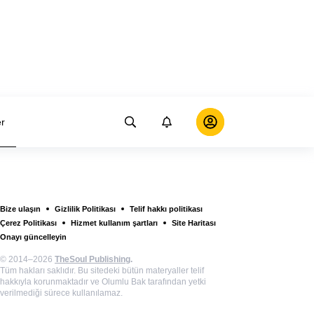
er
Bize ulaşın
Gizlilik Politikası
Telif hakkı politikası
Çerez Politikası
Hizmet kullanım şartları
Site Haritası
Onayı güncelleyin
© 2014–2026
TheSoul Publishing
.
Tüm hakları saklıdır. Bu sitedeki bütün materyaller telif
hakkıyla korunmaktadır ve Olumlu Bak tarafından yetki
verilmediği sürece kullanılamaz.