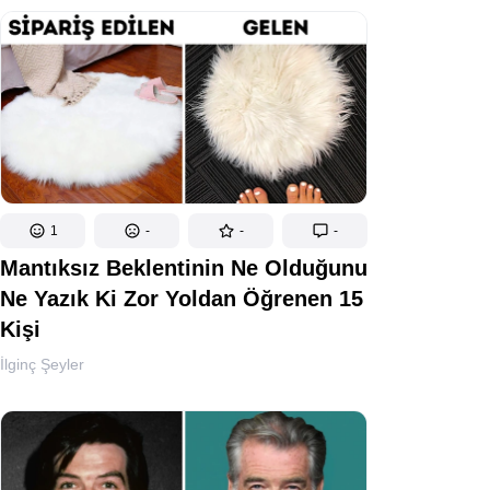
1
-
-
-
Mantıksız Beklentinin Ne Olduğunu
Ne Yazık Ki Zor Yoldan Öğrenen 15
Kişi
İlginç Şeyler