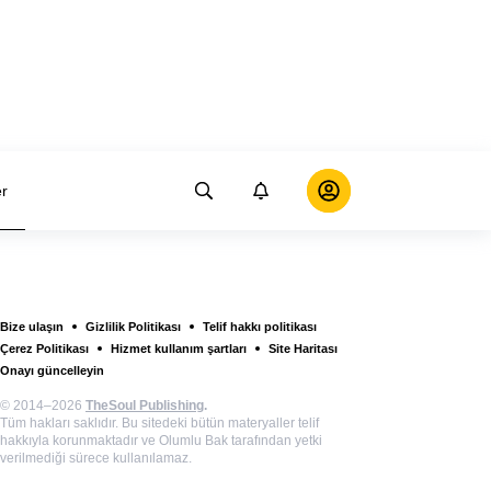
er
Bize ulaşın
Gizlilik Politikası
Telif hakkı politikası
Çerez Politikası
Hizmet kullanım şartları
Site Haritası
Onayı güncelleyin
© 2014–2026
TheSoul Publishing
.
Tüm hakları saklıdır. Bu sitedeki bütün materyaller telif
hakkıyla korunmaktadır ve Olumlu Bak tarafından yetki
verilmediği sürece kullanılamaz.