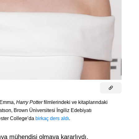
n Emma,
Harry Potter
filmlerindeki ve kitaplarındaki
atson, Brown Üniversitesi İngiliz Edebiyatı
ster College’da
birkaç ders aldı
.
mya mühendisi olmaya kararlıydı.