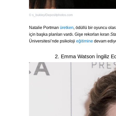
©
s_bukley/Depositphotos.com
Natalie Portman
üretken
, ödüllü bir oyuncu olara
için başka planları vardı. Gişe rekorları kıran
St
Üniversitesi’nde psikoloji
eğitimine
devam ediy
2. Emma Watson İngiliz E