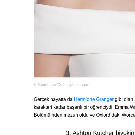
©
SamAronov/Depositphotos.com
Gerçek hayatta da
Hermione Granger
gibi ola
karakteri kadar başarılı bir öğrenciydi. Emma W
Bölümü’nden mezun oldu ve Oxford’daki Worce
3. Ashton Kutcher biyoki