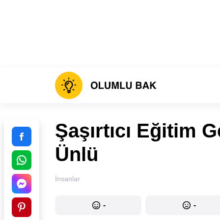
Şaşırtıcı Eğitim 
Ünlü
İnsanlar
-
-