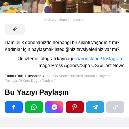
©
sharonstone / Instagram
Hamilelik döneminizde herhangi bir sıkıntı yaşadınız mı?
Kadınlar için paylaşmak istediğiniz tavsiyeleriniz var mı?
Ön izleme fotoğrafı kaynağı
sharonstone / Instagram
,
Image Press Agency/Sipa USA/East News
Olumlu Bak
/
İnsanlar
/
Sharon Stone Yürekleri Burkan Hikâyesini
Paylaştı: “9 Kere Düşük Yaptım.”
Bu Yazıyı Paylaşın