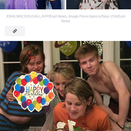
JOHN MACDOUGALL/AFP/East News
,
Image Press Agency/Sipa USA/East
News