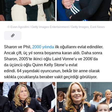
©
Evan Agostini / Getty Images Entertainment / Getty Images
,
East News
Sharon ve Phil,
2000 yılında
ilk oğullarını evlat edindiler.
Ancak çift, üç yıl sonra boşanma kararı aldı. Daha sonra
Sharon, 2005’te ikinci oğlu Laird Vonne’u ve 2006’da
da üçüncü oğlu Quinn Kelly Stone’u evlat
edindi. 64 yaşındaki oyuncunun, bekâr bir anne olarak
sıklıkla çocuklarıyla beraber vakit geçirdiği görülüyor.