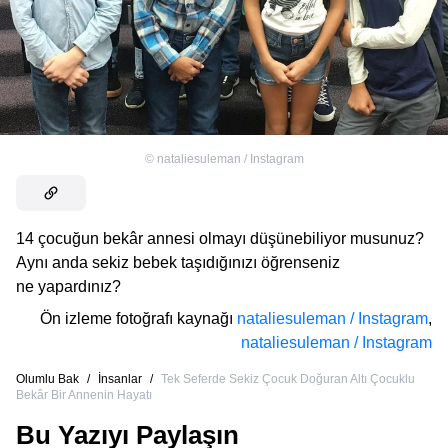
©
nataliesuleman / Instagram
14 çocuğun bekâr annesi olmayı düşünebiliyor musunuz?
Aynı anda sekiz bebek taşıdığınızı öğrenseniz
ne yapardınız?
Ön izleme fotoğrafı kaynağı
nataliesuleman / Instagram
,
nataliesuleman / Instagram
Olumlu Bak
/
İnsanlar
/
Tek Seferde Sekiz Çocuk Doğuran Altı Çocuklu
Bekâr Bir Annenin Hayatı
Bu Yazıyı Paylaşın