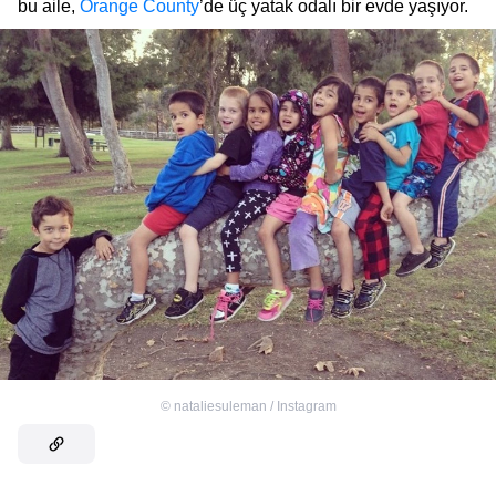
bu aile,
Orange County
’de üç yatak odalı bir evde yaşıyor.
©
nataliesuleman / Instagram