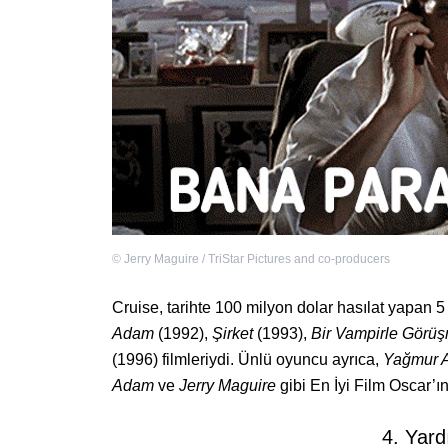
©
Jerry Maguire / TriStar Pictures and co-producers
Cruise, tarihte 100 milyon dolar hasılat yapan 5
Adam
(1992),
Şirket
(1993),
Bir Vampirle Görü
(1996) filmleriydi. Ünlü oyuncu ayrıca,
Yağmur 
Adam
ve
Jerry Maguire
gibi En İyi Film Oscar’ın
4. Yard