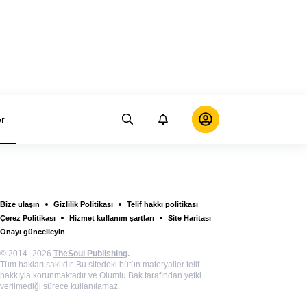
er
Bize ulaşın
Gizlilik Politikası
Telif hakkı politikası
Çerez Politikası
Hizmet kullanım şartları
Site Haritası
Onayı güncelleyin
© 2014–2026
TheSoul Publishing
.
Tüm hakları saklıdır. Bu sitedeki bütün materyaller telif
hakkıyla korunmaktadır ve Olumlu Bak tarafından yetki
verilmediği sürece kullanılamaz.