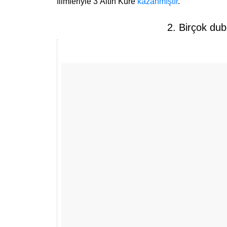
filmleriyle 3 Altın Küre
kazanmıştır
.
2. Birçok dub