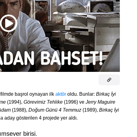
 filmde başrol oynayan ilk
aktör
oldu. Bunlar:
Birkaç İyi
şme
(1994),
Görevimiz Tehlike
(1996) ve
Jerry Maguire
Adam
(1988),
Doğum Günü 4 Temmuz
(1989),
Birkaç İyi
a aday gösterilen 4 projede yer aldı.
ımsever birisi.