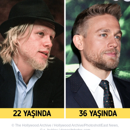
©
The Hollywood Archive / Hollywood Archive/Photoshot/East News
,
©
s_bukley / depositphotos.com