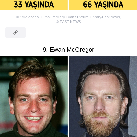
©
Studiocanal Films Ltd/Mary Evans Picture Library/East News
,
©
EAST NEWS
9. Ewan McGregor