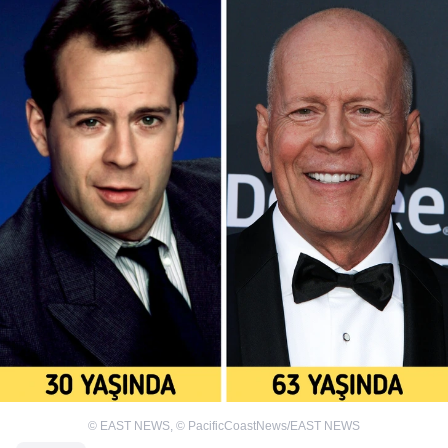
©
EAST NEWS
,
©
PacificCoastNews/EAST NEWS