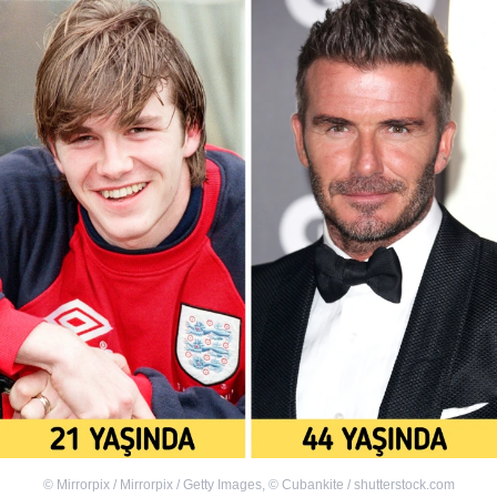
©
Mirrorpix / Mirrorpix / Getty Images
,
©
Cubankite / shutterstock.com