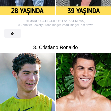
©
MARCOCCHI GIULIO/SIPA/EAST NEWS
,
©
Jennifer Lowery/Broadimage/Broad Image/East News
3. Cristiano Ronaldo