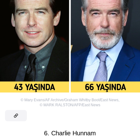
©
Mary Evans/AF Archive/Graham Whitby Boot/East News
,
©
MARK RALSTON/AFP/East News
6. Charlie Hunnam