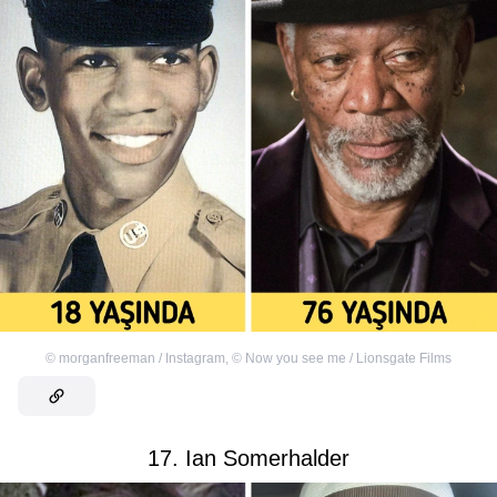
©
morganfreeman / Instagram
,
©
Now you see me / Lionsgate Films
17. Ian Somerhalder