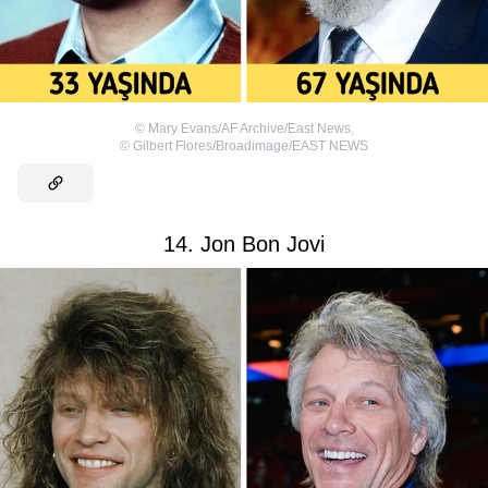
©
Mary Evans/AF Archive/East News
,
©
Gilbert Flores/Broadimage/EAST NEWS
14. Jon Bon Jovi