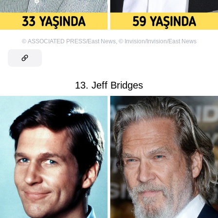
©
ASSOCIATED PRESS/East News
,
©
Invision/Invision/East News
13. Jeff Bridges