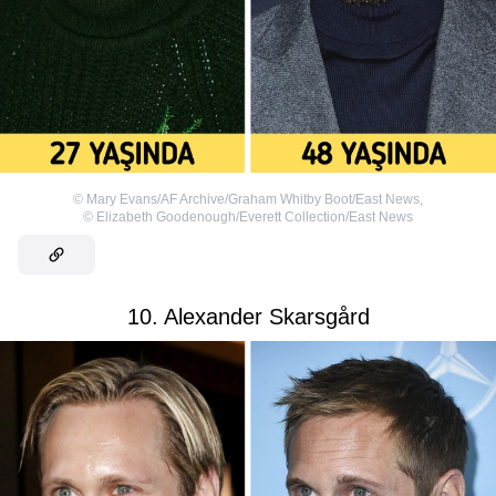
©
Mary Evans/AF Archive/Graham Whitby Boot/East News
,
©
Elizabeth Goodenough/Everett Collection/East News
10. Alexander Skarsgård