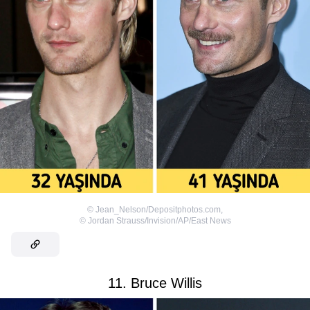
©
Jean_Nelson/Depositphotos.com
,
©
Jordan Strauss/Invision/AP/East News
11. Bruce Willis