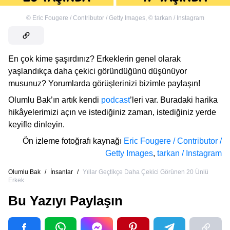
©
Eric Fougere / Contributor / Getty Images
,
©
tarkan / Instagram
En çok kime şaşırdınız? Erkeklerin genel olarak
yaşlandıkça daha çekici göründüğünü düşünüyor
musunuz? Yorumlarda görüşlerinizi bizimle paylaşın!
Olumlu Bak’ın artık kendi
podcast
’leri var. Buradaki harika
hikâyelerimizi açın ve istediğiniz zaman, istediğiniz yerde
keyifle dinleyin.
Ön izleme fotoğrafı kaynağı
Eric Fougere / Contributor /
Getty Images
,
tarkan / Instagram
Olumlu Bak
/
İnsanlar
/
Yıllar Geçtikçe Daha Çekici Görünen 20 Ünlü
Erkek
Bu Yazıyı Paylaşın