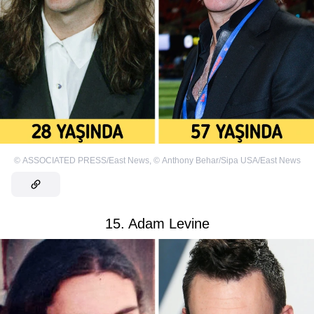
©
ASSOCIATED PRESS/East News
,
©
Anthony Behar/Sipa USA/East News
15. Adam Levine