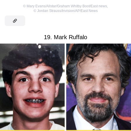
©
Mary Evans/Allstar/Graham Whitby Boot/East news
,
©
Jordan Strauss/Invision/AP/East News
19. Mark Ruffalo