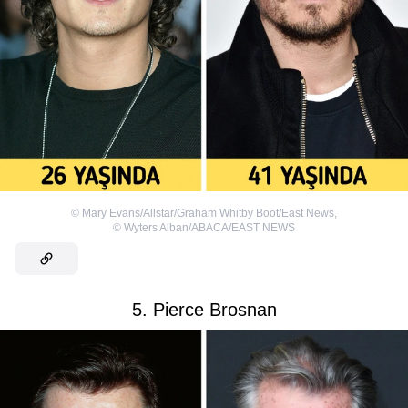
©
Mary Evans/Allstar/Graham Whitby Boot/East News
,
©
Wyters Alban/ABACA/EAST NEWS
5. Pierce Brosnan