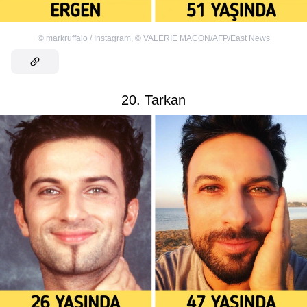
©
markruffalo / Instagram
,
©
VALERIE MACON/AFP/East News
20. Tarkan