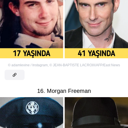
©
adamlevine / Instagram
,
©
JEAN-BAPTISTE LACROIX/AFP/East News
16. Morgan Freeman