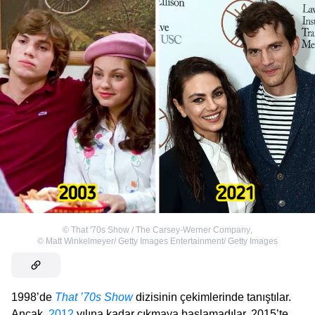
©
That '70s Show / The Carsey-Werner Company
,
©
Matt Winkelmeyer/ Getty Images Entertainment/ Getty Images
1998’de
That ’70s Show
dizisinin çekimlerinde tanıştılar.
Ancak,
2012
yılına kadar çıkmaya başlamadılar. 2015’te