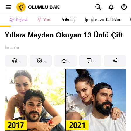
Kişisel
Yeni
Psikoloji
İpuçları ve Taktikler
Yıllara Meydan Okuyan 13 Ünlü Çift
İnsanlar
-
-
-
-