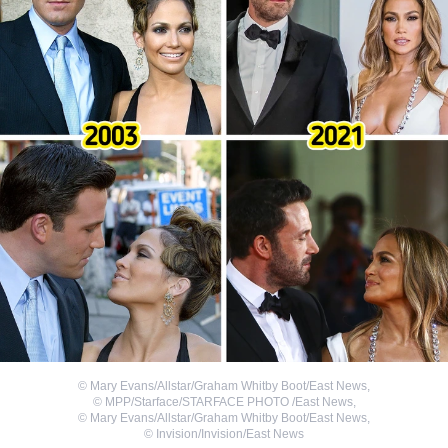
©
Mary Evans/Allstar/Graham Whitby Boot/East News
,
©
MPP/Starface/STARFACE PHOTO /East News
,
©
Mary Evans/Allstar/Graham Whitby Boot/East News
,
©
Invision/Invision/East News