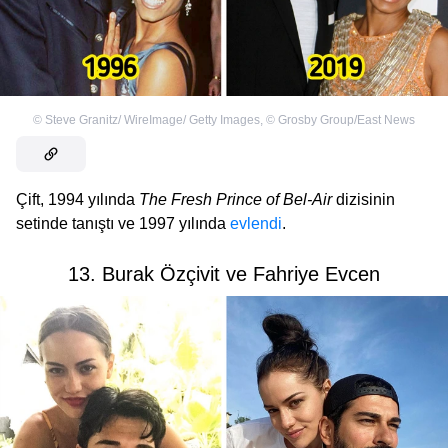
©
Steve Granitz/ WireImage/ Getty Images
,
©
Grosby Group/East News
Çift, 1994 yılında
The Fresh Prince of Bel-Air
dizisinin
setinde tanıştı ve 1997 yılında
evlendi
.
13. Burak Özçivit ve Fahriye Evcen