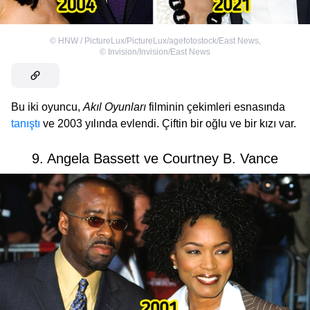
©
HNW / PictureLux/PictureLux/agefotostock/East News
,
©
Invision/Invision/East News
Bu iki oyuncu,
Akıl Oyunları
filminin çekimleri esnasında
tanıştı
ve 2003 yılında evlendi. Çiftin bir oğlu ve bir kızı var.
9. Angela Bassett ve Courtney B. Vance