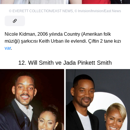
©
EVERETT COLLECTION/EAST NEWS
,
©
Invision/Invision/East News
Nicole Kidman, 2006 yılında Country (Amerikan folk
müziği)
şarkıcısı Keith Urban ile evlendi. Çiftin 2 tane kızı
var
.
12. Will Smith ve Jada Pinkett Smith