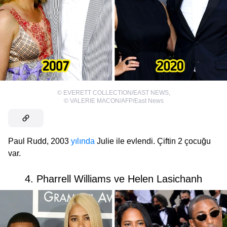
©
EVERETT COLLECTION/EAST NEWS
,
©
VALERIE MACON/AFP/East News
Paul Rudd, 2003
yılında
Julie ile evlendi. Çiftin 2 çocuğu
var.
4. Pharrell Williams ve Helen Lasichanh