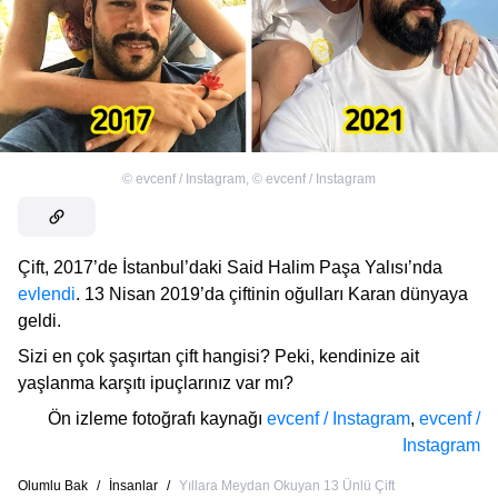
©
evcenf / Instagram
,
©
evcenf / Instagram
Çift, 2017’de İstanbul’daki Said Halim Paşa Yalısı’nda
evlendi
. 13 Nisan 2019’da çiftinin oğulları Karan dünyaya
geldi.
Sizi en çok şaşırtan çift hangisi? Peki, kendinize ait
yaşlanma karşıtı ipuçlarınız var mı?
Ön izleme fotoğrafı kaynağı
evcenf / Instagram
,
evcenf /
Instagram
Olumlu Bak
/
İnsanlar
/
Yıllara Meydan Okuyan 13 Ünlü Çift