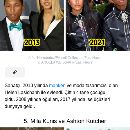
©
Jef Hernandez/Everett Collection/East News
,
©
ANGELA WEISS/AFP/East News
Sanatçı, 2013 yılında
manken
ve moda tasarımcısı olan
Helen Lasichanh ile evlendi. Çiftin 4 tane çocuğu
oldu. 2008 yılında oğulları, 2017 yılında ise üçüzleri
dünyaya geldi.
5. Mila Kunis ve Ashton Kutcher