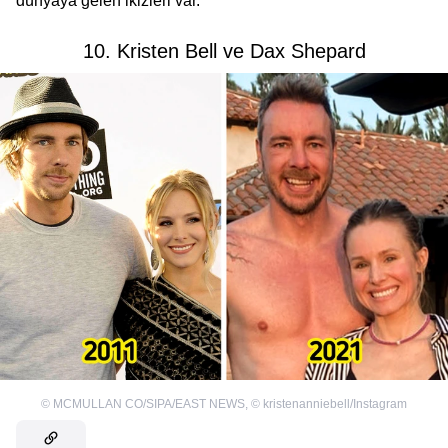
dünyaya gelen ikizleri var.
10. Kristen Bell ve Dax Shepard
©
MCMULLAN CO/SIPA/EAST NEWS
,
©
kristenanniebell/Instagram