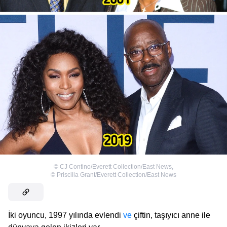
©
CJ Contino/Everett Collection/East News
,
©
Priscilla Grant/Everett Collection/East News
İki oyuncu, 1997 yılında evlendi
ve
çiftin, taşıyıcı anne ile