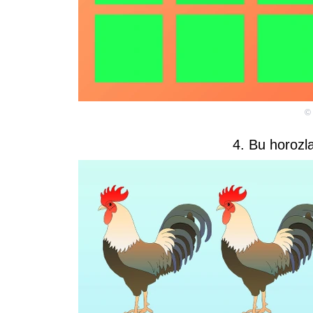
©
4. Bu horozla