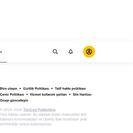
er
Bize ulaşın
Gizlilik Politikası
Telif hakkı politikası
Çerez Politikası
Hizmet kullanım şartları
Site Haritası
Onayı güncelleyin
© 2014–2026
TheSoul Publishing
.
Tüm hakları saklıdır. Bu sitedeki bütün materyaller telif
hakkıyla korunmaktadır ve Olumlu Bak tarafından yetki
verilmediği sürece kullanılamaz.