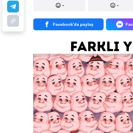
-
-
Facebook'da paylaş
Fac