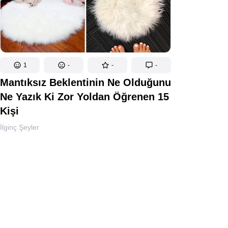
1
-
-
-
Mantıksız Beklentinin Ne Olduğunu
Ne Yazık Ki Zor Yoldan Öğrenen 15
Kişi
İlginç Şeyler