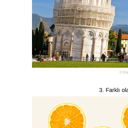
©
De
3. Farklı ol