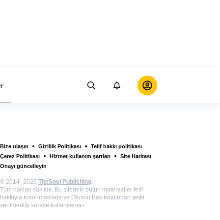
er
Bize ulaşın
Gizlilik Politikası
Telif hakkı politikası
Çerez Politikası
Hizmet kullanım şartları
Site Haritası
Onayı güncelleyin
© 2014–2026
TheSoul Publishing
.
Tüm hakları saklıdır. Bu sitedeki bütün materyaller telif
hakkıyla korunmaktadır ve Olumlu Bak tarafından yetki
verilmediği sürece kullanılamaz.