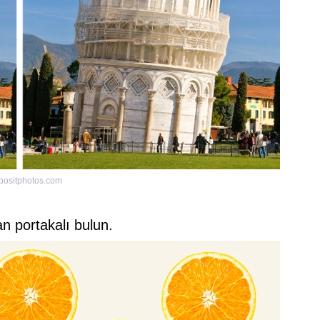
positphotos.com
an portakalı bulun.