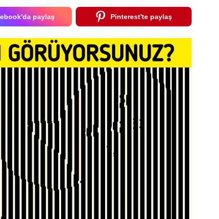
ebook'da paylaş
Pinterest'te paylaş